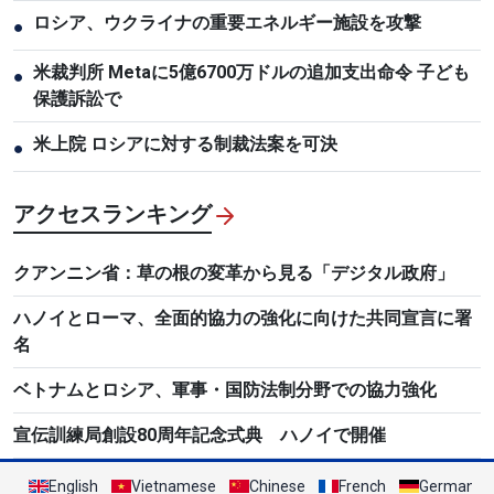
ロシア、ウクライナの重要エネルギー施設を攻撃
●
米裁判所 Metaに5億6700万ドルの追加支出命令 子ども
●
保護訴訟で
米上院 ロシアに対する制裁法案を可決
●
アクセスランキング
クアンニン省：草の根の変革から見る「デジタル政府」
ハノイとローマ、全面的協力の強化に向けた共同宣言に署
名
ベトナムとロシア、軍事・国防法制分野での協力強化
宣伝訓練局創設80周年記念式典 ハノイで開催
English
Vietnamese
Chinese
French
German