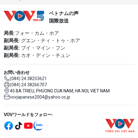
ベトナムの声
国際放送
局長
:フォー・カム・ホア
副局長:
グエン・ティ・トゥ・ホア
副局長:
ブイ・マイン・フン
副局長:
カオ・ディン・チュン
お問い合わせ
(084) 24 38253621
(084) 24 38266707
45 BA TRIEU, PHUONG CUA NAM, HA NOI, VIET NAM
vovjapanese2004@yahoo.co.jp
Mạng xã hội
VOVワールドをフォロー: