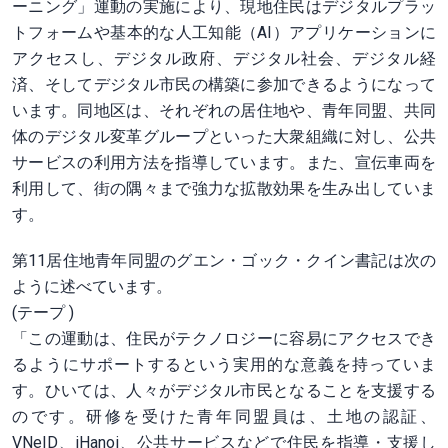
ーニング」運動の実施により、現地住民はデジタルプラッ
トフォームや基本的な人工知能（AI）アプリケーションに
アクセスし、デジタル政府、デジタル社会、デジタル経
済、そしてデジタル市民の構築に参加できるようになって
います。同地区は、それぞれの居住地や、青年同盟、共同
体のデジタル変革グループといった大衆組織に対し、公共
サービスの利用方法を指導しています。また、宣伝車両を
利用して、街の隅々まで強力な拡散効果を生み出していま
す。
第11居住地青年同盟のグエン・ゴック・クイン書記は次の
ように述べています。
(テープ )
「この運動は、住民がテクノロジーに容易にアクセスでき
るようにサポートするという実用的な意義を持っていま
す。ひいては、人々がデジタル市民となることを支援する
のです。研修を受けた青年同盟員は、土地の認証、
VNeID、iHanoi、公共サービスなどで住民を指導・支援し