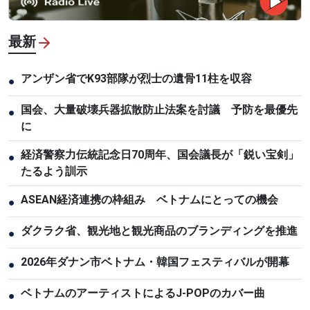
最新
アンザン省でK93部隊が烈士の遺骨11柱を収容
●
国会、大量破壊兵器拡散防止法案を討議 予防を最優先
●
に
経済警察力伝統記念日70周年、国会議長が「鋭い宝剣」
●
たるよう訓示
ASEAN経済連携の枠組み ベトナムにとっての機会
●
ダクラク省、観光地と観光商品のブランディングを推進
●
2026年ダナン市ベトナム・韓国フェスティバルが開幕
●
ベトナムのアーティストによるJ-POPのカバー曲
●