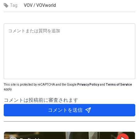
Tag:
VOV /
VOVworld
This site is protected by reCAPTCHA and the Google
Privacy Policy
and
Terms of Service
apply.
コメントは投稿前に審査されます
コメントを送信