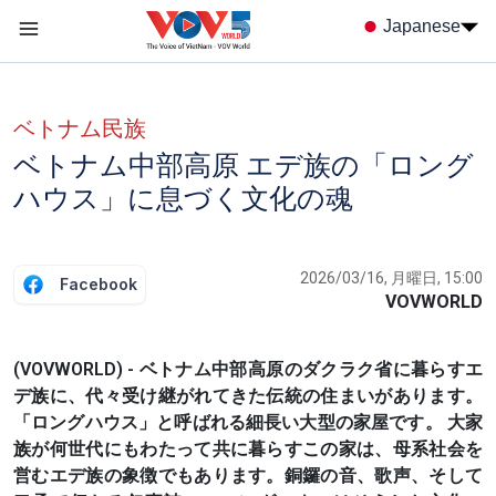
Nhảy đến nội dung
Japanese
Menu trang chủ tiếng nhật
menu phụ tiếng Nhật
ベトナム民族
ベトナム中部高原 エデ族の「ロング
ハウス」に息づく文化の魂
2026/03/16, 月曜日, 15:00
Facebook
VOVWORLD
(VOVWORLD) - ベトナム中部高原のダクラク省に暮らすエ
デ族に、代々受け継がれてきた伝統の住まいがあります。
「ロングハウス」と呼ばれる細長い大型の家屋です。 大家
族が何世代にもわたって共に暮らすこの家は、母系社会を
営むエデ族の象徴でもあります。銅鑼の音、歌声、そして