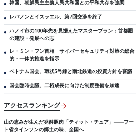
韓国、朝鮮民主主義人民共和国との平和共存を強調
●
レバノンとイスラエル、第7回交渉を終了
●
ハノイ市の100年先を見据えたマスタープラン：首都圏
●
の建設・発展への志
レ・ミン・フン首相 サイバーセキュリティ対策の総合
●
的・一体的推進を指示
ベトナム国会、環状5号線と南北鉄道の投資方針を審議
●
国会臨時会議、二桁成長に向けた制度整備を加速
●
アクセスランキング
山の恵みが生んだ発酵豚肉「ティット・チュア」――フー
ト省タインソンの郷土の味、全国へ