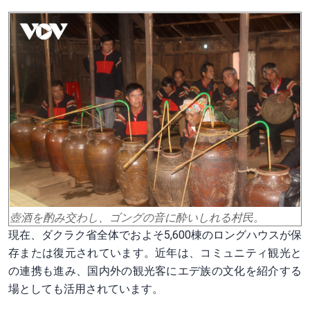
壺酒を酌み交わし、ゴングの音に酔いしれる村民。
現在、ダクラク省全体でおよそ5,600棟のロングハウスが保
存または復元されています。近年は、コミュニティ観光と
の連携も進み、国内外の観光客にエデ族の文化を紹介する
場としても活用されています。