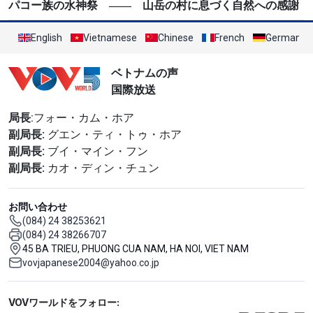
パコー族の水神祭 ―― 山岳の村に息づく自然への感謝
English
Vietnamese
Chinese
French
German
ベトナムの声
国際放送
局長
:フォー・カム・ホア
副局長:
グエン・ティ・トゥ・ホア
副局長:
ブイ・マイン・フン
副局長:
カオ・ディン・チュン
お問い合わせ
(084) 24 38253621
(084) 24 38266707
45 BA TRIEU, PHUONG CUA NAM, HA NOI, VIET NAM
vovjapanese2004@yahoo.co.jp
Mạng xã hội
VOVワールドをフォロー: