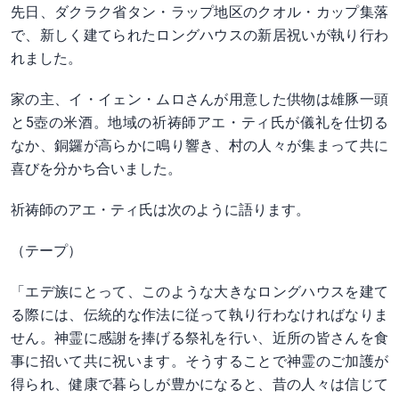
先日、ダクラク省タン・ラップ地区のクオル・カップ集落
で、新しく建てられたロングハウスの新居祝いが執り行わ
れました。
家の主、イ・イェン・ムロさんが用意した供物は雄豚一頭
と5壺の米酒。地域の祈祷師アエ・ティ氏が儀礼を仕切る
なか、銅鑼が高らかに鳴り響き、村の人々が集まって共に
喜びを分かち合いました。
祈祷師のアエ・ティ氏は次のように語ります。
（テープ）
「エデ族にとって、このような大きなロングハウスを建て
る際には、伝統的な作法に従って執り行わなければなりま
せん。神霊に感謝を捧げる祭礼を行い、近所の皆さんを食
事に招いて共に祝います。そうすることで神霊のご加護が
得られ、健康で暮らしが豊かになると、昔の人々は信じて