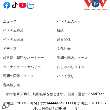
menu footer tiếng Nhật
ニュース
ベトナムの人々
ベトナム経済
解説
ベトナム民族
越日関係
メディア
文化社会
越日韓・緊密なパートナー
週間の国内ニュース
ベトナムディスカバリー
おしゃべりタイム
週間の国際ニュース
ハノイ便り
音楽散歩道
著作権 © VOV5。無断転載を禁じます。 開発・運営：SolidTech
許可証：2011年9月5日付の14444/GP-BTTTT号 許可証：2011年12
月6日付の2113/GP-BTTTT号