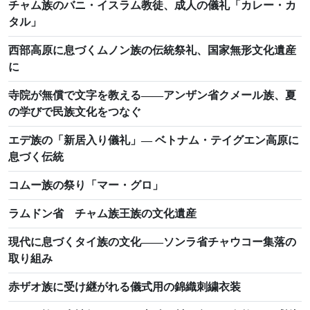
チャム族のバニ・イスラム教徒、成人の儀礼「カレー・カ
タル」
西部高原に息づくムノン族の伝統祭礼、国家無形文化遺産
に
寺院が無償で文字を教える――アンザン省クメール族、夏
の学びで民族文化をつなぐ
エデ族の「新居入り儀礼」― ベトナム・テイグエン高原に
息づく伝統
コムー族の祭り「マー・グロ」
ラムドン省 チャム族王族の文化遺産
現代に息づくタイ族の文化――ソンラ省チャウコー集落の
取り組み
赤ザオ族に受け継がれる儀式用の錦織刺繍衣装