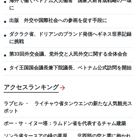
海外で働くベトナム人労働者 国家人材育成戦略の一環
●
に
出版 外交や国際社会への参画を促す手段に
●
ダクラク省、ドリアンのブランド発信へギネス世界記録
●
に挑戦
第33回外交会議、党外交と人民外交に関する全体会合
●
タイ王国国会議長兼下院議長、ベトナム公式訪問を開始
●
アクセスランキング
ラブヒル ・ ライチャウ省タンウエンの新たな人気観光ス
ポット
ポー・サ・イヌー塔：ラムドン省を代表するチャム建築
ソンラ省タースアの緑の草原 北西部の空と雲に抱かれ