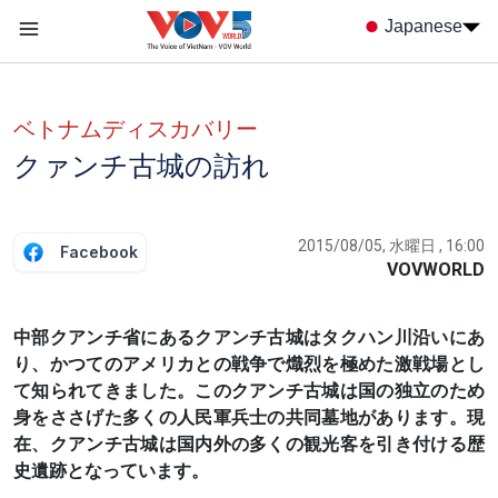
Nhảy đến nội dung
Japanese
Menu trang chủ tiếng nhật
menu phụ tiếng Nhật
ベトナムディスカバリー
クァンチ古城の訪れ
2015/08/05, 水曜日 , 16:00
Facebook
VOVWORLD
中部クアンチ省にあるクアンチ古城はタクハン川沿いにあ
り、かつてのアメリカとの戦争で熾烈を極めた激戦場とし
て知られてきました。このクアンチ古城は国の独立のため
身をささげた多くの人民軍兵士の共同墓地があります。現
在、クアンチ古城は国内外の多くの観光客を引き付ける歴
史遺跡となっています。