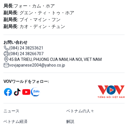
局長
:フォー・カム・ホア
副局長:
グエン・ティ・トゥ・ホア
副局長:
ブイ・マイン・フン
副局長:
カオ・ディン・チュン
お問い合わせ
(084) 24 38253621
(084) 24 38266707
45 BA TRIEU, PHUONG CUA NAM, HA NOI, VIET NAM
vovjapanese2004@yahoo.co.jp
Mạng xã hội
VOVワールドをフォロー:
menu footer tiếng Nhật
ニュース
ベトナムの人々
ベトナム経済
解説