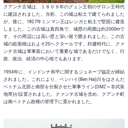
クアンチ古城は、１８０９年のグェン王朝のザロン王時代
に建設されました。当初、この城は粘土で建てられました
が、後に、1827年ミンマン王はレンガと粘土で堅固に建造
しました。この古城は真四角で、城壁の周囲は約2000mで
す。その周辺には高い壁と深い堀で囲まれました。この古
城の総面積はおよそ20ヘクタールです。封建時代に、クァ
ンチ古城は軍事面において重要な城であるだけでなく、行
政、政治、経済の中心地でもあります。
1954年に、インドシナ和平に関するジュネーブ協定が締結
されました。これにより、ベンハイ(Ben Hai)川をはさんだ
ベトナム北部と南部を分裂させた軍事ライン(DMZ＝非武装
地帯)が設置されました。クァンチ古城を含め、クアンチ町
は南ベトナム政権の管理下に置かれました。