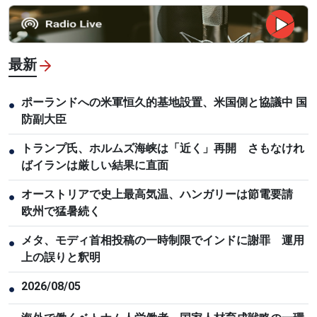
最新
ポーランドへの米軍恒久的基地設置、米国側と協議中 国
●
防副大臣
トランプ氏、ホルムズ海峡は「近く」再開 さもなけれ
●
ばイランは厳しい結果に直面
オーストリアで史上最高気温、ハンガリーは節電要請
●
欧州で猛暑続く
メタ、モディ首相投稿の一時制限でインドに謝罪 運用
●
上の誤りと釈明
2026/08/05
●