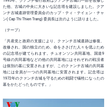
1995年、クアンチ省行政府はクアンチ古城の一部を改修し
た他、古城の中央に大きいな記念塔を建設しました。クア
ンチ古城遺跡管理委員会のカップ・ティ・テイェン・チャ
ン( Cap Thi Thien Trang) 委員長は次のように語りました。
（テープ）
「共産党と政府の支援により、クァンチ古城遺跡は修復、
改修され、国の独立のため、命をささげた人々を偲ぶため
の記念塔が建てられます。チュオンソン共同墓地、国道9
号線の共同墓地などの他の共同墓地にはそれぞれの戦没者
は個別の墓に安置されますが、このクァンチ古城の共同墓
地には全員が一つの共同墓地に安置されます。記念塔は
1972年のクァンチ古城を守るための戦闘で犠牲になったの
墓をかたどったものです。」