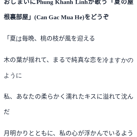
おしまいに
Phung Khanh Linh
が歌う
「夏の屋
根裏部屋」
(Can Gac Mua He)
をどうぞ
「夏
は
毎晩、桃の枝が風を迎える
木の葉が揺れて、まるで純真な恋を
冷ますかの
ように
私、あなたの柔らかく濡れたキスに溢れて沈ん
だ
月明かりとともに、私の心が浮かんでいるよう