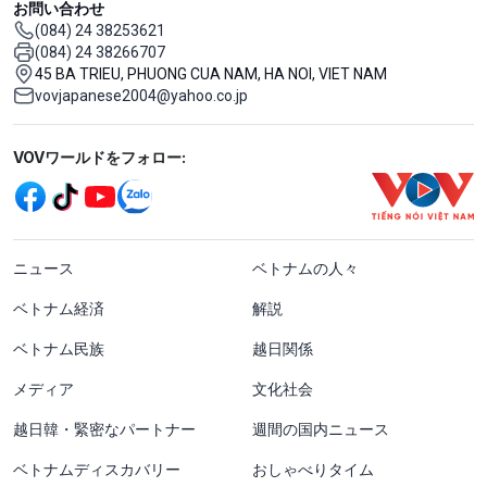
お問い合わせ
(084) 24 38253621
(084) 24 38266707
45 BA TRIEU, PHUONG CUA NAM, HA NOI, VIET NAM
vovjapanese2004@yahoo.co.jp
Mạng xã hội
VOVワールドをフォロー:
menu footer tiếng Nhật
ニュース
ベトナムの人々
ベトナム経済
解説
ベトナム民族
越日関係
メディア
文化社会
越日韓・緊密なパートナー
週間の国内ニュース
ベトナムディスカバリー
おしゃべりタイム