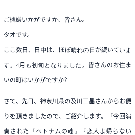
ご機嫌いかがですか、皆さん。
タオです。
ここ数日
、日中は、ほぼ
晴れの日
が続いて
いま
す。
4
月
も初旬となりました
。皆さんのお住ま
いの町はいかがですか？
さて、先日、
神奈川県
の
及川三晶
さんからお便
りを頂きましたので、ご紹介します。「
今回演
奏された
『
ベトナムの魂
』『
恋人よ帰らない