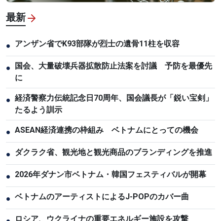
最新
アンザン省でK93部隊が烈士の遺骨11柱を収容
●
国会、大量破壊兵器拡散防止法案を討議 予防を最優先
●
に
経済警察力伝統記念日70周年、国会議長が「鋭い宝剣」
●
たるよう訓示
ASEAN経済連携の枠組み ベトナムにとっての機会
●
ダクラク省、観光地と観光商品のブランディングを推進
●
2026年ダナン市ベトナム・韓国フェスティバルが開幕
●
ベトナムのアーティストによるJ-POPのカバー曲
●
ロシア、ウクライナの重要エネルギー施設を攻撃
●