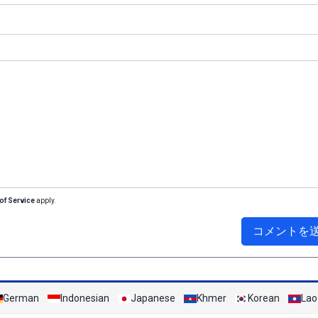
of Service
apply.
コメントを
German
Indonesian
Japanese
Khmer
Korean
Lao