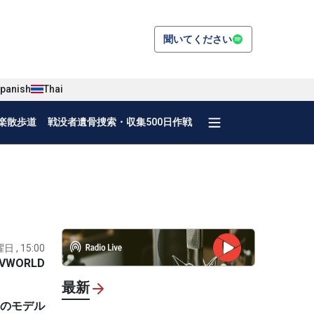
聞いてください
panish
Thai
楽散歩道
戦没者遺骨捜索・収集500日作戦
日 , 15:00
VWORLD
最新
」のモデル