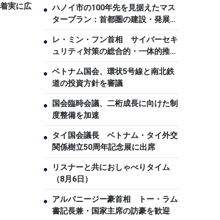
は着実に広
ハノイ市の100年先を見据えたマス
●
タープラン：首都圏の建設・発展へ
の志
レ・ミン・フン首相 サイバーセキ
●
ュリティ対策の総合的・一体的推進
を指示
ベトナム国会、環状5号線と南北鉄
●
道の投資方針を審議
国会臨時会議、二桁成長に向けた制
●
度整備を加速
タイ国会議長 ベトナム・タイ外交
●
関係樹立50周年記念展に出席
リスナーと共におしゃべりタイム
●
（8月6日）
アルバニージー豪首相 トー・ラム
●
書記長兼・国家主席の訪豪を歓迎