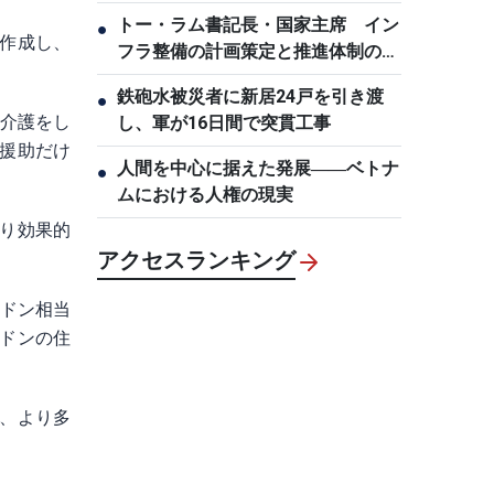
トー・ラム書記長・国家主席 イン
●
作成し、
フラ整備の計画策定と推進体制の刷
新を要求
鉄砲水被災者に新居24戸を引き渡
●
の介護をし
し、軍が16日間で突貫工事
援助だけ
人間を中心に据えた発展――ベトナ
●
ムにおける人権の現実
り効果的
アクセスランキング
万ドン相当
万ドンの住
、より多