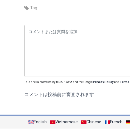
Tag:
This site is protected by reCAPTCHA and the Google
Privacy Policy
and
Terms 
コメントは投稿前に審査されます
English
Vietnamese
Chinese
French