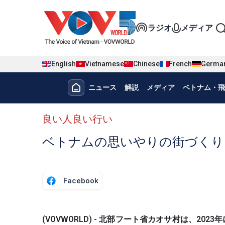
Nhảy đến nội dung
Đa phương t
ラジオ
メディア
English
Vietnamese
Chinese
French
Germa
Menu trang chủ tiếng nhật
ニュース
解説
メディア
ベトナム・飛
menu phụ tiếng Nhật
良い人良い行い
ベトナムの思いやりの街づくり
Facebook
(VOVWORLD) - 北部フート省カオサ村は、