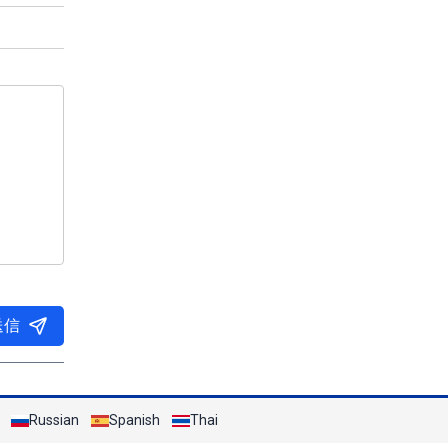
送信
Russian
Spanish
Thai