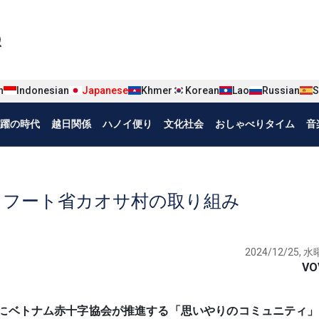
iện tiếng Nhật
n
Indonesian
Japanese
Khmer
Korean
Lao
Russian
S
躍の時代
越日関係
ハノイ便り
文化社会
おしゃべりタイム
音
 フート省カオサ村の取り組み
2024/12/25, 水曜
VO
2023年にベトナム赤十字協会が推進する「思いやりのコミュニティ