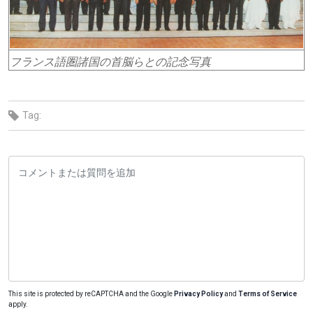
フランス語圏諸国の首脳らとの記念写真
Tag:
This site is protected by reCAPTCHA and the Google
Privacy Policy
and
Terms of Service
apply.