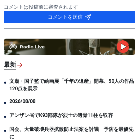
コメントは投稿前に審査されます
コメントを送信
最新
文廟・国子監で絵画展「千年の遺産」開幕、50人の作品
●
120点を展示
2026/08/08
●
アンザン省でK93部隊が烈士の遺骨11柱を収容
●
国会、大量破壊兵器拡散防止法案を討議 予防を最優先
●
に