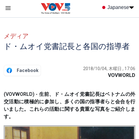
Nhảy đến nội dung
Japanese
Menu trang chủ tiếng nhật
menu phụ tiếng Nhật
メディア
ド・ムオイ党書記長と各国の指導者
2018/10/04, 木曜日 , 17:06
Facebook
VOVWORLD
(VOVWORLD) - 生前、ド・ムオイ党書記長はベトナムの外
交活動に積極的に参加し、多くの国の指導者らと会合を行
いました。これらの活動に関する貴重な写真をご紹介しま
す。