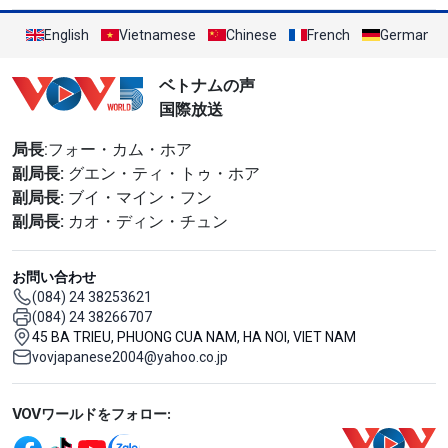
English
Vietnamese
Chinese
French
German
ベトナムの声
国際放送
局長
:フォー・カム・ホア
副局長:
グエン・ティ・トゥ・ホア
副局長:
ブイ・マイン・フン
副局長:
カオ・ディン・チュン
お問い合わせ
(084) 24 38253621
(084) 24 38266707
45 BA TRIEU, PHUONG CUA NAM, HA NOI, VIET NAM
vovjapanese2004@yahoo.co.jp
Mạng xã hội
VOVワールドをフォロー: