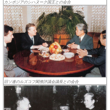
カンボジアのシハヌーク国王との会合
旧ソ連のルズコフ閣僚評議会議長との会合