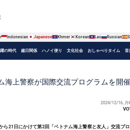
iện tiếng Nhật
n
Indonesian
Japanese
Khmer
Korean
Lao
Russian
S
躍の時代
越日関係
ハノイ便り
文化社会
おしゃべりタイム
音
ム海上警察が国際交流プログラムを開
2024/12/16, 月
VO
、17日から21日にかけて第2回「ベトナム海上警察と友人」交流プ