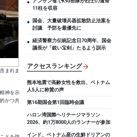
アンザン省でK93部隊が烈士の遺骨
●
11柱を収容
国会、大量破壊兵器拡散防止法案を
●
討議 予防を最優先に
経済警察力伝統記念日70周年、国会
●
議長が「鋭い宝剣」たるよう訓示
アクセスランキング
含まれま
。
熊本地震で高齢女性を救出、ベトナム
人5人に称賛の声
精神を示
的かつ共
第16期国会第1回臨時会議
ハロン湾国際ヘリテージマラソン
2026、約1万8000人のランナーが参加
インド、ベトナム産の生鮮ドリアンの
ことを強