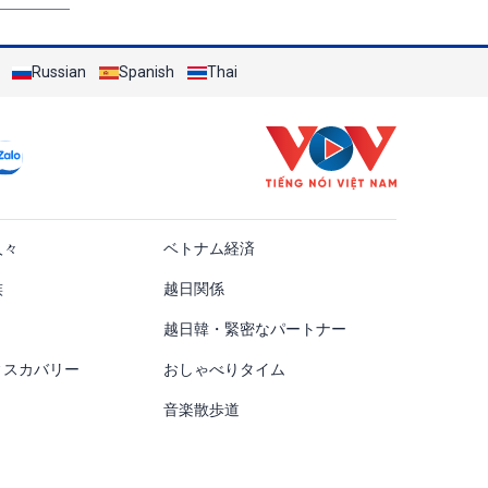
Russian
Spanish
Thai
ật
人々
ベトナム経済
族
越日関係
越日韓・緊密なパートナー
ィスカバリー
おしゃべりタイム
音楽散歩道