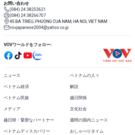
お問い合わせ
(084) 24 38253621
(084) 24 38266707
45 BA TRIEU, PHUONG CUA NAM, HA NOI, VIET NAM
vovjapanese2004@yahoo.co.jp
Mạng xã hội
VOVワールドをフォロー:
menu footer tiếng Nhật
ニュース
ベトナムの人々
ベトナム経済
解説
ベトナム民族
越日関係
メディア
文化社会
越日韓・緊密なパートナー
週間の国内ニュース
ベトナムディスカバリー
おしゃべりタイム