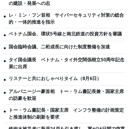
の建設・発展への志
レ・ミン・フン首相 サイバーセキュリティ対策の総合
●
的・一体的推進を指示
ベトナム国会、環状5号線と南北鉄道の投資方針を審議
●
国会臨時会議、二桁成長に向けた制度整備を加速
●
タイ国会議長 ベトナム・タイ外交関係樹立50周年記念
●
展に出席
リスナーと共におしゃべりタイム（8月6日）
●
アルバニージー豪首相 トー・ラム書記長兼・国家主席
●
の訪豪を歓迎
トー・ラム書記長・国家主席 インフラ整備の計画策定
●
と推進体制の刷新を要求
鉄砲水被災者に新居24戸を引き渡し、軍が16日間で突貫