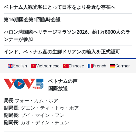
ベトナム人観光客にとって日本をより身近な存在へ
第16期国会第1回臨時会議
ハロン湾国際ヘリテージマラソン2026、約1万8000人のラ
ンナーが参加
インド、ベトナム産の生鮮ドリアンの輸入を正式認可
English
Vietnamese
Chinese
French
German
ベトナムの声
国際放送
局長
:フォー・カム・ホア
副局長:
グエン・ティ・トゥ・ホア
副局長:
ブイ・マイン・フン
副局長:
カオ・ディン・チュン