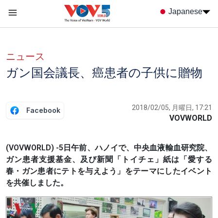
Nhảy đến nội dung
Japanese
Menu trang chủ tiếng nhật
menu phụ tiếng Nhật
ニュース
ガン国会議長、癌患者の子供に贈物
2018/02/05, 月曜日, 17:21
Facebook
VOVWORLD
(VOVWORLD) -5日午前、ハノイで、中央血液輸血研究院、
ガン患者支援基金、及び新聞「トイチェ」紙は「愛する
春・ガン患者にテトを与えよう」をテーマにしたイベント
を共催しました。