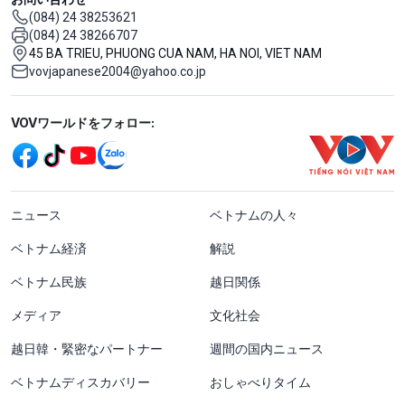
(084) 24 38253621
(084) 24 38266707
45 BA TRIEU, PHUONG CUA NAM, HA NOI, VIET NAM
vovjapanese2004@yahoo.co.jp
Mạng xã hội
VOVワールドをフォロー:
menu footer tiếng Nhật
ニュース
ベトナムの人々
ベトナム経済
解説
ベトナム民族
越日関係
メディア
文化社会
越日韓・緊密なパートナー
週間の国内ニュース
ベトナムディスカバリー
おしゃべりタイム