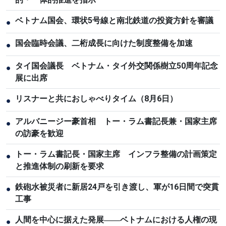
ベトナム国会、環状5号線と南北鉄道の投資方針を審議
●
国会臨時会議、二桁成長に向けた制度整備を加速
●
タイ国会議長 ベトナム・タイ外交関係樹立50周年記念
●
展に出席
リスナーと共におしゃべりタイム（8月6日）
●
アルバニージー豪首相 トー・ラム書記長兼・国家主席
●
の訪豪を歓迎
トー・ラム書記長・国家主席 インフラ整備の計画策定
●
と推進体制の刷新を要求
鉄砲水被災者に新居24戸を引き渡し、軍が16日間で突貫
●
工事
人間を中心に据えた発展――ベトナムにおける人権の現
●