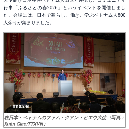
大使館が日本在住ベトナム人団体と連携し、コミュニティ
行事「ふるさとの春2026」というイベントを開催しまし
た。会場には、日本で暮らし、働き、学ぶベトナム人800
人余りが集まりました。
在日本・ベトナムのファム・クアン・ヒエウ大使（写真：
Xuân Giao/TTXVN）