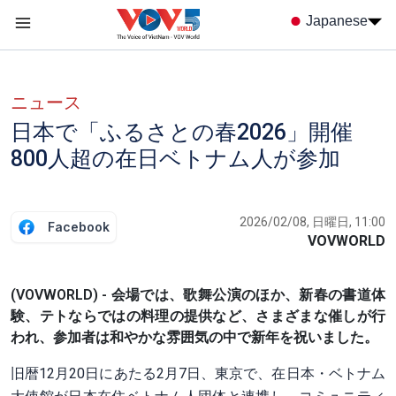
Nhảy đến nội dung
Japanese
Menu trang chủ tiếng nhật
menu phụ tiếng Nhật
ニュース
日本で「ふるさとの春2026」開催
800人超の在日ベトナム人が参加
2026/02/08, 日曜日, 11:00
Facebook
VOVWORLD
(VOVWORLD) - 会場では、歌舞公演のほか、新春の書道体
験、テトならではの料理の提供など、さまざまな催しが行
われ、参加者は和やかな雰囲気の中で新年を祝いました。
旧暦12月20日にあたる2月7日、東京で、在日本・ベトナム