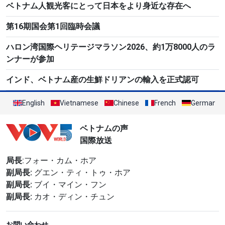
ベトナム人観光客にとって日本をより身近な存在へ
第16期国会第1回臨時会議
ハロン湾国際ヘリテージマラソン2026、約1万8000人のラ
ンナーが参加
インド、ベトナム産の生鮮ドリアンの輸入を正式認可
English
Vietnamese
Chinese
French
German
ベトナムの声
国際放送
局長
:フォー・カム・ホア
副局長:
グエン・ティ・トゥ・ホア
副局長:
ブイ・マイン・フン
副局長:
カオ・ディン・チュン
お問い合わせ