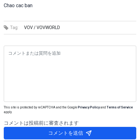
Chao cac ban
Tag:
VOV /
VOVWORLD
This site is protected by reCAPTCHA and the Google
Privacy Policy
and
Terms of Service
apply.
コメントは投稿前に審査されます
コメントを送信