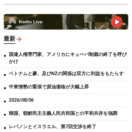
最新
国連人権専門家、アメリカにキューバ制裁の終了を呼び
●
かけ
ベトナムと豪、及びNZの関係は双方に利益をもたらす
●
中東情勢の緊張で原油価格が大幅上昇
●
2026/08/06
●
韓国、朝鮮民主主義人民共和国との平和共存を強調
●
レバノンとイスラエル、第7回交渉を終了
●