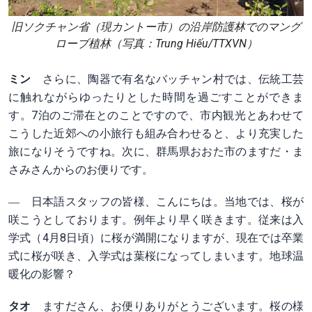
旧ソクチャン省（現カントー市）の沿岸防護林でのマング
ローブ植林（写真：Trung Hiếu/TTXVN）
ミン
さらに、陶器で有名なバッチャン村では、伝統工芸
に触れながらゆったりとした時間を過ごすことができま
す。7泊のご滞在とのことですので、市内観光とあわせて
こうした近郊への小旅行も組み合わせると、より充実した
旅になりそうですね。次に、群馬県おおた市のますだ・ま
さみさんからのお便りです。
― 日本語スタッフの皆様、こんにちは。当地では、桜が
咲こうとしております。例年より早く咲きます。従来は入
学式（4月8日頃）に桜が満開になりますが、現在では卒業
式に桜が咲き、入学式は葉桜になってしまいます。地球温
暖化の影響？
タオ
ますださん、お便りありがとうございます。桜の様