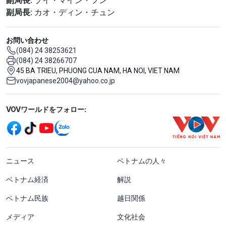
副局長:
ブイ・マイン・フン
副局長:
カオ・ディン・チュン
お問い合わせ
(084) 24 38253621
(084) 24 38266707
45 BA TRIEU, PHUONG CUA NAM, HA NOI, VIET NAM
vovjapanese2004@yahoo.co.jp
Mạng xã hội
VOVワールドをフォロー:
menu footer tiếng Nhật
ニュース
ベトナムの人々
ベトナム経済
解説
ベトナム民族
越日関係
メディア
文化社会