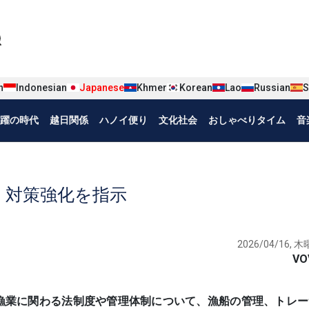
iện tiếng Nhật
n
Indonesian
Japanese
Khmer
Korean
Lao
Russian
S
躍の時代
越日関係
ハノイ便り
文化社会
おしゃべりタイム
音
、対策強化を指示
2026/04/16, 木曜
VO
首相は、漁業に関わる法制度や管理体制について、漁船の管理、トレ