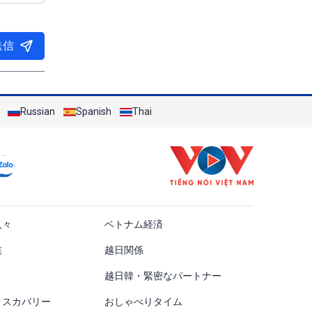
送信
Russian
Spanish
Thai
ật
人々
ベトナム経済
族
越日関係
越日韓・緊密なパートナー
ィスカバリー
おしゃべりタイム