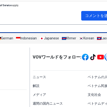
of Service
apply.
コメントを
German
Indonesian
Japanese
Khmer
Korean
Lao
Mạng xã hội
VOVワールドをフォロー:
menu footer tiếng Nh
ニュース
ベトナムの
解説
ベトナム民
メディア
文化社会
週間の国内ニュース
ベトナムデ