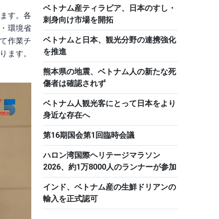
ベトナム産ティラピア、日本のすし・
めます。各
刺身向け市場を開拓
・環境省
ベトナムと日本、観光分野の連携強化
えて作業チ
を推進
ります。
熊本県の地震、ベトナム人の新たな死
傷者は確認されず
ベトナム人観光客にとって日本をより
身近な存在へ
第16期国会第1回臨時会議
ハロン湾国際ヘリテージマラソン
2026、約1万8000人のランナーが参加
インド、ベトナム産の生鮮ドリアンの
輸入を正式認可