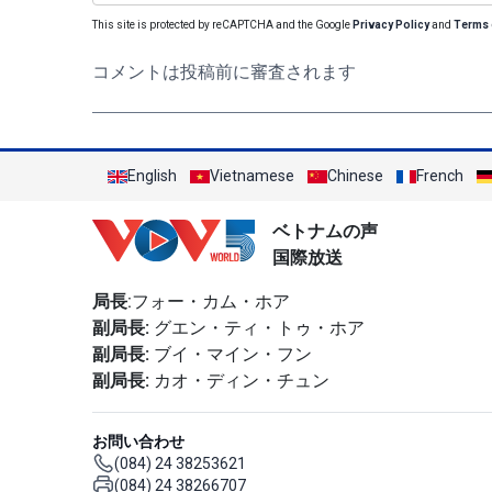
This site is protected by reCAPTCHA and the Google
Privacy Policy
and
Terms 
コメントは投稿前に審査されます
English
Vietnamese
Chinese
French
ベトナムの声
国際放送
局長
:フォー・カム・ホア
副局長:
グエン・ティ・トゥ・ホア
副局長:
ブイ・マイン・フン
副局長:
カオ・ディン・チュン
お問い合わせ
(084) 24 38253621
(084) 24 38266707