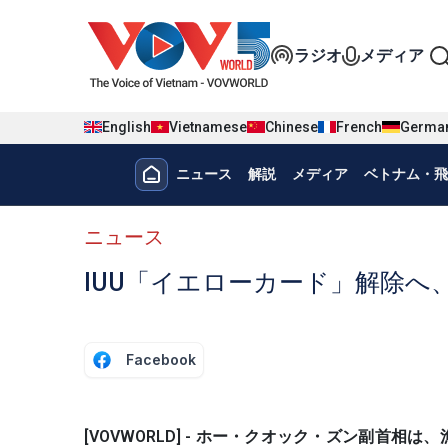
Nhảy đến nội dung
Đa phương t
ラジオ
メディア
English
Vietnamese
Chinese
French
Germa
Menu trang chủ tiếng nhật
ニュース
解説
メディア
ベトナム・飛
menu phụ tiếng Nhật
ニュース
IUU「イエローカード」解除へ
Facebook
[VOVWORLD] - ホー・クオック・ズン副