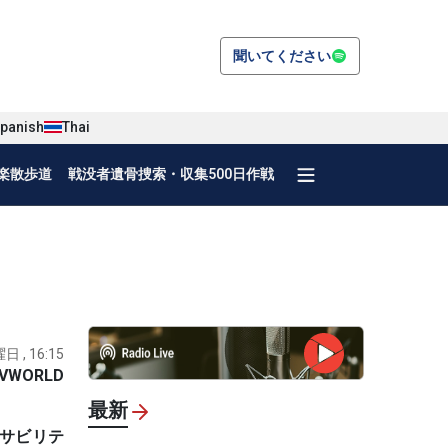
聞いてください
panish
Thai
楽散歩道
戦没者遺骨捜索・収集500日作戦
日 , 16:15
VWORLD
最新
ーサビリテ