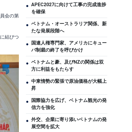
APEC2027に向けて工事の完成進捗
●
を確保
委員会の第
ベトナム・オーストラリア関係、新
●
たな発展段階へ
動に結びつ
国連人権専門家、アメリカにキュー
●
バ制裁の終了を呼びかけ
ベトナムと豪、及びNZの関係は双
●
方に利益をもたらす
中東情勢の緊張で原油価格が大幅上
●
昇
国際協力を広げ、ベトナム観光の発
●
信力を強化
外交、企業に寄り添いベトナムの発
●
展空間を拡大