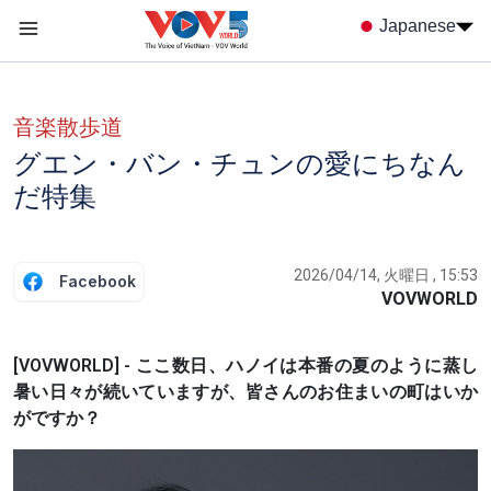
Nhảy đến nội dung
Japanese
Menu trang chủ tiếng nhật
menu phụ tiếng Nhật
音楽散歩道
グエン・バン・チュンの愛にちなん
だ特集
2026/04/14, 火曜日 , 15:53
Facebook
VOVWORLD
[VOVWORLD] - ここ数日、ハノイは本番の夏のように蒸し
暑い日々が続いていますが、皆さんのお住まいの町はいか
がですか？