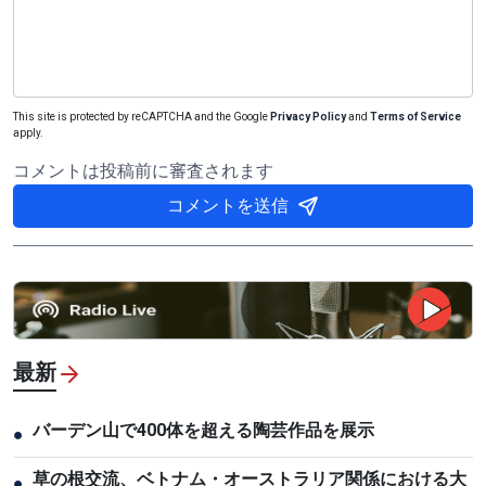
This site is protected by reCAPTCHA and the Google
Privacy Policy
and
Terms of Service
apply.
コメントは投稿前に審査されます
コメントを送信
最新
バーデン山で400体を超える陶芸作品を展示
●
草の根交流、ベトナム・オーストラリア関係における大
●