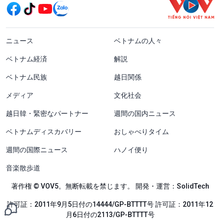
menu footer tiếng Nhật
ニュース
ベトナムの人々
ベトナム経済
解説
ベトナム民族
越日関係
メディア
文化社会
越日韓・緊密なパートナー
週間の国内ニュース
ベトナムディスカバリー
おしゃべりタイム
週間の国際ニュース
ハノイ便り
音楽散歩道
著作権 © VOV5。無断転載を禁じます。 開発・運営：SolidTech
許可証：2011年9月5日付の14444/GP-BTTTT号 許可証：2011年12
月6日付の2113/GP-BTTTT号