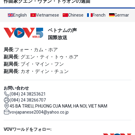
作曲家グエン・ヴァン・トゥオンの選曲
English
Vietnamese
Chinese
French
German
ベトナムの声
国際放送
局長
:フォー・カム・ホア
副局長:
グエン・ティ・トゥ・ホア
副局長:
ブイ・マイン・フン
副局長:
カオ・ディン・チュン
お問い合わせ
(084) 24 38253621
(084) 24 38266707
45 BA TRIEU, PHUONG CUA NAM, HA NOI, VIET NAM
vovjapanese2004@yahoo.co.jp
Mạng xã hội
VOVワールドをフォロー: