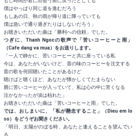
もし時間が君に出会う前に戻ったとしても
僕はやっぱり同じ道を進むだろう
もしあの日、秋の雨が帰り道に降っていても
僕は急いで通り過ぎたりはしないだろう」
お聴きいただいた曲は「勝利への信頼」でした。
つぎに、Thanh Ngocの歌声で「苦いコーヒーと雨」
（Cafe dang va mua）をお送りします。
「一人で静かに、苦いコーヒーと共に座っている私
今は、あなたがいないけど、昔の味のコーヒーを注文する
昔の歌を何回聴いたことがあるけど
聴けばと聴くほど、あなたが懐かしくてたまらない
唇に苦いコーヒーが入っていて、私は心の中に苦くなる
泣かなかったが涙は枯れた」
お聴きいただいた曲は「苦いコーヒーと雨」でした。
では、おしまいに、「私が懸念すること」（Dieu em lo
so）をどうぞお聞きください。
「明日、太陽がのぼる時、あなたと逢えることを望んでい
る