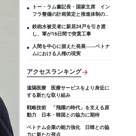
トー・ラム書記長・国家主席 イン
●
フラ整備の計画策定と推進体制の刷
新を要求
鉄砲水被災者に新居24戸を引き渡
●
し、軍が16日間で突貫工事
人間を中心に据えた発展――ベトナ
●
ムにおける人権の現実
アクセスランキング
遠隔医療 医療サービスをより身近に
する新たな取り組み
戦略技術 「飛躍の時代」を支える原
動力 日本・韓国との協力に期待
ベトナム企業の能力強化 日韓との協
力に新たな視点