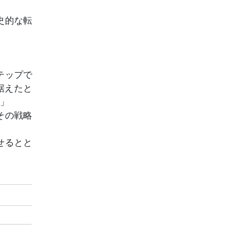
史的な転
テップで
据えたと
う」
その戦略
せるとと