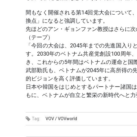
間もなく開催される第14回党大会について
換点」になると強調しています。
先ほどのアン・ギョンファン教授はさらに次
（テープ）
「今回の大会は、2045年までの先進国入
す。2030年のベトナム共産党創設100周年
き、これからの5年間はベトナムの運命と国
武部勤氏も、ベトナムが2045年に高所得
的ビジョンを高く評価しています。
日本や韓国をはじめとするパートナー諸国は
もに、ベトナムが自立と繁栄の新時代へと力
Tag:
VOV /
VOVworld