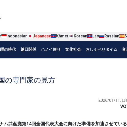
iện tiếng Nhật
n
Indonesian
Japanese
Khmer
Korean
Lao
Russian
S
躍の時代
越日関係
ハノイ便り
文化社会
おしゃべりタイム
音
韓国の専門家の見方
2026/01/11, 日
VO
するベトナム共産党第14回全国代表大会に向けた準備を加速させてい