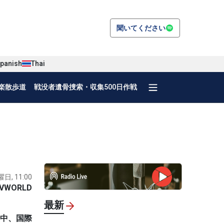
聞いてください
panish
Thai
楽散歩道
戦没者遺骨捜索・収集500日作戦
曜日, 11:00
VWORLD
最新
る中、国際