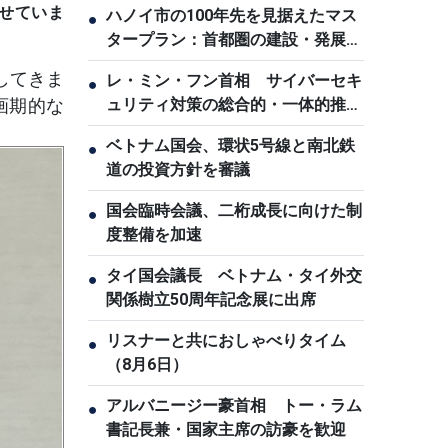
せていま
ハノイ市の100年先を見据えたマス
●
タープラン：首都圏の建設・発展へ
の志
してきま
レ・ミン・フン首相 サイバーセキ
●
画期的な
ュリティ対策の総合的・一体的推進
を指示
ベトナム国会、環状5号線と南北鉄
●
道の投資方針を審議
国会臨時会議、二桁成長に向けた制
●
度整備を加速
タイ国会議長 ベトナム・タイ外交
●
関係樹立50周年記念展に出席
リスナーと共におしゃべりタイム
●
（8月6日）
アルバニージー豪首相 トー・ラム
●
書記長兼・国家主席の訪豪を歓迎