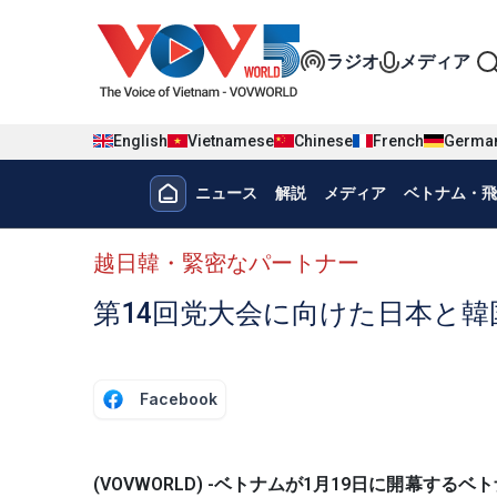
Nhảy đến nội dung
Đa phương t
ラジオ
メディア
English
Vietnamese
Chinese
French
Germa
Menu trang chủ tiếng nhật
ニュース
解説
メディア
ベトナム・飛
menu phụ tiếng Nhật
越日韓・緊密なパートナー
第14回党大会に向けた日本と
Facebook
(VOVWORLD) -ベトナムが1月19日に開幕