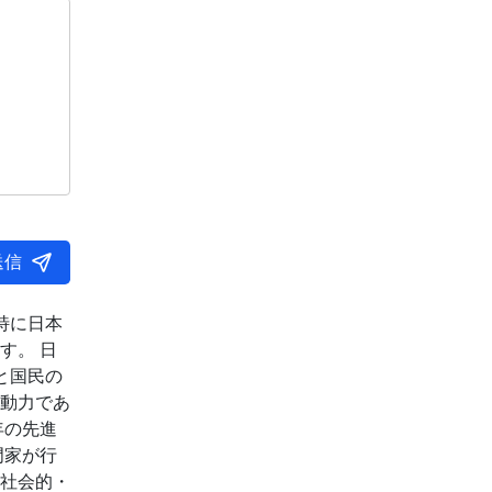
送信
特に日本
す。 日
と国民の
動力であ
年の先進
門家が行
社会的・