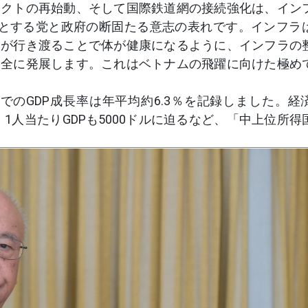
ェクトの再始動、そして国際鉄道網の接続強化は、イン
うとする党と政府の断固たる意志の表れです。インフラ
養が行き渡ることで体が健康になるように、インフラの
健全に発展します。これはベトナムの飛躍に向けた極め
までのGDP成長率は年平均約6.3％を記録しました。経
、1人当たりGDPも5000ドルに迫るなど、「中上位所得