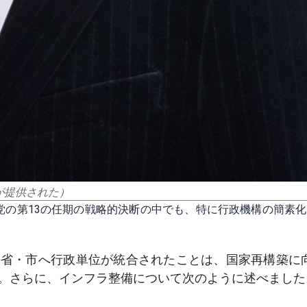
が提供された）
党の第13の任期の戦略的決断の中でも、特に行政機構の簡素
34の省・市へ行政単位が統合されたことは、国家再構築に
。さらに、インフラ整備について次のように述べました