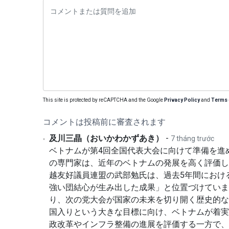
This site is protected by reCAPTCHA and the Google
Privacy Policy
and
Terms 
コメントは投稿前に審査されます
及川三晶（おいかわかずあき）
-
7 tháng trước
ベトナムが第4回全国代表大会に向けて準備を進
の専門家は、近年のベトナムの発展を高く評価し
越友好議員連盟の武部勉氏は、過去5年間におけ
強い団結心が生み出した成果」と位置づけていま
り、次の党大会が国家の未来を切り開く歴史的な
国入りという大きな目標に向け、ベトナムが着実
政改革やインフラ整備の進展を評価する一方で、