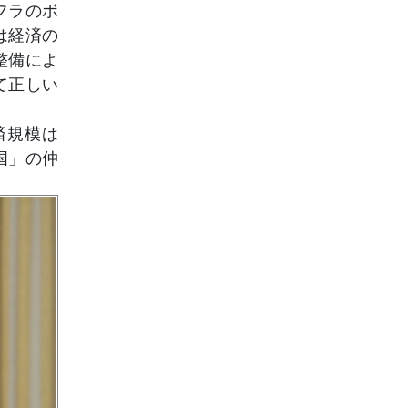
フラのボ
は経済の
整備によ
て正しい
済規模は
国」の仲