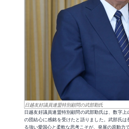
日越友好議員連盟特別顧問の武部勤氏
日越友好議員連盟特別顧問の武部勤氏は、数字上
の団結心に感銘を受けたと語りました。武部氏は
る強い愛国心と柔軟な思考こそが、発展の原動力