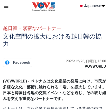
Nhảy đến nội dung
Japanese
Menu trang chủ tiếng nhật
menu phụ tiếng Nhật
越日韓・緊密なパートナー
文化空間の拡大における越日韓の協
力
2025/12/28, 日曜日, 16:00
Facebook
VOVWORLD
(VOVWORLD) - ベトナムは文化産業の発展に向け、市民が
多様な文化・芸術に触れられる「場」を拡大しています。
日本と韓国は各地の交流イベントなどを通じ、その取り組
みを支える重要なパートナーです。
ベトナムは、文化産業の発展を推進している背景の中で、