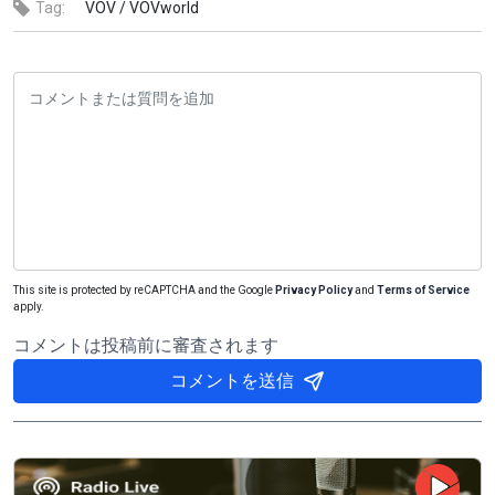
Tag:
VOV /
VOVworld
This site is protected by reCAPTCHA and the Google
Privacy Policy
and
Terms of Service
apply.
コメントは投稿前に審査されます
コメントを送信