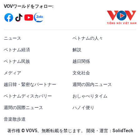
Mạng xã hội
VOVワールドをフォロー:
menu footer tiếng Nhật
ニュース
ベトナムの人々
ベトナム経済
解説
ベトナム民族
越日関係
メディア
文化社会
越日韓・緊密なパートナー
週間の国内ニュース
ベトナムディスカバリー
おしゃべりタイム
週間の国際ニュース
ハノイ便り
音楽散歩道
著作権 © VOV5。無断転載を禁じます。 開発・運営：SolidTech