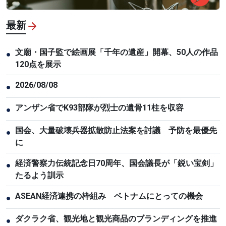
最新
文廟・国子監で絵画展「千年の遺産」開幕、50人の作品
●
120点を展示
2026/08/08
●
アンザン省でK93部隊が烈士の遺骨11柱を収容
●
国会、大量破壊兵器拡散防止法案を討議 予防を最優先
●
に
経済警察力伝統記念日70周年、国会議長が「鋭い宝剣」
●
たるよう訓示
ASEAN経済連携の枠組み ベトナムにとっての機会
●
ダクラク省、観光地と観光商品のブランディングを推進
●