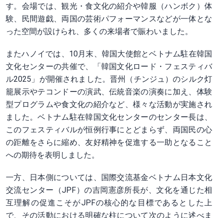
す。会場では、観光・食文化の紹介や韓服（ハンボク）体
験、民間遊戯、両国の芸術パフォーマンスなどが一体とな
った空間が設けられ、多くの来場者で賑わいました。
またハノイでは、10月末、韓国大使館とベトナム駐在韓国
文化センターの共催で、「韓国文化ロード・フェスティバ
ル2025」が開催されました。晋州（チンジュ）のシルク灯
籠展示やテコンドーの演武、伝統音楽の演奏に加え、体験
型プログラムや食文化の紹介など、様々な活動が実施され
ました。ベトナム駐在韓国文化センターのセンター長は、
このフェスティバルが恒例行事にとどまらず、両国民の心
の距離をさらに縮め、友好精神を促進する一助となること
への期待を表明しました。
一方、日本側については、国際交流基金ベトナム日本文化
交流センター（JPF）の吉岡憲彦所長が、文化を通じた相
互理解の促進こそがJPFの核心的な目標であるとした上
で、その活動における明確な柱について次のように述べま