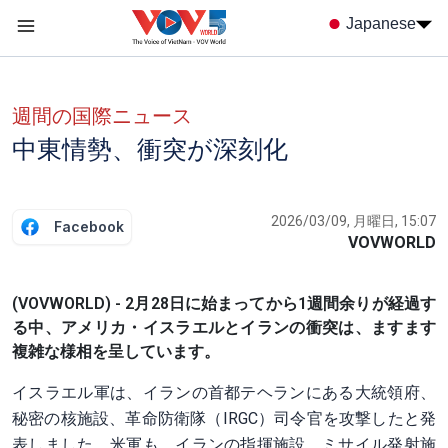
Nhảy đến nội dung
Japanese
Menu trang chủ tiếng nhật
menu phụ tiếng Nhật
週間の国際ニュース
中東情勢、衝突が深刻化
2026/03/09, 月曜日, 15:07
Facebook
VOVWORLD
(VOVWORLD) - 2月28日に始まってから1週間余りが経過す
る中、アメリカ・イスラエルとイランの衝突は、ますます
複雑な様相を呈しています。
イスラエル軍は、イランの首都テヘランにある大統領府、
秘密の核施設、革命防衛隊（IRGC）司令官を攻撃したと発
表しました。米軍も、イランの指揮施設、ミサイル発射施