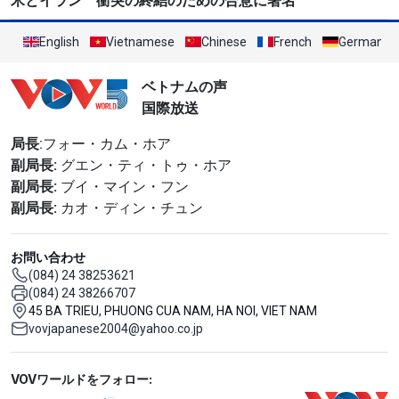
米とイラン 衝突の終結のための合意に署名
English
Vietnamese
Chinese
French
German
ベトナムの声
国際放送
局長
:フォー・カム・ホア
副局長:
グエン・ティ・トゥ・ホア
副局長:
ブイ・マイン・フン
副局長:
カオ・ディン・チュン
お問い合わせ
(084) 24 38253621
(084) 24 38266707
45 BA TRIEU, PHUONG CUA NAM, HA NOI, VIET NAM
vovjapanese2004@yahoo.co.jp
Mạng xã hội
VOVワールドをフォロー: