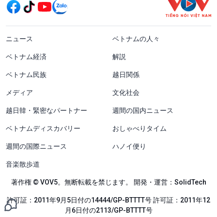
menu footer tiếng Nhật
ニュース
ベトナムの人々
ベトナム経済
解説
ベトナム民族
越日関係
メディア
文化社会
越日韓・緊密なパートナー
週間の国内ニュース
ベトナムディスカバリー
おしゃべりタイム
週間の国際ニュース
ハノイ便り
音楽散歩道
著作権 © VOV5。無断転載を禁じます。 開発・運営：SolidTech
許可証：2011年9月5日付の14444/GP-BTTTT号 許可証：2011年12
月6日付の2113/GP-BTTTT号