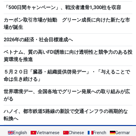
「500日間キャンペーン」、戦没者遺骨1,300柱を収容
カーボン取引市場が始動 グリーン成長に向けた新たな市
場が誕生
2026年の経済・社会目標達成へ
ベトナム、質の高いFDI誘致に向け透明性と競争力のある投
資環境を推進
５月２０日「臓器・組織提供啓発デー」・「与えることで
命は生き続ける」
世界環境デー、全国各地でグリーン発展への取り組みが広
がる
ハノイ、都市鉄道5路線の新設で交通インフラの画期的な
転換へ
English
Vietnamese
Chinese
French
German