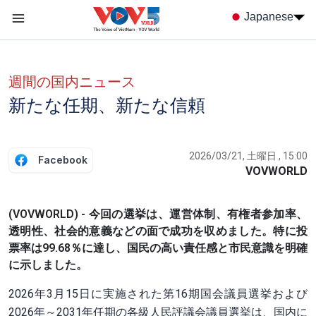
Nhảy đến nội dung
Japanese
Menu trang chủ tiếng nhật
menu phụ tiếng Nhật
週間の国内ニュース
新たな任期、新たな信頼
2026/03/21, 土曜日 , 15:00
Facebook
VOVWORLD
(VOVWORLD) - 今回の選挙は、運営体制、有権者参加率、
透明性、社会的意義などの面で成功を収めました。特に投
票率は99.68％に達し、国民の高い責任感と市民意識を明確
に示しました。
2026年3月15日に実施された第16期国会議員選挙および
2026年～2031年任期の各級人民評議会議員選挙は、国内に