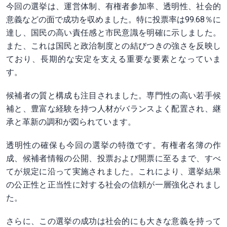
今回の選挙は、運営体制、有権者参加率、透明性、社会的
意義などの面で成功を収めました。特に投票率は99.68％に
達し、国民の高い責任感と市民意識を明確に示しました。
また、これは国民と政治制度との結びつきの強さを反映し
ており、長期的な安定を支える重要な要素となっていま
す。
候補者の質と構成も注目されました。専門性の高い若手候
補と、豊富な経験を持つ人材がバランスよく配置され、継
承と革新の調和が図られています。
透明性の確保も今回の選挙の特徴です。有権者名簿の作
成、候補者情報の公開、投票および開票に至るまで、すべ
てが規定に沿って実施されました。これにより、選挙結果
の公正性と正当性に対する社会の信頼が一層強化されまし
た。
さらに、この選挙の成功は社会的にも大きな意義を持って