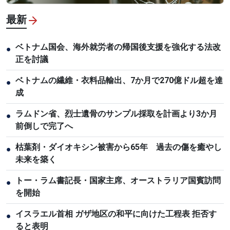
最新
ベトナム国会、海外就労者の帰国後支援を強化する法改
●
正を討議
ベトナムの繊維・衣料品輸出、7か月で270億ドル超を達
●
成
ラムドン省、烈士遺骨のサンプル採取を計画より3か月
●
前倒しで完了へ
枯葉剤・ダイオキシン被害から65年 過去の傷を癒やし
●
未来を築く
トー・ラム書記長・国家主席、オーストラリア国賓訪問
●
を開始
イスラエル首相 ガザ地区の和平に向けた工程表 拒否す
●
ると表明