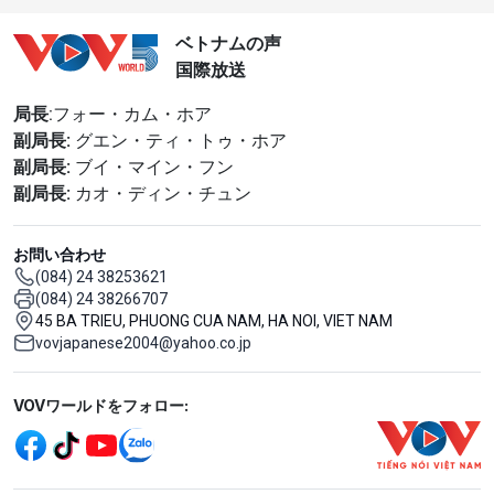
ベトナムの声
国際放送
局長
:フォー・カム・ホア
副局長:
グエン・ティ・トゥ・ホア
副局長:
ブイ・マイン・フン
副局長:
カオ・ディン・チュン
お問い合わせ
(084) 24 38253621
(084) 24 38266707
45 BA TRIEU, PHUONG CUA NAM, HA NOI, VIET NAM
vovjapanese2004@yahoo.co.jp
Mạng xã hội
VOVワールドをフォロー: