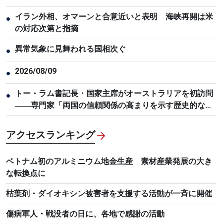
イラン外相、オマーンと合意近いと表明 海峡再開は米
●
の対応次第と指摘
異常気象に見舞われる国相次ぐ
●
2026/08/09
●
トー・ラム書記長・国家主席がオーストラリアを初訪問
●
――専門家「両国の信頼関係の高まりを示す歴史的な節
目」
アクセスランキング
ベトナム初のアルミニウム地金生産 素材産業発展の大き
な転換点に
枯葉剤・ダイオキシン被害者を支援する活動が一斉に開催
傷病軍人・戦没者の日に、各地で感謝の活動