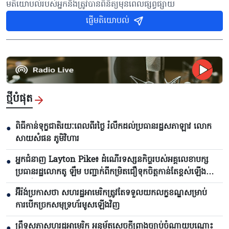
មតិយោបល់របស់អ្នកនឹងត្រូវបានពិនិត្យមុនពេលផ្សព្វផ្សាយ
ផ្ញើមតិយោបល់
ថ្មីបំផុត
ពិធីកាន់ទុក្ខជាតិរយៈពេលពីរថ្ងៃ រំលឹកដល់ប្រធានរដ្ឋសភាឡាវ លោក
●
សាយសំផន ភូមិវិហារ
អ្នកជំនាញ Layton Pike៖ ដំណើរទស្សនកិច្ចរបស់អគ្គលេខាបក្ស
●
ប្រធានរដ្ឋលោកតូ ឡឹម បញ្ជាក់ពីកម្រិតជឿទុកចិត្តកាន់តែខ្ពស់ឡើង
រវាងវៀតណាមនិងអូស្ត្រាលី
អ៊ីរ៉ង់ប្រកាសថា សហរដ្ឋអាមេរិកត្រូវតែទទួលយកលក្ខខណ្ឌសម្រាប់
●
ការបើកច្រកសមុទ្រហ័រមូសឡើងវិញ
ព្រឹទ្ធសភាសហរដ្ឋអាមេរិក អនុម័តសេចក្តីព្រាងច្បាប់ចំណាយបណ្តោះ
●