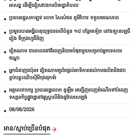
អាសន្ន ដើម្បីជៀសវាងការបិទរដ្ឋាភិបាល
ប្រធានរដ្ឋសភាឡាវ លោក សៃសំផន ភូមិវិហារ ទទួលមរណភាព
●
ប្រមូលបានអដ្ឋិធាតុយុទ្ធជនពលីចំនួន ១៨ បន្ថែមទៀត នៅឧទ្យានឡេធី
●
រៀង ទីក្រុងហូជីមិញ
វៀតណាម ជាគោលដៅដ៏ពេញនិយមបំផុតមួយសម្រាប់អ្នកទេសចរ
●
ឥណ្ឌា
អ្នកជំនាញជប៉ុន៖ វៀតណាមគួរតែផ្តល់អាទិភាពដល់ការផលិតនិងវេច
●
ខ្ចប់បន្ទះឈីបស៊ីមីកុងដុកទ័រ
អគ្គលេខាបក្ស ប្រធានរដ្ឋលោក តូឡឹម អញ្ជើញចេញដំណើរទៅបំពេញ
●
ទស្សនកិច្ចផ្លូវរដ្ឋនៅអូស្ត្រាលីនិងនូវែលសេឡង់
08/08/2026
●
អាន/ស្តាប់ច្រើនបំផុត