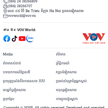
(084) 24 38266809
(084) 38266707
លេខ ៤៥ វិថី Ba Trieu ទីក្រុង Ha Noi ប្រទេសវៀតណាម
vovworld@vov.vn
Mạng xã hội
តាមដាន VOV World:
menu footer tiếng Khmer
Media
ព័ត៍មាន
ព័តមានសំខាន់
ព្រឹត្តិការណ៍
បទយកការណ៍ថ្ងៃសៅរ៍
វប្បធម៍វៀតណាម
ប្រយុទ្ធប្រឆាំងនឹងការនេសាទ IUU
ប្រអប់សំបុត្រមិត្តអ្នកស្តាប់
សេដ្ឋកិច្ចវៀតណាម
មនុស្សវៀតណាម
ស្រុកស្រែ
ហាណូយខ្ញុំស្នេហា