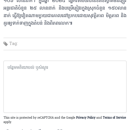
១០៦ លាននាក់។ ក្នុងឆ្នាំ ២០២៥ ផ្នែកទេសចរបានខិតខំស្វាគមន៍ភ្ញៀវ
អន្តរជាតិចំនួន ២៥ លាននាក់ និងបម្រើភ្ញៀវរក្នុងស្រុកចំនួន ១៥០លាន
នាក់ ធ្វើឱ្យវៀតណាមក្លាយជាគោលដៅប្រកបដោយសុវត្ថិភាព មិត្តភាព និង
គួរឲ្យទាក់ទាញក្នុងតំបន់ និងពិភពលោក៕
Tag:
This site is protected by reCAPTCHA and the Google
Privacy Policy
and
Terms of Service
apply.