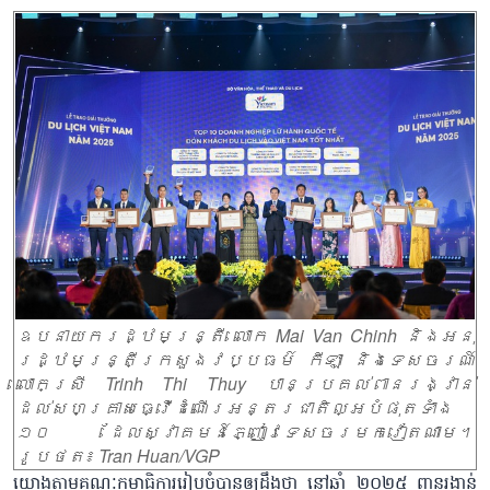
ឧបនាយករដ្ឋមន្ត្រី លោក Mai Van Chinh និងអនុ
រដ្ឋមន្ត្រីក្រសួងវប្បធម៌ កីឡា និងទេសចរណ៍
លោកស្រី Trinh Thi Thuy បានប្រគល់ពានរង្វាន់
ដល់សហគ្រាសធ្វើដំណើរអន្តរជាតិល្អបំផុតទាំង
១០ ដែលស្វាគមន៍ភ្ញៀវទេសចរមកវៀតណាម។
រូបថត៖ Tran Huan/VGP
យោងតាមគណៈកម្មាធិការរៀបចំបានឲ្យដឹងថា នៅឆ្នាំ ២០២៥ ពានរង្វាន់