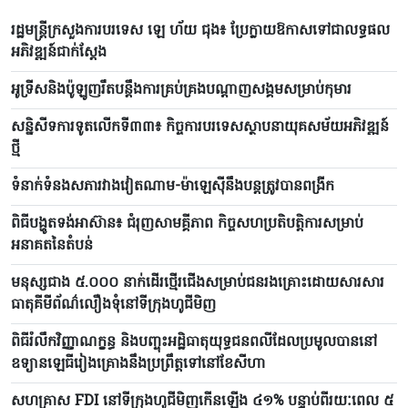
រដ្ឋមន្ត្រីក្រសួងការបរទេស ឡេ ហ័យ ជុង៖ ប្រែក្លាយឱកាសទៅជាលទ្ធផល
អភិវឌ្ឍន៍ជាក់ស្តែង
អូទ្រីសនិងប៉ូឡូញរឹតបន្តឹងការគ្រប់គ្រងបណ្តាញសង្គមសម្រាប់កុមារ
សន្និសីទការទូតលើកទី៣៣៖ កិច្ចការបរទេសស្ថាបនាយុគសម័យអភិវឌ្ឍន៍
ថ្មី
ទំនាក់ទំនងសភារវាងវៀតណាម-ម៉ាឡេស៊ីនឹងបន្តត្រូវបានពង្រីក
ពិធីបង្ហូតទង់អាស៊ាន៖ ជំរុញសាមគ្គីភាព កិច្ចសហប្រតិបត្តិការសម្រាប់
អនាគតនៃតំបន់
មនុស្សជាង ៥.០០០ នាក់ដើរថ្មើរជើងសម្រាប់ជនរងគ្រោះដោយសារសារ
ធាតុគីមីព័ណ៌លឿងទុំនៅទីក្រុងហូជីមិញ
ពិធីរំលឹកវិញ្ញាណក្ខន្ធ និងបញ្ចុះអដ្ឋិធាតុយុទ្ធជនពលីដែលប្រមូលបាននៅ
ឧទ្យានឡេធីរៀងគ្រោងនឹងប្រព្រឹត្តទៅនៅខែសីហា
សហគ្រាស FDI នៅទីក្រុងហូជីមិញកើនឡើង ៤១% បន្ទាប់ពីរយៈពេល ៥