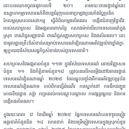
នេះបានឈានចូលរដូវកាលទី ២០។ តាមរយៈពានរង្វាន់ឆ្នាំនេះ
ឧស្សាហកម្មទេសចរណ៍នឹងបន្តជំរុញចលនាប្រឡងប្រណាំងច្នៃប្រឌិត
កែលម្អគុណភាពសេវាកម្ម ធ្វើពិពិធកម្មផលិតផល បង្កើនជំនាញវិជ្ជាជីវៈ
របស់សហគ្រាស និងអង្គភាពពាក់ព័ន្ធ កសាងម៉ាក់យីហោទេសចរណ៍ក្នុង
ស្រុក ពាណិជ្ជសញ្ញាជាតិ ពាណិជ្ជសញ្ញាសហគ្រាស និងផលិតផល។ នេះ
ជាមូលដ្ឋានគ្រឹះដ៏សំខាន់សម្រាប់ទេសចរណ៍វៀតណាមអភិវឌ្ឍយ៉ាងខ្លាំងក្លា
ឲ្យក្លាយជាវិស័យសេដ្ឋកិច្ចសំខាន់របស់ប្រទេសជាតិ។
សហគ្រាសនិងអង្គភាពចំនួន ១១៣ ក្នុងវិស័យទេសចរណ៍ ដោយវិញ្ញាសារ
ចំនួន ១១ និងកិតិ្តនាមចំនួន១៨ ត្រូវបានលើកតម្កើងនៅឯពានរង្វាន់
ទេសចរណ៍វៀតណាមឆ្នាំ ២០២៥ ដែលឆ្លុះបញ្ចាំងពីការអភិវឌ្ឍចម្រុះនៃ
ទេសចរណ៍វៀតណាម ចាប់ពីការធ្វើដំណើរ ការស្នាក់នៅ ការដឹកជញ្ជូន
ភោជនីយដ្ឋាន ស្ប៉ា រហូតដល់ការបណ្តុះបណ្តាល ការផ្សព្វផ្សាយ និងការ
បង្កើតផលិតផល។
ក្នុងរយៈពេល ៨ ខែដើមឆ្នាំ ២០២៥ ផ្នែកទេសចរណ៍បានទទួលភ្ញៀវ
អន្តរជាតិចំនួនជិត ១៤ លាននាក់ និងបម្រើភ្ញៀវទេសចរក្នុងស្រុកចំនួន