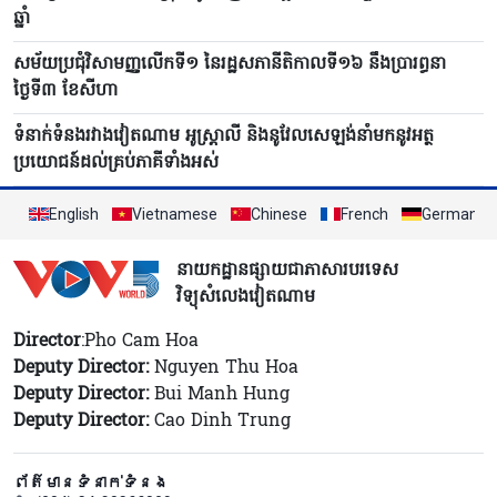
ឆ្នាំ
សម័យប្រជុំវិសាមញ្ញលើកទី១ នៃរដ្ឋសភានីតិកាលទី១៦ នឹងប្រារព្ធនា
ថ្ងៃទី៣ ខែសីហា
ទំនាក់ទំនងរវាងវៀតណាម អូស្ត្រាលី និងនូវែលសេឡង់នាំមកនូវអត្ថ
ប្រយោជន៍ដល់គ្រប់ភាគីទាំងអស់
English
Vietnamese
Chinese
French
German
នាយកដ្ឋានផ្សាយជាភាសារបរទេស
វិទ្យុសំលេងវៀតណាម
Director
:Pho Cam Hoa
Deputy Director:
Nguyen Thu Hoa
Deputy Director:
Bui Manh Hung
Deputy Director:
Cao Dinh Trung
ព័ត៌មានទំនាក់ទំនង