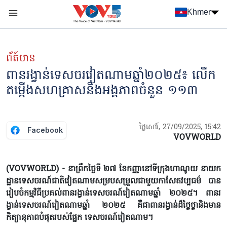
Nhảy đến nội dung
Khmer
Menu trang chủ tiếng Khmer
menu phụ tiếng Khmer
ព័ត៍មាន
ពានរង្វាន់ទេសចរវៀតណាមឆ្នាំ២០២៥៖ លើក​
តម្កើងសហគ្រាសនិងអង្គភាព​ចំនួន ១១៣
ថ្ងៃសៅរ៍, 27/09/2025, 15:42
Facebook
VOVWORLD
(VOVWORLD) - នាព្រឹកថ្ងៃទី ២៧ ខែកញ្ញានៅទីក្រុងហាណូយ នាយក
ដ្ឋានទេសចរណ៍ជាតិវៀតណាមសម្របសម្រួលជាមួយកាសែតវប្បធម៌ បាន
រៀបចំកម្មវិធីប្រគល់ពានរង្វាន់ទេសចរណ៍វៀតណាមឆ្នាំ ២០២៥។ ពានរ
ង្វាន់ទេសចរណ៍វៀតណាមឆ្នាំ ២០២៥ គឺជាពានរង្វាន់ដ៏ថ្លៃថ្លានិងមាន
កិត្យានុភាពបំផុតរបស់ផ្នែក ទេសចរណ៍វៀតណាម។