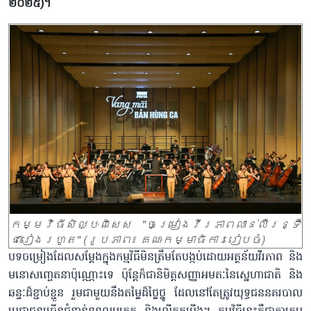
២០២៥)។
កម្មវិធីសិល្បៈពិសេស "ចម្រៀងវីរភាពលាន់លឺរន្ទឺ
ជារៀងរហូត" (រូបភាព៖ គណៈកម្មាធិការរៀបចំ)
បទចម្រៀងដែលសម្តែងក្នុងកម្មវិធីមិនត្រឹមតែបង្កប់ដោយអត្ថន័យវីរភាព និង
មនោសញ្ចេតនាប៉ុណ្ណោះទេ ប៉ុន្តែក៏ជានិមិត្តសញ្ញាអមតៈនៃស្នេហាជាតិ និង
ឆន្ទៈដ៏ខ្ជាប់ខ្ជួន រួមជាមួយនឹងតម្លៃដ៏ថ្លៃថ្នូ ដែលនៅតែត្រូវយុទ្ធជននគរបាល