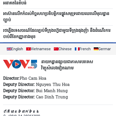
អនាគតនៃតំបន់
អាស៊ានលើកកំពស់កិច្ចសហប្រតិបត្តិការផ្លូវសមុទ្រដោយឈរលើមុលដ្ឋាន
ច្បាប់
រថភ្លើងទេសចរណ៍ដែលភ្ជាប់ទីក្រុងហ៊្វេជាមួយទីក្រុងផុងញ៉ា នឹងដំណើរការ
ចាប់ពីខែកញ្ញាខាងមុខ
English
Vietnamese
Chinese
French
German
នាយកដ្ឋានផ្សាយជាភាសារបរទេស
វិទ្យុសំលេងវៀតណាម
Director
:Pho Cam Hoa
Deputy Director:
Nguyen Thu Hoa
Deputy Director:
Bui Manh Hung
Deputy Director:
Cao Dinh Trung
ព័ត៌មានទំនាក់ទំនង