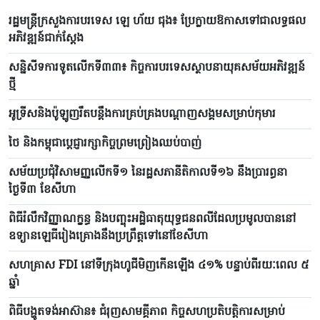
រដ្ឋមន្ត្រីក្រសួងការបរទេស ឡេ ហ័យ ជុង៖ ប្រែក្លាយឱកាសទៅជាលទ្ធផល
អភិវឌ្ឍន៍ជាក់ស្តែង
សន្និសីទការទូតលើកទី៣៣៖ កិច្ចការបរទេសស្ថាបនាយុគសម័យអភិវឌ្ឍន៍
ថ្មី
អូទ្រីសនិងប៉ូឡូញរឹតបន្តឹងការគ្រប់គ្រងបណ្តាញសង្គមសម្រាប់កុមារ
ថៃ និងកម្ពុជាប្តេជ្ញារក្សាកិច្ចព្រមព្រៀងឈប់បាញ់
សម័យប្រជុំវិសាមញ្ញលើកទី១ នៃរដ្ឋសភានីតិកាលទី១៦ នឹងប្រារព្ធនា
ថ្ងៃទី៣ ខែសីហា
ពិធីរំលឹកវិញ្ញាណក្ខន្ធ និងបញ្ចុះអដ្ឋិធាតុយុទ្ធជនពលីដែលប្រមូលបាននៅ
ឧទ្យានឡេធីរៀងគ្រោងនឹងប្រព្រឹត្តទៅនៅខែសីហា
សហគ្រាស FDI នៅទីក្រុងហូជីមិញកើនឡើង ៤១% បន្ទាប់ពីរយៈពេល ៥
ឆ្នាំ
ពិធីបង្ហូតទង់អាស៊ាន៖ ជំរុញសាមគ្គីភាព កិច្ចសហប្រតិបត្តិការសម្រាប់