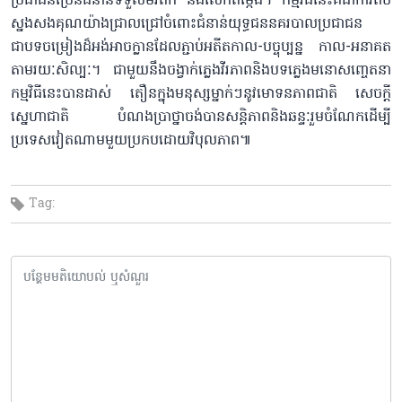
ប្រជាជនច្រើនជំនាន់ទទួលមរតក និងលើកតម្កើង។ កម្មវិធីនេះគឺជាការតប
ស្នងសងគុណយ៉ាងជ្រាលជ្រៅចំពោះជំនាន់យុទ្ធជននគរបាលប្រជាជន
ជាបទចម្រៀងដ៏អង់អាចក្លានដែលភ្ជាប់អតីតកាល-បច្ចុប្បន្ន កាល-អនាគត
តាមរយៈសិល្បៈ។ ជាមួយនឹងចង្វាក់ភ្លេងវីរភាពនិងបទភ្លេងមនោសញ្ចេតនា
កម្មវិធីនេះបានដាស់ តឿនក្នុងមនុស្សម្នាក់ៗនូវមោទនភាពជាតិ សេចក្តី
ស្នេហាជាតិ បំណងប្រាថ្នាចង់បានសន្តិភាពនិងឆន្ទៈរួមចំណែកដើម្បី
ប្រទេសវៀតណាមមួយប្រកបដោយវិបុលភាព៕
Tag: