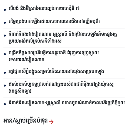
លីបង់ និងអ៊ីស្រាអែលបញ្ចប់ការចរចាជុំទី ៧​
●
តម្លៃប្រេងហក់ឡើងដោយសារភាពតានតឹងនៅមជ្ឈិមបូព៌ា
●
ទំនាក់ទំនងរវាងវៀតណាម អូស្ត្រាលី និងនូវែលសេឡង់នាំមកនូវអត្ថ
●
ប្រយោជន៍ដល់គ្រប់ភាគីទាំងអស់
ពង្រីកកិច្ចសហប្រតិបត្តិការអន្តរជាតិ ជំរុញការផ្សព្វផ្សាយ
●
ទេសចរណ៍វៀតណាម
រដូវផ្ការាសីភ្នំបង្អួតសម្រស់ឆើតឆាយនៅឈូងសមុទ្រហាឡុង
●
ដាស់របរសិប្បកម្មជ្រលក់ពណ៌ធ្លះរបស់ជនជាតិម៉ុងនៅក្នុងឃុំតាសួ
●
(ខេត្តសឺនឡា)
ទំនាក់ទំនងវៀតណាម-អូស្ត្រាលី ឈាន​ចូលដំណាក់កាលអភិវឌ្ឍន៍ថ្មីមួយ
●
អាន/ស្តាប់ច្រើនបំផុត