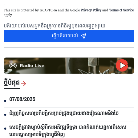
This site is protected by reCAPTCHA and the Google
Privacy Policy
and
Terms of Service
apply.
មតិយោបល់របស់អ្នកនឹងត្រូវបានពិនិត្យមុនពេលផ្សព្វផ្សាយ
ផ្ញើមតិយោបល់
ថ្មីបំផុត
07/08/2026
●
ជំរុញកិច្ចសហប្រតិបត្តិការគ្រប់ជ្រុងជ្រោយរវាងវៀតណាមនិងថៃ
●
សេចក្តីព្រាងច្បាប់ស្តីពីការអភិវឌ្ឍទីក្រុង បាន​កំណត់យន្តការពិសេស
●
លេចធ្លោសម្រាប់ទីក្រុងហូជីមិញ