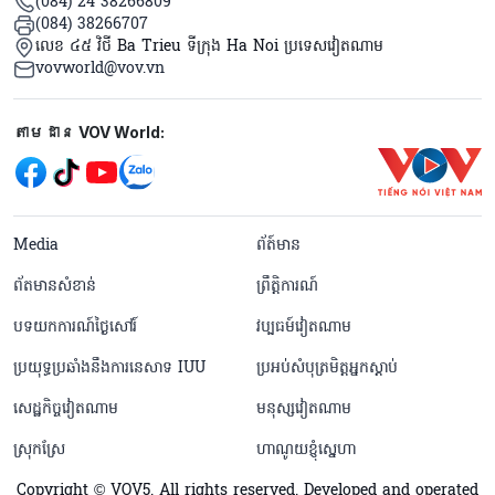
(084) 24 38266809
(084) 38266707
លេខ ៤៥ វិថី Ba Trieu ទីក្រុង Ha Noi ប្រទេសវៀតណាម
vovworld@vov.vn
Mạng xã hội
តាមដាន VOV World:
menu footer tiếng Khmer
Media
ព័ត៍មាន
ព័តមានសំខាន់
ព្រឹត្តិការណ៍
បទយកការណ៍ថ្ងៃសៅរ៍
វប្បធម៍វៀតណាម
ប្រយុទ្ធប្រឆាំងនឹងការនេសាទ IUU
ប្រអប់សំបុត្រមិត្តអ្នកស្តាប់
សេដ្ឋកិច្ចវៀតណាម
មនុស្សវៀតណាម
ស្រុកស្រែ
ហាណូយខ្ញុំស្នេហា
Copyright © VOV5. All rights reserved. Developed and operated