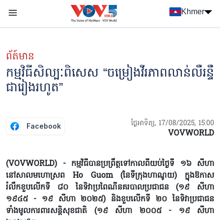
Nhảy đến nội dung
Khmer
Menu trang chủ tiếng Khmer
menu phụ tiếng Khmer
ព័ត៍មាន
កម្មវិធីសិល្បៈពិសេស “ចម្រៀងវីរភាពលាន់លឺរន្ទឺ
ជារៀងរហូត”
ថ្ងៃអាទិត្យ, 17/08/2025, 15:00
Facebook
VOVWORLD
(VOVWORLD) - កម្មវិធីបានប្រព្រឹត្តទៅកាលពីយប់ថ្ងៃទី ១៦ សីហា
នៅសាលមហោស្រព Ho Guom (នៃទីក្រុងហាណូយ) ក្នុងឱកាស
រំលឹកខួបលើកទី ៨០ នៃទិវាប្រពៃណីនគរបាលប្រជាជន (១៩ សីហា
១៩៤៥ - ១៩ សីហា ២០២៥) និងខួបលើកទី ២០ នៃទិវាប្រជាជន
ទាំងមូលការពារសន្តិសុខជាតិ (១៩ សីហា ២០០៥ - ១៩ សីហា