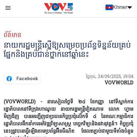
Nhảy đến nội dung
Khmer
Menu trang chủ tiếng Khmer
menu phụ tiếng Khmer
ព័ត៍មាន
នាយក​រដ្ឋមន្ត្រី​ស្នើ​ឱ្យ​សម្រេចប្រព័ន្ធ​ទិន្នន័យគ្រប់​
ផ្នែក​និង​គ្រប់​ជាន់​ថ្នាក់​នៅ​ឆ្នាំ​នេះ​
ថ្ងៃពុធ, 24/09/2025, 19:04
Facebook
VOVWORLD
(VOVWORLD) - នារសៀលថ្ងៃទី ២៤ ខែកញ្ញា នៅទីស្នាក់ការ
រដ្ឋាភិបាលនៅទីក្រុងហាណូយ នាយករដ្ឋមន្ត្រីវៀតណាម លោក ហ្វាម
មិញជីញ បានអញ្ជើញជាប្រធានកិច្ចប្រជុំលើកទី ៤ នៃគណៈកម្មាធិការ
រដ្ឋាភិបាលដឹកនាំការអភិវឌ្ឍវិទ្យាសាស្ត្រ បច្ចេកវិទ្យានិងនវានុវត្តន៍។ កិច្ចប្រជុំ
នេះត្រូវបានធ្វើឡើងតាមប្រព័ន្ធអ៊ីនធឺណិត ដែលតភ្ជាប់ជាមួយទីតាំងចំនួន