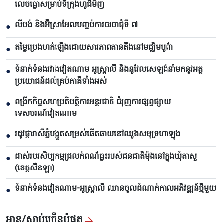
លេចធ្លោសម្រាប់ទីក្រុងហូជីមិញ
លីបង់ និងអ៊ីស្រាអែលបញ្ចប់ការចរចាជុំទី ៧​
●
តម្លៃប្រេងហក់ឡើងដោយសារភាពតានតឹងនៅមជ្ឈិមបូព៌ា
●
ទំនាក់ទំនងរវាងវៀតណាម អូស្ត្រាលី និងនូវែលសេឡង់នាំមកនូវអត្ថ
●
ប្រយោជន៍ដល់គ្រប់ភាគីទាំងអស់
ពង្រីកកិច្ចសហប្រតិបត្តិការអន្តរជាតិ ជំរុញការផ្សព្វផ្សាយ
●
ទេសចរណ៍វៀតណាម
រដូវផ្ការាសីភ្នំបង្អួតសម្រស់ឆើតឆាយនៅឈូងសមុទ្រហាឡុង
●
ដាស់របរសិប្បកម្មជ្រលក់ពណ៌ធ្លះរបស់ជនជាតិម៉ុងនៅក្នុងឃុំតាសួ
●
(ខេត្តសឺនឡា)
ទំនាក់ទំនងវៀតណាម-អូស្ត្រាលី ឈាន​ចូលដំណាក់កាលអភិវឌ្ឍន៍ថ្មីមួយ
●
អាន/ស្តាប់ច្រើនបំផុត