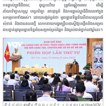
ការផ្លាស់ប្តូរឌីជីថល; ដូច្នេះហើយ ត្រូវតែឆ្លៀតពេល ដើម្បី
នាំយកវិទ្យាសាស្ត្រ បច្ចេកវិទ្យា នវានុវត្តន៍ និងការផ្លាស់ប្តូរឌីជីថលទៅក្នុង
សកម្មភាពទាំងអស់។ ដោយសង្កត់ធ្ងន់ថា មូលដ្ឋានទិន្នន័យគឺជាធាតុចូលដ៏
សំខាន់ និងជាធនធានថ្មី លោកនាយករដ្ឋមន្ត្រីបានស្នើឱ្យបង្កើតនិងសម្រេច
ជាបន្ទាន់នូវមូលដ្ឋានទិន្នន័យសម្រាប់គ្រប់ផ្នែក និងគ្រប់ជាន់ថ្នាក់នៅឆ្នាំនេះ។
ទិដ្ឋភាពទូទៅនៃកិច្ចប្រជុំ។ រូបថត៖ Lai Hoa/VOV