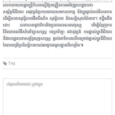
លោកនាយករដ្ឋមន្ត្រីក៏បានស្នើឱ្យពន្លឿនការអភិវឌ្ឍហេដ្ឋារចនា
សម្ព័ន្ធឌីជីថល អនុវត្តន៍ប្រកបដោយសមកាលកម្ម និងប្តូរផ្តាច់រាល់វិធានការ
ដើម្បីធានាសុវត្ថិភាពអ៊ីនធឺណិត សុវត្ថិភាព និងសន្តិសុខព័ត៌មាន។ ទន្ទឹមនឹង
នោះ ធានាបាននូវថវិកានិងប្រភពធនធានមនុស្ស ដើម្បីជំរុញការ
វិនិយោគលើវិស័យវិទ្យាសាស្ត្រ បច្ចេកវិទ្យា នវានុវត្តន៍ ការផ្លាស់ប្តូរឌីជីថល
និងហេដ្ឋារចនាសម្ព័ន្ធយុទ្ធសាស្ត្រ ផ្តល់អាទិភាពលើគម្រោងផ្លាស់ប្តូរឌីជីថល
ដែលបម្រើប្រតិបត្តិការរបស់អាជ្ញាធរមូលដ្ឋានពីរកម្រិត៕
Tag: