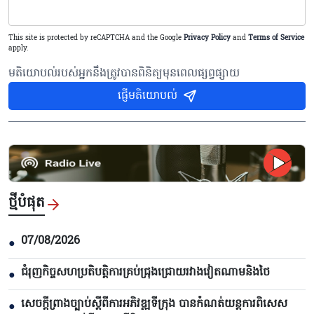
This site is protected by reCAPTCHA and the Google
Privacy Policy
and
Terms of Service
apply.
មតិយោបល់របស់អ្នកនឹងត្រូវបានពិនិត្យមុនពេលផ្សព្វផ្សាយ
ផ្ញើមតិយោបល់
ថ្មីបំផុត
07/08/2026
●
ជំរុញកិច្ចសហប្រតិបត្តិការគ្រប់ជ្រុងជ្រោយរវាងវៀតណាមនិងថៃ
●
សេចក្តីព្រាងច្បាប់ស្តីពីការអភិវឌ្ឍទីក្រុង បាន​កំណត់យន្តការពិសេស
●