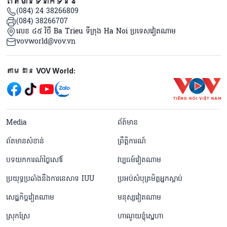
ព័ត៌មានទំនាក់ទំនង
(084) 24 38266809
(084) 38266707
លេខ ៤៥ វិថី Ba Trieu ទីក្រុង Ha Noi ប្រទេសវៀតណាម
vovworld@vov.vn
Mạng xã hội
តាមដាន VOV World:
menu footer tiếng Khmer
Media
ព័ត៍មាន
ព័តមានសំខាន់
ព្រឹត្តិការណ៍
បទយកការណ៍ថ្ងៃសៅរ៍
វប្បធម៍វៀតណាម
ប្រយុទ្ធប្រឆាំងនឹងការនេសាទ IUU
ប្រអប់សំបុត្រមិត្តអ្នកស្តាប់
សេដ្ឋកិច្ចវៀតណាម
មនុស្សវៀតណាម
ស្រុកស្រែ
ហាណូយខ្ញុំស្នេហា