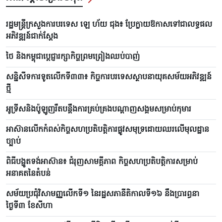
រដ្ឋមន្ត្រីក្រសួងការបរទេស ឡេ ហ័យ ជុង៖ ប្រែក្លាយឱកាសទៅជាលទ្ធផល
អភិវឌ្ឍន៍ជាក់ស្តែង
ថៃ និងកម្ពុជាប្តេជ្ញារក្សាកិច្ចព្រមព្រៀងឈប់បាញ់
សន្និសីទការទូតលើកទី៣៣៖ កិច្ចការបរទេសស្ថាបនាយុគសម័យអភិវឌ្ឍន៍
ថ្មី
អូទ្រីសនិងប៉ូឡូញរឹតបន្តឹងការគ្រប់គ្រងបណ្តាញសង្គមសម្រាប់កុមារ
អាស៊ានលើកកំពស់កិច្ចសហប្រតិបត្តិការផ្លូវសមុទ្រដោយឈរលើមុលដ្ឋាន
ច្បាប់
ពិធីបង្ហូតទង់អាស៊ាន៖ ជំរុញសាមគ្គីភាព កិច្ចសហប្រតិបត្តិការសម្រាប់
អនាគតនៃតំបន់
សម័យប្រជុំវិសាមញ្ញលើកទី១ នៃរដ្ឋសភានីតិកាលទី១៦ នឹងប្រារព្ធនា
ថ្ងៃទី៣ ខែសីហា