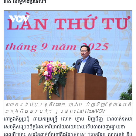
៣៤ នៅទូទាំងប្រទេស។
នាយករដ្ឋមន្ត្រី លោក ហ្វាម មិញជីញ ថ្លែងមតិ
ក្នុងកិច្ចប្រជុំ។ រូបថត៖ Lai Hoa/VOV
នៅក្នុងកិច្ចប្រជុំ នាយករដ្ឋមន្ត្រី លោក ហ្វាម មិញជីញ បានចាត់ទុកថា
សេចក្តីសម្រេចចិត្តដែលការិយាល័យនយោបាយទើបបានចេញផ្សាយនា
ពេលថ្មីៗនេះ សុទ្ធតែពាក់ព័ន្ធទៅនឹងវិទ្យាសាស្ត្រ បច្ចេកវិទ្យា នវានុវត្តន៍ និង