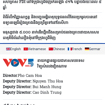
សហគ្រាស FDI នៅទីក្រុងហូជីមិញកើនឡើង ៤១% បន្ទាប់ពីរយៈពេល ៥
ឆ្នាំ
ពិធីរំលឹកវិញ្ញាណក្ខន្ធ និងបញ្ចុះអដ្ឋិធាតុយុទ្ធជនពលីដែលប្រមូលបាននៅ
ឧទ្យានឡេធីរៀងគ្រោងនឹងប្រព្រឹត្តទៅនៅខែសីហា
មនុស្សជាង ៥.០០០ នាក់ដើរថ្មើរជើងសម្រាប់ជនរងគ្រោះដោយសារសារ
ធាតុគីមីព័ណ៌លឿងទុំនៅទីក្រុងហូជីមិញ
English
Vietnamese
Chinese
French
German
នាយកដ្ឋានផ្សាយជាភាសារបរទេស
វិទ្យុសំលេងវៀតណាម
Director
:Pho Cam Hoa
Deputy Director:
Nguyen Thu Hoa
Deputy Director:
Bui Manh Hung
Deputy Director:
Cao Dinh Trung