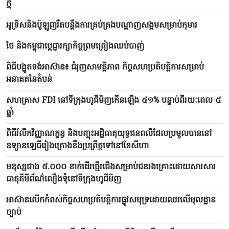
ថ្មី
អូទ្រីសនិងប៉ូឡូញរឹតបន្តឹងការគ្រប់គ្រងបណ្តាញសង្គមសម្រាប់កុមារ
ថៃ និងកម្ពុជាប្តេជ្ញារក្សាកិច្ចព្រមព្រៀងឈប់បាញ់
ពិធីបង្ហូតទង់អាស៊ាន៖ ជំរុញសាមគ្គីភាព កិច្ចសហប្រតិបត្តិការសម្រាប់
អនាគតនៃតំបន់
សហគ្រាស FDI នៅទីក្រុងហូជីមិញកើនឡើង ៤១% បន្ទាប់ពីរយៈពេល ៥
ឆ្នាំ
ពិធីរំលឹកវិញ្ញាណក្ខន្ធ និងបញ្ចុះអដ្ឋិធាតុយុទ្ធជនពលីដែលប្រមូលបាននៅ
ឧទ្យានឡេធីរៀងគ្រោងនឹងប្រព្រឹត្តទៅនៅខែសីហា
មនុស្សជាង ៥.០០០ នាក់ដើរថ្មើរជើងសម្រាប់ជនរងគ្រោះដោយសារសារ
ធាតុគីមីព័ណ៌លឿងទុំនៅទីក្រុងហូជីមិញ
អាស៊ានលើកកំពស់កិច្ចសហប្រតិបត្តិការផ្លូវសមុទ្រដោយឈរលើមុលដ្ឋាន
ច្បាប់