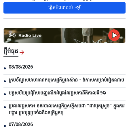
ផ្ញើមតិយោបល់
ថ្មីបំផុត
08/08/2026
●
ក្របខ័ណ្ឌសមាហរណកម្មសេដ្ឋកិច្ចអាស៊ាន - ឱកាសសម្រាប់វៀតណាម
●
បន្តសម័យប្រជុំវិសាមញ្ញលើកដំបូងនៃរដ្ឋសភានីតិកាលទី១៦
●
ប្រធានរដ្ឋសភា៖ នគរបាលសេដ្ឋកិច្ចសក្តិសមជា “ដាវមុតស្រួច” ក្នុងការ
●
បង្ការ ប្រយុទ្ធប្រឆាំងនឹងឧក្រិដ្ឋកម្ម
07/08/2026
●