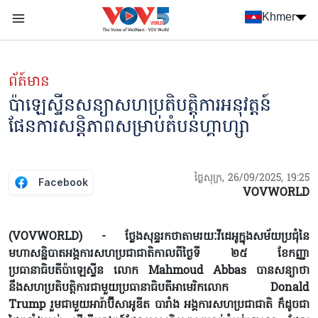
Nhảy đến nội dung
Khmer
Menu trang chủ tiếng Khmer
menu phụ tiếng Khmer
ព័ត៍មាន
ប៉ាឡេស្ទីនសន្យាសហប្រតិបត្តិការអនុវត្តន៍
ផែនការសន្តិភាពសម្រាប់តំបន់ហ្គាហ្សា
ថ្ងៃសុក្រ, 26/09/2025, 19:25
Facebook
VOVWORLD
(VOVWORLD) - ថ្លែងសុន្ទរកថាតាមរយៈវីដេអូក្នុងសម័យប្រជុំនៃ
មហាសន្និបាតអង្គការសហប្រជាជាតិកាលពីថ្ងៃទី ២៥ ខែកញ្ញា
ប្រធានាធិបតីប៉ាឡេស្ទីន លោក Mahmoud Abbas បានសន្យាថា
នឹងសហប្រតិបត្តិការជាមួយប្រធានាធិបតីអាមេរិកលោក Donald
Trump រួមជាមួយអារ៉ាប៊ីសាអូឌីត បារាំង អង្គការសហប្រជាជាតិ ក៏ដូចជា