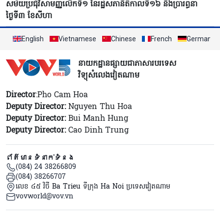
សម័យប្រជុំវិសាមញ្ញលើកទី១ នៃរដ្ឋសភានីតិកាលទី១៦ នឹងប្រារព្ធនា
ថ្ងៃទី៣ ខែសីហា
English
Vietnamese
Chinese
French
German
នាយកដ្ឋានផ្សាយជាភាសារបរទេស
វិទ្យុសំលេងវៀតណាម
Director
:Pho Cam Hoa
Deputy Director:
Nguyen Thu Hoa
Deputy Director:
Bui Manh Hung
Deputy Director:
Cao Dinh Trung
ព័ត៌មានទំនាក់ទំនង
(084) 24 38266809
(084) 38266707
លេខ ៤៥ វិថី Ba Trieu ទីក្រុង Ha Noi ប្រទេសវៀតណាម
vovworld@vov.vn