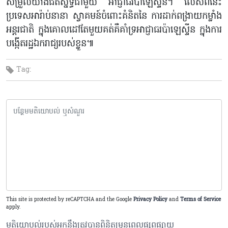
សម្រួលយ៉ាងជិតស្និទ្ធជាមួយ អាជ្ញាធរប៉ាឡេស្ទីន។ លើសពីនេះ
ប្រទេសអារ៉ាប់នានា ស្វាគមន៍ចំពោះគំនិតនៃ ការដាក់ពង្រាយកម្លាំង
អន្តរជាតិ ក្នុងគោលដៅតែមួយគត់គឺគាំទ្រអាជ្ញាធរប៉ាឡេស្ទីន ក្នុងការ
បង្កើតរដ្ឋឯករាជ្យរបស់ខ្លួន៕
Tag:
This site is protected by reCAPTCHA and the Google
Privacy Policy
and
Terms of Service
apply.
មតិយោបល់របស់អ្នកនឹងត្រូវបានពិនិត្យមុនពេលផ្សព្វផ្សាយ