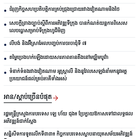
ជំរុញកិច្ចសហប្រតិបត្តិការគ្រប់ជ្រុងជ្រោយរវាងវៀតណាមនិងថៃ
●
សេចក្តីព្រាងច្បាប់ស្តីពីការអភិវឌ្ឍទីក្រុង បាន​កំណត់យន្តការពិសេស
●
លេចធ្លោសម្រាប់ទីក្រុងហូជីមិញ
លីបង់ និងអ៊ីស្រាអែលបញ្ចប់ការចរចាជុំទី ៧​
●
តម្លៃប្រេងហក់ឡើងដោយសារភាពតានតឹងនៅមជ្ឈិមបូព៌ា
●
ទំនាក់ទំនងរវាងវៀតណាម អូស្ត្រាលី និងនូវែលសេឡង់នាំមកនូវអត្ថ
●
ប្រយោជន៍ដល់គ្រប់ភាគីទាំងអស់
អាន/ស្តាប់ច្រើនបំផុត
រដ្ឋមន្ត្រីក្រសួងការបរទេស ឡេ ហ័យ ជុង៖ ប្រែក្លាយឱកាសទៅជាលទ្ធផល
អភិវឌ្ឍន៍ជាក់ស្តែង
សន្និសីទការទូតលើកទី៣៣៖ កិច្ចការបរទេសស្ថាបនាយុគសម័យអភិវឌ្ឍន៍