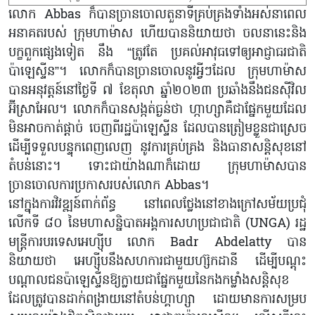
លោក Abbas ក៏បានច្រានចោលតួនាទីគ្រប់គ្រងទាំងអស់នាពេល
អនាគតរបស់ ក្រុមហាម៉ាស ហើយបាននិយាយថា ចលនានេះនិង
បក្ខពួកផ្សេងទៀត នឹង “ត្រូវតែ ប្រគល់អាវុធទៅឲ្យអាជ្ញាធរជាតិ
ប៉ាឡេស្ទីន”។ លោកក៏បានច្រានចោលនូវអ្វីៗដែល ក្រុមហាម៉ាស
បានអនុវត្តន៍នៅថ្ងៃទី ៧ ខែតុលា ឆ្នាំ២០២៣ ប្រឆាំងនឹងជនស៊ីវិល
អ៊ីស្រាអែល។ លោកក៏បានសង្កត់ធ្ងន់ថា ហ្កាហ្សាគឺជាផ្នែកមួយដែល
មិនអាចកាត់ផ្ដាច់ ចេញពីរដ្ឋប៉ាឡេស្ទីន ដែលបានត្រៀមខ្លួនជាស្រេច
ដើម្បីទទួលបន្ទុកពេញលេញ នូវការគ្រប់គ្រង និងធានាសន្តិសុខនៅ
តំបន់នោះ។ ទោះជាយ៉ាងណាក៏ដោយ ក្រុមហាម៉ាសបាន
ច្រានចោលការប្រកាសរបស់លោក Abbas។
នៅក្នុងការវិវឌ្ឍន៍ពាក់ព័ន្ធ នៅពេលថ្លែងនៅខាងក្រៅសម័យប្រជុំ
លើកទី ៨០ នៃមហាសន្និបាតអង្គការសហប្រជាជាតិ (UNGA) រដ្ឋ
មន្ត្រីការបរទេសអេហ្ស៊ីប លោក Badr Abdelatty បាន
និយាយថា អេហ្ស៊ីបនឹងសហការជាមួយហ្ស៊កដានី ដើម្បីបណ្តុះ
បណ្តាលជនប៉ាឡេស្ទីនឱ្យក្លាយជាផ្នែកមួយនៃកងកម្លាំងសន្តិសុខ
ដែលត្រូវបានដាក់ពង្រាយនៅតំបន់ហ្គាហ្សា ដោយមានការសម្រប