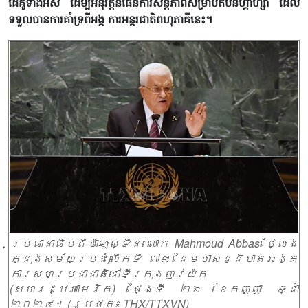
ដៃគូទាំងអស់ ដើម្បីអនុវត្តន៍ផែនការសន្តិភាពសម្រាប់តំបន់ហ្គាហ្សា ដែល
ទទួលបានការគាំទ្រពីអង្គ ការអន្តរជាតិពហុភាគីនេះ។
ប្រធានាធិបតីប៉ាឡេស្ទីន លោក Mahmoud Abbas ថ្លែង
ក្នុងសម័យប្រជុំលើកទី ៧៩ នៃមហាសន្និបាតអង្គ
ការសហប្រជាជាតិនៅទីក្រុងញូវយ៉ក
(សហរដ្ឋអាមេរិក) ថ្ងៃទី ២៦ ខែកញ្ញា ឆ្នាំ
២០២៤។ (រូបថត៖ THX/TTXVN)