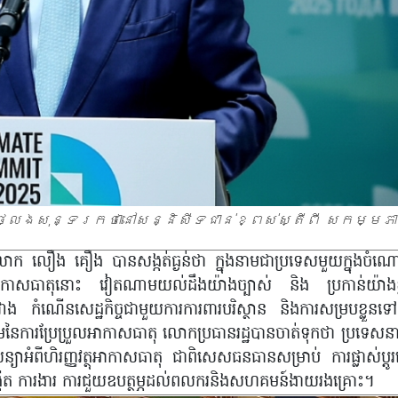
លែងសុន្ទរកថានៅសន្និសីទជាន់ខ្ពស់ស្តីពី សកម្មភ
មលោក លឿង គឿង បានសង្កត់ធ្ងន់ថា ក្នុងនាមជាប្រទេសមួយក្នុងចំ
អាកាសធាតុនោះ វៀតណាមយល់ដឹងយ៉ាងច្បាស់ និង ប្រកាន់យ៉ាងខ្ជាប
 កំណើនសេដ្ឋកិច្ចជាមួយការការពារបរិស្ថាន និងការសម្របខ្លួនទៅន
រឈមនៃការប្រែប្រួលអាកាសធាតុ លោកប្រធានរដ្ឋបានចាត់ទុកថា ប្រទេសនា
្យាអំពីហិរញ្ញវត្ថុអាកាសធាតុ ជាពិសេសធនធានសម្រាប់ ការផ្លាស់ប្តូរ
បង្កើត ការងារ ការជួយឧបត្ថម្ភដល់ពលករនិងសហគមន៍ងាយរងគ្រោះ។