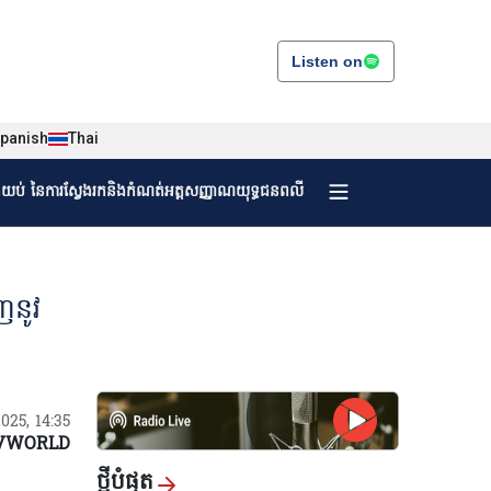
Listen on
panish
Thai
ងយប់ នៃការស្វែងរកនិងកំណត់អត្តសញ្ញាណយុទ្ធជនពលី
ញនូវ
/2025, 14:35
VWORLD
ថ្មីបំផុត