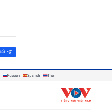
បល់
Russian
Spanish
Thai