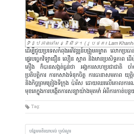
ទិដ្ឋភាពនៅសន្និសីទ។ (រូបថត៖ Lam Khanh
ដើម្បីជួយប្រទេសកំពុងអភិវឌ្ឍន៍បង្រួមគម្លាត លោកប្រធានរ
ផ្ទេរបច្ចេកវិទ្យាជឿន លឿន ស្អាត និងមានប្រសិទ្ធភាព ដើម
គឿង ក៏បានសង្កត់ធ្ងន់ថា អង្គការសហប្រជាជាតិ ចាំបាច់
ប្រតិបត្តិការ ការកសាងទំនុកចិត្ត ការធានាសមភាព យុត្
និងកិច្ចព្រមព្រៀងទីក្រុង ប៉ារីស ដោយឈរលើគោលការណ៍នៃកា
មុខគេក្នុងការបង្កើតការសន្យាយ៉ាងមុតមាំ អំពីការកាត់បន្ថយ
Tag: