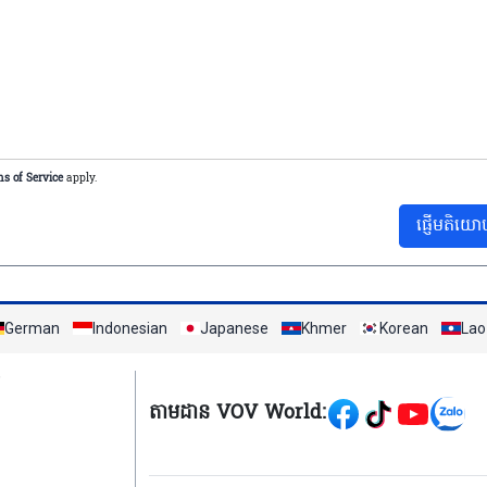
s of Service
apply.
ផ្ញើមតិយោ
German
Indonesian
Japanese
Khmer
Korean
Lao
Mạng xã hội
តាមដាន VOV World: