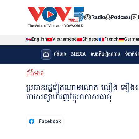
Nhảy đến nội dung
Đa phương t
Radio
Podcast
English
Vietnamese
Chinese
French
Germa
Menu trang chủ tiếng Khme
ព័ត៌មាន​
MEDIA
សេដ្ឋកិច្ចវៀតណាម
ទំនាក់ទ
menu phụ tiếng Khmer
ព័ត៍មាន
ប្រធានរដ្ឋវៀតណាមលោក លឿង គឿង៖ បណ្
ការសន្យាហិរញ្ញវត្ថុអាកាសធាតុ
Facebook