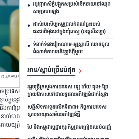
រដូវផ្ការាសីភ្នំបង្អួតសម្រស់ឆើតឆាយនៅឈូង
●
សមុទ្រហាឡុង
ដាស់របរសិប្បកម្មជ្រលក់ពណ៌ធ្លះរបស់
●
ជនជាតិម៉ុងនៅក្នុងឃុំតាសួ (ខេត្តសឺនឡា)
ទំនាក់ទំនងវៀតណាម-អូស្ត្រាលី ឈាន​ចូល
●
ដំណាក់កាលអភិវឌ្ឍន៍ថ្មីមួយ
អាន/ស្តាប់ច្រើនបំផុត
ាពអាកាស
រដ្ឋមន្ត្រីក្រសួងការបរទេស ឡេ ហ័យ ជុង៖ ប្រែ
ណោមប្រទេស
ក្លាយឱកាសទៅជាលទ្ធផលអភិវឌ្ឍន៍ជាក់ស្តែង
់ខ្ជួននូវ
សន្និសីទការទូតលើកទី៣៣៖ កិច្ចការបរទេស
ឹងការប្រែ
ស្ថាបនាយុគសម័យអភិវឌ្ឍន៍ថ្មី
នាចាំបាច់
ដោយយុត្តិ
ថៃ និងកម្ពុជាប្តេជ្ញារក្សាកិច្ចព្រមព្រៀងឈប់បាញ់