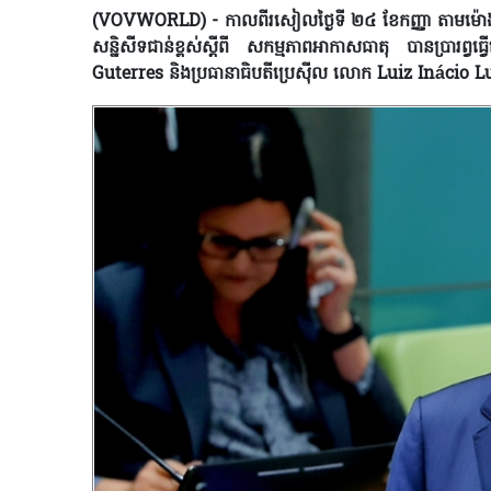
(VOVWORLD) - កាលពីរសៀលថ្ងៃទី ២៤ ខែកញ្ញា តាមម៉ោងក្នុ
សន្និសីទជាន់ខ្ពស់ស្តីពី សកម្មភាពអាកាសធាតុ បានប្រា
Guterres និងប្រធានាធិបតីប្រេស៊ីល លោក Luiz Inácio L