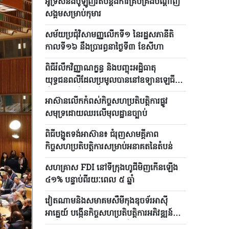
អូទ្រីសនិងប៉ូឡូញរឹតបន្តឹងការគ្រប់គ្រងបណ្តាញ
សង្គមសម្រាប់កុមារ
សម័យប្រជុំវិសាមញ្ញលើកទី១ នៃរដ្ឋសភានីតិ
កាលទី១៦ នឹងប្រារព្ធនាថ្ងៃទី៣ ខែសីហា
ពិធីរំលឹកវិញ្ញាណក្ខន្ធ និងបញ្ចុះអដ្ឋិធាតុ
យុទ្ធជនពលីដែលប្រមូលបាននៅឧទ្យានឡេធី
រៀងគ្រោងនឹងប្រព្រឹត្តទៅនៅខែសីហា
អាស៊ានលើកកំពស់កិច្ចសហប្រតិបត្តិការផ្លូវ
សមុទ្រដោយឈរលើមុលដ្ឋានច្បាប់
ពិធីបង្ហូតទង់អាស៊ាន៖ ជំរុញសាមគ្គីភាព
កិច្ចសហប្រតិបត្តិការសម្រាប់អនាគតនៃតំបន់
សហគ្រាស FDI នៅទីក្រុងហូជីមិញកើនឡើង
៤១% បន្ទាប់ពីរយៈពេល ៥ ឆ្នាំ
វៀតណាមនិងសមាគមសឺមីកុងឌុចទ័រអាស៊ី
អាគ្នេយ៍ បង្កើនកិច្ចសហប្រតិបត្តិការអភិវឌ្ឍន៍
ប្រព័ន្ធអេកូឡូស៊ីសឺមីកុងឌុចទ័រ