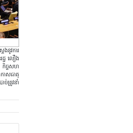
្ដែងនូវការ
ានរដ្ឋ លឿង
ព កិច្ចសហ
អាកាសធាតុ
់ត្រូវនាំ