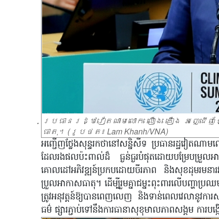
ប្រធានរដ្ឋវៀតណាមលោក លឿង គឿង អញ្ជើញថ្
ធាតុ។ (រូបថត៖ Lam Khanh/VNA)
អញ្ជើញថ្លែងសុន្ទរកថានៅសន្និសីទ ប្រធានរដ្ឋវៀតណា
ដែលរងផលប៉ះពាល់ដ៏ ធ្ងន់ធ្ងរបំផុតដោយបម្រែបម្រួល
គោលដៅអភិវឌ្ឍន៍ប្រកបដោយចីរភាព និងសុខដុមរមនារវាង
ប្រួលអាកាសធាតុ។ ដើម្បីរួមគ្នាជម្នះពុះពារលើបញ្ហាប្
ត្រូវអនុវត្តន៍ឱ្យបានពេញលេញ និងទាន់ពេលវេលានូវការសន
ធម៌ ផ្សារភ្ជាប់ទៅនឹងការធានាសុខុមាលភាពសង្គម ការ