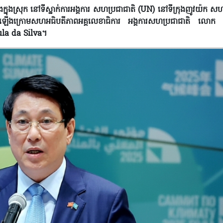
ងស្រុក នៅទីស្នាក់ការអង្គការ សហប្រជាជាតិ (UN) នៅទីក្រុងញូវយ៉ក សហរ
រព្វធ្វើឡើងក្រោមសហអធិបតីភាពអគ្គលេខាធិការ អង្គការសហប្រជាជាតិ លោ
ula da Silva។