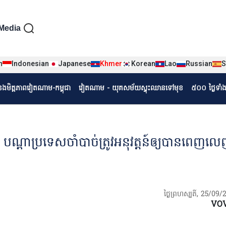
iện tiếng Khmer
Media
n
Indonesian
Japanese
Khmer
Korean
Lao
Russian
S
r
ំនងមិត្តភាពវៀតណាម-កម្ពុជា
វៀតណាម - យុគសម័យស្ទុះឈានទៅមុខ
៥០០ ថ្ងៃទាំ
តាប្រទេសចាំបាច់ត្រូវអនុវត្តន៍ឲ្យបានពេញលេ
ថ្ងៃព្រហស្បតិ៍, 25/09
VO