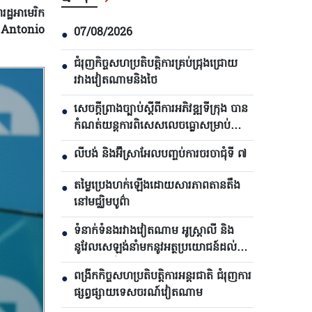
ដ្ឋអាមេរិក
ក Antonio
07/08/2026
●
ជំរុញកិច្ចសហប្រតិបត្តិការគ្រប់ជ្រុងជ្រោយ
●
រវាងវៀតណាមនិងថៃ
សេចក្តីព្រាងច្បាប់ស្តីពីការអភិវឌ្ឍទីក្រុង បាន​
●
កំណត់យន្តការពិសេសលេចធ្លោសម្រាប់
ទីក្រុងហូជីមិញ
លីបង់ និងអ៊ីស្រាអែលបញ្ចប់ការចរចាជុំទី ៧​
●
តម្លៃប្រេងហក់ឡើងដោយសារភាពតានតឹង
●
នៅមជ្ឈិមបូព៌ា
ទំនាក់ទំនងរវាងវៀតណាម អូស្ត្រាលី និង
●
នូវែលសេឡង់នាំមកនូវអត្ថប្រយោជន៍ដល់
គ្រប់ភាគីទាំងអស់
ពង្រីកកិច្ចសហប្រតិបត្តិការអន្តរជាតិ ជំរុញការ
●
ផ្សព្វផ្សាយទេសចរណ៍វៀតណាម