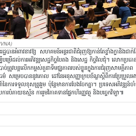
/VNA)
ដ្ឋបានអំពាវនាវឱ្យ សហគមន៍អន្តរជាតិជំរុញឱ្យកាន់តែខ្លាំងក្លានិងជាក់ស
្បីបម្រើដល់ការអភិវឌ្ឍសេដ្ឋកិច្ចបៃតង និងសេដ្ឋ កិច្ចវិលជុំ។ លោកប្រធ
ត្រូវបន្តលើកកម្ពស់តួនាទីមជ្ឈភាពរបស់ខ្លួនក្នុងការជំរុញសាមគ្គីភា
តិធម៌ សម្រេចបាននូវគោល ដៅនៃអនុសញ្ញាក្របខ័ណ្ឌស្តីពីការប្រែប្រួល
រទទួលខុសត្រូវរួម ប៉ុន្តែមានការបែងចែកគ្នា។ ប្រទេសអភិវឌ្ឍន៍ចាំបាច
ការបំភាយឧស្ម័ន ការរួមវិភាគទានផ្នែកហិរញ្ញវត្ថុ និងបច្ចេកវិទ្យា៕