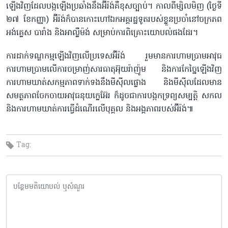
ឡើងវិញដែលបង្កឡើងប្រឆាំងនឹងអ៊ីរ៉ង់គឺខុសច្បាប់។ កាលពីម្សិលមិញ (ថ្ងៃទី
២៧ ខែកញ្ញា) អ៊ីរ៉ង់ក៏បានកោះហៅឯកអគ្គរដ្ឋទូតរបស់ខ្លួនប្រចាំនៅចក្រភព
អង់គ្លេស បារាំង និងអាល្លឺម៉ង់ សម្រាប់ការពិគ្រោះយោបល់ផងដែរ។
ការដាក់ទណ្ឌកម្មឡើងវិញលើប្រទេសអ៊ីរ៉ង់ រួមមានការហាមប្រាមអាវុធ
ការហាមប្រាមលើការចម្រាញ់សារធាតុអ៊ុយរ៉ាញ៉ូម និងការកែច្នៃឡើងវិញ
ការហាមឃាត់សកម្មភាពទាក់ទងនឹងមីស៊ីលផ្លោង និងមីស៊ីលដែលមាន
សមត្ថភាពចែកចាយអាវុធនុយក្លេអ៊ែរ ក៏ដូចជាការបង្កកទ្រព្យសម្បត្តិ សកល
និងការហាមឃាត់ការធ្វើដំណើរលើបុគ្គល និងអង្គភាពរបស់អ៊ីរ៉ង់៕
Tag: