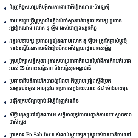
ជំរុញកិច្ចសហប្រតិបត្តិការការពារជាតិវៀតណាម-ម៉ាឡេស៊ី
●
នាយករដ្ឋមន្ត្រីអូស្ត្រាលីទន្ទឹងរង់ចាំស្វាគមន៍អគ្គលេខាបក្ស ប្រធាន
●
រដ្ឋវៀតណាម លោក តូ ឡឹម មកបំពេញទស្សនកិច្ច
អគ្គលេខាបក្ស ប្រធានរដ្ឋវៀតណាមលោក តូ ឡឹម៖ ត្រូវតែផ្លាស់ប្ដូរថ្មី
●
ការងារធ្វើផែនការមេនិងរៀបចំការអភិវឌ្ឍហេដ្ឋារចនាសម្ព័ន្ធ
ក្រុមប្រឹក្សាសន្តិសុខអង្គការសហប្រជាជាតិវាយតម្លៃអំពីការគំរាមកំហែង
●
របស់ IS ចំពោះសន្តិភាព និងសន្តិសុខអន្តរជាតិ
ប្រធានាធិបតីអាមេរិកបាន​ឱ្យដឹងថា កិច្ចព្រមព្រៀងស្តីពីច្រក
●
សមុទ្រហ័រមូស អាចត្រូវបានប្រកាសក្នុងរយៈពេល ៤៨ ម៉ោងខាងមុខ
បង្កើតក្របខ័ណ្ឌច្បាប់ដើម្បីជំរុញកំណើន
●
សិទ្ធិមនុស្សនៅវៀតណាម៖ សក្ខីភាពត្រូវបានបញ្ជាក់តាមរយៈស្ថានភាព
●
ជាក់ស្តែង
ប្រាសាទ Po Sah Inu៖ សំណង់ស្ថាបត្យកម្មគំរូរបស់ជនជាតិចាមនៅ
●