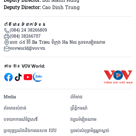
Deputy Director:
Bui Manh Hung
Deputy Director:
Cao Dinh Trung
ព័ត៌មានទំនាក់ទំនង
(084) 24 38266809
(084) 38266707
លេខ ៤៥ វិថី Ba Trieu ទីក្រុង Ha Noi ប្រទេសវៀតណាម
vovworld@vov.vn
Mạng xã hội
តាមដាន VOV World:
menu footer tiếng Khmer
Media
ព័ត៍មាន
ព័តមានសំខាន់
ព្រឹត្តិការណ៍
បទយកការណ៍ថ្ងៃសៅរ៍
វប្បធម៍វៀតណាម
ប្រយុទ្ធប្រឆាំងនឹងការនេសាទ IUU
ប្រអប់សំបុត្រមិត្តអ្នកស្តាប់