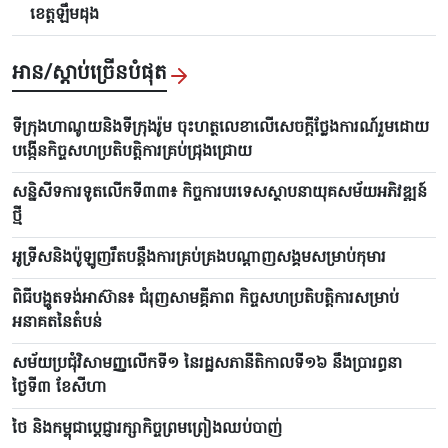
ខេត្តឡឹមដុង
អាន/ស្តាប់ច្រើនបំផុត
ទីក្រុងហាណូយនិងទីក្រុងរ៉ូម ចុះហត្ថលេខាលើសេចក្តីថ្លែងការណ៍រួមដោយ
បង្កើនកិច្ចសហប្រតិបត្តិការគ្រប់ជ្រុងជ្រោយ
សន្និសីទការទូតលើកទី៣៣៖ កិច្ចការបរទេសស្ថាបនាយុគសម័យអភិវឌ្ឍន៍
ថ្មី
អូទ្រីសនិងប៉ូឡូញរឹតបន្តឹងការគ្រប់គ្រងបណ្តាញសង្គមសម្រាប់កុមារ
ពិធីបង្ហូតទង់អាស៊ាន៖ ជំរុញសាមគ្គីភាព កិច្ចសហប្រតិបត្តិការសម្រាប់
អនាគតនៃតំបន់
សម័យប្រជុំវិសាមញ្ញលើកទី១ នៃរដ្ឋសភានីតិកាលទី១៦ នឹងប្រារព្ធនា
ថ្ងៃទី៣ ខែសីហា
ថៃ និងកម្ពុជាប្តេជ្ញារក្សាកិច្ចព្រមព្រៀងឈប់បាញ់