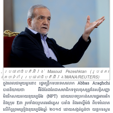
ប្រធានាធិបតីអ៊ីរ៉ង់ Masoud Pezeshkian (រូបថត៖
គេហទំព័រប្រធានាធិបតីអ៊ីរ៉ង់/WANA/REUTERS)
ក្នុងពេលជាមួយគ្នានោះ រដ្ឋមន្ត្រីការបរទេសលោក Abbas Araghchi
បាននិយាយថា អ៊ីរ៉ង់តែងតែជាសមាជិកទទួលខុសត្រូវនៃសន្ធិសញ្ញា
មិនរីកសាយភាយនុយក្លេអ៊ែរ (NPT) ដោយចោទប្រកាន់សហរដ្ឋអាមេរិក
និងក្រុម E៣ រួមទាំងចក្រភពអង់គ្លេស បារាំង និងអាល្លឺម៉ង់ ពីបទរំលោភ
លើកិច្ចព្រមព្រៀងនុយក្លេអ៊ែរឆ្នាំ ២០១៥ ដោយសង្កត់ធ្ងន់ថា យន្តការស្តារ