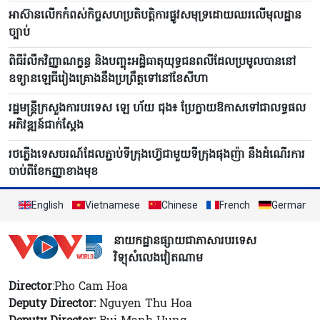
អាស៊ានលើកកំពស់កិច្ចសហប្រតិបត្តិការផ្លូវសមុទ្រដោយឈរលើមុលដ្ឋាន
ច្បាប់
ពិធីរំលឹកវិញ្ញាណក្ខន្ធ និងបញ្ចុះអដ្ឋិធាតុយុទ្ធជនពលីដែលប្រមូលបាននៅ
ឧទ្យានឡេធីរៀងគ្រោងនឹងប្រព្រឹត្តទៅនៅខែសីហា
រដ្ឋមន្ត្រីក្រសួងការបរទេស ឡេ ហ័យ ជុង៖ ប្រែក្លាយឱកាសទៅជាលទ្ធផល
អភិវឌ្ឍន៍ជាក់ស្តែង
រថភ្លើងទេសចរណ៍ដែលភ្ជាប់ទីក្រុងហ៊្វេជាមួយទីក្រុងផុងញ៉ា នឹងដំណើរការ
ចាប់ពីខែកញ្ញាខាងមុខ
English
Vietnamese
Chinese
French
German
នាយកដ្ឋានផ្សាយជាភាសារបរទេស
វិទ្យុសំលេងវៀតណាម
Director
:Pho Cam Hoa
Deputy Director:
Nguyen Thu Hoa