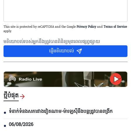
This site is protected by reCAPTCHA and the Google
Privacy Policy
and
Terms of Service
apply.
មតិយោបល់របស់អ្នកនឹងត្រូវបានពិនិត្យមុនពេលផ្សព្វផ្សាយ
ផ្ញើមតិយោបល់
ថ្មីបំផុត
ទំនាក់ទំនងសភារវាងវៀតណាម-ម៉ាឡេស៊ីនឹងបន្តត្រូវបានពង្រីក
●
06/08/2026
●