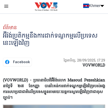
Nhảy đến nội dung
Khmer
Menu trang chủ tiếng Khmer
menu phụ tiếng Khmer
ព័ត៍មាន
អ៊ីរ៉ង់ប្រតិកម្មនឹងការដាក់ទណ្ឌកម្មលើប្រទេស
នេះឡើងវិញ
ថ្ងៃអាទិត្យ, 28/09/2025, 17:29
Facebook
VOVWORLD
(VOVWORLD) - ប្រធានាធិបតីអ៊ីរ៉ង់លោក Masoud Pezeshkian
នាថ្ងៃទី ២៧ ខែកញ្ញា បានរិះគន់ការដាក់ទណ្ឌកម្មឡើងវិញរបស់អង្គ
ការសហប្រជាជាតិលើប្រទេសខ្លួនតាមរយៈយន្តការស្តារឡើងវិញថាជាខុស
ច្បាប់។