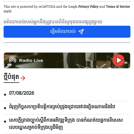
This site is protected by reCAPTCHA and the Google
Privacy Policy
and
Terms of Service
apply.
មតិយោបល់របស់អ្នកនឹងត្រូវបានពិនិត្យមុនពេលផ្សព្វផ្សាយ
ផ្ញើមតិយោបល់
ថ្មីបំផុត
07/08/2026
●
ជំរុញកិច្ចសហប្រតិបត្តិការគ្រប់ជ្រុងជ្រោយរវាងវៀតណាមនិងថៃ
●
សេចក្តីព្រាងច្បាប់ស្តីពីការអភិវឌ្ឍទីក្រុង បាន​កំណត់យន្តការពិសេស
●
លេចធ្លោសម្រាប់ទីក្រុងហូជីមិញ