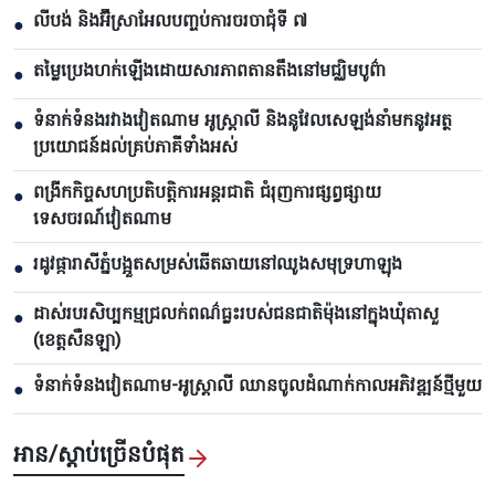
លីបង់ និងអ៊ីស្រាអែលបញ្ចប់ការចរចាជុំទី ៧​
●
តម្លៃប្រេងហក់ឡើងដោយសារភាពតានតឹងនៅមជ្ឈិមបូព៌ា
●
ទំនាក់ទំនងរវាងវៀតណាម អូស្ត្រាលី និងនូវែលសេឡង់នាំមកនូវអត្ថ
●
ប្រយោជន៍ដល់គ្រប់ភាគីទាំងអស់
ពង្រីកកិច្ចសហប្រតិបត្តិការអន្តរជាតិ ជំរុញការផ្សព្វផ្សាយ
●
ទេសចរណ៍វៀតណាម
រដូវផ្ការាសីភ្នំបង្អួតសម្រស់ឆើតឆាយនៅឈូងសមុទ្រហាឡុង
●
ដាស់របរសិប្បកម្មជ្រលក់ពណ៌ធ្លះរបស់ជនជាតិម៉ុងនៅក្នុងឃុំតាសួ
●
(ខេត្តសឺនឡា)
ទំនាក់ទំនងវៀតណាម-អូស្ត្រាលី ឈាន​ចូលដំណាក់កាលអភិវឌ្ឍន៍ថ្មីមួយ
●
អាន/ស្តាប់ច្រើនបំផុត