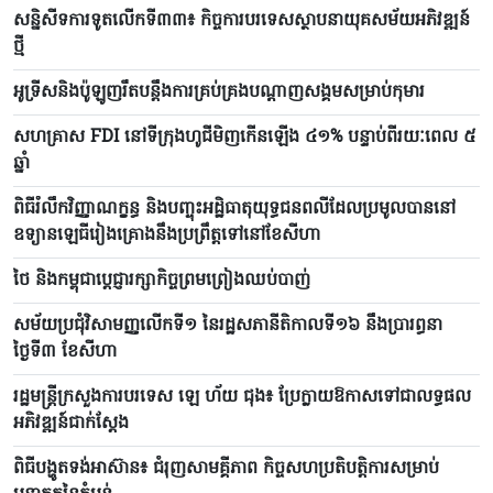
សន្និសីទការទូតលើកទី៣៣៖ កិច្ចការបរទេសស្ថាបនាយុគសម័យអភិវឌ្ឍន៍
ថ្មី
អូទ្រីសនិងប៉ូឡូញរឹតបន្តឹងការគ្រប់គ្រងបណ្តាញសង្គមសម្រាប់កុមារ
សហគ្រាស FDI នៅទីក្រុងហូជីមិញកើនឡើង ៤១% បន្ទាប់ពីរយៈពេល ៥
ឆ្នាំ
ពិធីរំលឹកវិញ្ញាណក្ខន្ធ និងបញ្ចុះអដ្ឋិធាតុយុទ្ធជនពលីដែលប្រមូលបាននៅ
ឧទ្យានឡេធីរៀងគ្រោងនឹងប្រព្រឹត្តទៅនៅខែសីហា
ថៃ និងកម្ពុជាប្តេជ្ញារក្សាកិច្ចព្រមព្រៀងឈប់បាញ់
សម័យប្រជុំវិសាមញ្ញលើកទី១ នៃរដ្ឋសភានីតិកាលទី១៦ នឹងប្រារព្ធនា
ថ្ងៃទី៣ ខែសីហា
រដ្ឋមន្ត្រីក្រសួងការបរទេស ឡេ ហ័យ ជុង៖ ប្រែក្លាយឱកាសទៅជាលទ្ធផល
អភិវឌ្ឍន៍ជាក់ស្តែង
ពិធីបង្ហូតទង់អាស៊ាន៖ ជំរុញសាមគ្គីភាព កិច្ចសហប្រតិបត្តិការសម្រាប់