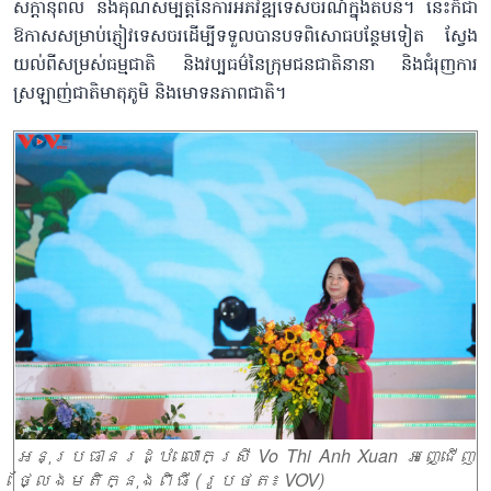
សក្តានុពល និងគុណសម្បត្តិនៃការអភិវឌ្ឍទេសចរណ៍ក្នុងតំបន់។ នេះក៏ជា
ឱកាសសម្រាប់ភ្ញៀវទេសចរដើម្បីទទួលបានបទពិសោធបន្ថែមទៀត ស្វែង
យល់ពីសម្រស់ធម្មជាតិ និងវប្បធម៌នៃក្រុមជនជាតិនានា និងជំរុញការ
ស្រឡាញ់ជាតិមាតុភូមិ និងមោទនភាពជាតិ។
អនុប្រធានរដ្ឋ លោកស្រី Vo Thi Anh Xuan អញ្ជើញ
ថ្លែងមតិក្នុងពិធី (រូបថត៖ VOV)