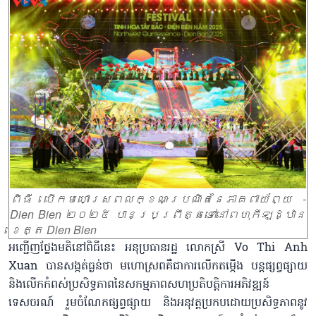
ពិធី បើកមហោស្រពលក្ខណៈប្រណិតនៃភាគពាយ័ព្យ -
Dien Bien ២០២៥ បានប្រព្រឹត្តទៅនៅពហុកីឡដ្ឋាន
ខេត្ត Dien Bien
អញ្ជើញថ្លែងមតិនៅពិធីនេះ អនុប្រធានរដ្ឋ លោកស្រី Vo Thi Anh
Xuan បានសង្កត់ធ្ងន់ថា មហោស្រពគឺជាការលើកតម្កើង បន្តផ្សព្វផ្សាយ
និងលើកកំពស់ប្រសិទ្ធភាពនៃសកម្មភាពសហប្រតិបត្តិការអភិវឌ្ឍន៍
ទេសចរណ៍ រួមចំណែកផ្សព្វផ្សាយ និងអនុវត្តប្រកបដោយប្រសិទ្ធភាពនូវ