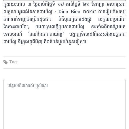
ក្នុងរយៈពេល ៣ ថ្ងៃចាប់ពីថ្ងៃទី ១៩ ដល់ថ្ងៃទី ២១ ខែកញ្ញា មហោស្រព
លក្ខណៈផូរផង់នៃភាគពាយ័ព្យ - Dien Bien ២០២៥ បានរៀបចំសកម្ម
ភាពទាក់ទាញជាច្រើនដូចជា៖ ពិធីបុណ្យតាមដងផ្លូវ លក្ខណៈប្រណិត
នៃភាគពាយ័ព្យ; មហោស្រពធ្វើម្ហូបភាគពាយ័ព្យ ការតាំងពិពណ៌រូបថត
ទេសចរណ៍ "ពណ៌នៃភាគពាយ័ព្យ" បង្ហាញទិសដៅពិសេសនៃខេត្តភាគ
ពាយ័ព្យ ទីក្រុងហូជីមិញ និងតំបន់មួយចំនួនទៀត៕
Tag: