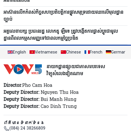
អនាគតនៃតំបន់
អាស៊ានលើកកំពស់កិច្ចសហប្រតិបត្តិការផ្លូវសមុទ្រដោយឈរលើមុលដ្ឋាន
ច្បាប់
អគ្គលេខាបក្ស ប្រធានរដ្ឋ លោកតូ ឡឹម៖ ត្រូវបង្កើតការផ្លាស់ប្តូរជាមូល
ដ្ឋានពីពលកម្មសាមញ្ញទៅជាពលកម្មច្នៃប្រឌិត
English
Vietnamese
Chinese
French
German
នាយកដ្ឋានផ្សាយជាភាសារបរទេស
វិទ្យុសំលេងវៀតណាម
Director
:Pho Cam Hoa
Deputy Director:
Nguyen Thu Hoa
Deputy Director:
Bui Manh Hung
Deputy Director:
Cao Dinh Trung
ព័ត៌មានទំនាក់ទំនង
(084) 24 38266809