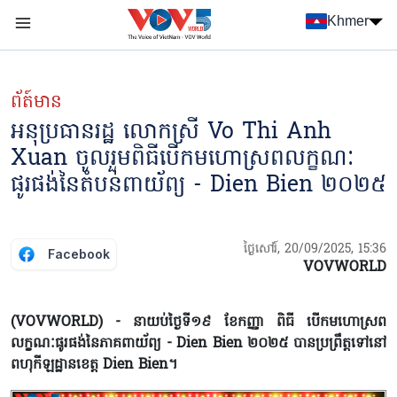
Nhảy đến nội dung
Khmer
Menu trang chủ tiếng Khmer
menu phụ tiếng Khmer
ព័ត៍មាន
អនុប្រធានរដ្ឋ លោកស្រី Vo Thi Anh
Xuan ចូលរួមពិធីបើកមហោស្រពលក្ខណៈ
ផូរផង់នៃតំបន់ពាយ័ព្យ - Dien Bien ២០២៥
ថ្ងៃសៅរ៍, 20/09/2025, 15:36
Facebook
VOVWORLD
(VOVWORLD) - នាយប់ថ្ងៃទី១៩ ខែកញ្ញា ពិធី បើកមហោស្រព
លក្ខណៈផូរផង់នៃភាគពាយ័ព្យ - Dien Bien ២០២៥ បានប្រព្រឹត្តទៅនៅ
ពហុកីឡដ្ឋានខេត្ត Dien Bien។