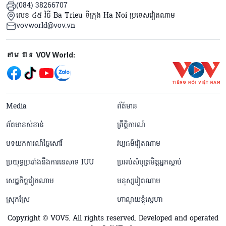
(084) 38266707
លេខ ៤៥ វិថី Ba Trieu ទីក្រុង Ha Noi ប្រទេសវៀតណាម
vovworld@vov.vn
Mạng xã hội
តាមដាន VOV World:
menu footer tiếng Khmer
Media
ព័ត៍មាន
ព័តមានសំខាន់
ព្រឹត្តិការណ៍
បទយកការណ៍ថ្ងៃសៅរ៍
វប្បធម៍វៀតណាម
ប្រយុទ្ធប្រឆាំងនឹងការនេសាទ IUU
ប្រអប់សំបុត្រមិត្តអ្នកស្តាប់
សេដ្ឋកិច្ចវៀតណាម
មនុស្សវៀតណាម
ស្រុកស្រែ
ហាណូយខ្ញុំស្នេហា
Copyright © VOV5. All rights reserved. Developed and operated