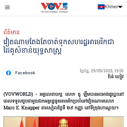
Nhảy đến nội dung
Khmer
Menu trang chủ tiếng Khmer
menu phụ tiếng Khmer
ព័ត៍មាន
វៀតណាមតែងតែចាត់ទុកសហរដ្ឋអាមេរិកជា
ដៃគូសំខាន់យុទ្ធសាស្ត្រ
ថ្ងៃច័ន្ទ, 29/09/2025, 19:50
Facebook
វ៉ាន់ ហៀវ
(VOVWORLD) - អគ្គលេខាបក្ស លោក តូ ឡឹមបានអះអាងដូច្នេះនៅ
ពេលទទួលជួបជាមួយឯកអគ្គរដ្ឋទូតអាមេរិកប្រចាំនៅវៀតណាមលោក
Marc E. Knapper នារសៀលថ្ងៃទី ២៩ កញ្ញា នៅទីក្រុងហាណូយ។