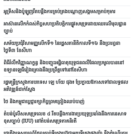
អូទ្រីសនិងប៉ូឡូញរឹតបន្តឹងការគ្រប់គ្រងបណ្តាញសង្គមសម្រាប់កុមារ
អាស៊ានលើកកំពស់កិច្ចសហប្រតិបត្តិការផ្លូវសមុទ្រដោយឈរលើមុលដ្ឋាន
ច្បាប់
សម័យប្រជុំវិសាមញ្ញលើកទី១ នៃរដ្ឋសភានីតិកាលទី១៦ នឹងប្រារព្ធនា
ថ្ងៃទី៣ ខែសីហា
ពិធីរំលឹកវិញ្ញាណក្ខន្ធ និងបញ្ចុះអដ្ឋិធាតុយុទ្ធជនពលីដែលប្រមូលបាននៅ
ឧទ្យានឡេធីរៀងគ្រោងនឹងប្រព្រឹត្តទៅនៅខែសីហា
រដ្ឋមន្ត្រីក្រសួងការបរទេស ឡេ ហ័យ ជុង៖ ប្រែក្លាយឱកាសទៅជាលទ្ធផល
អភិវឌ្ឍន៍ជាក់ស្តែង
ថៃ និងកម្ពុជាប្តេជ្ញារក្សាកិច្ចព្រមព្រៀងឈប់បាញ់
តំបន់ប៉ូលីសសមុទ្រលេខ ៤ រឹតបន្តឹងការងារ​ប្រយុទ្ធ​ប្រឆាំងនឹងការនេសាទ
ខុសច្បាប់ (IUU) នៅតំបន់សមុទ្រ​ភាគ​និរតី
រថភ្លើងទេសចរណ៍ដែលភ្ជាប់ទីក្រុងហ៊្វេជាមួយទីក្រុងផុងញ៉ា នឹងដំណើរការ