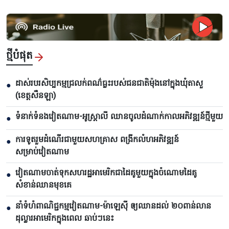
ថ្មីបំផុត
ដាស់របរសិប្បកម្មជ្រលក់ពណ៌ធ្លះរបស់ជនជាតិម៉ុងនៅក្នុងឃុំតាសួ
●
(ខេត្តសឺនឡា)
ទំនាក់ទំនងវៀតណាម-អូស្ត្រាលី ឈាន​ចូលដំណាក់កាលអភិវឌ្ឍន៍ថ្មីមួយ
●
ការទូតរួមដំណើរជាមួយសហគ្រាស ពង្រីកលំហអភិវឌ្ឍន៍
●
សម្រាប់វៀតណាម
វៀតណាមចាត់ទុកសហរដ្ឋអាមេរិកជាដៃគូមួយក្នុងចំណោមដៃគូ
●
សំខាន់ឈានមុខគេ
នាំទំហំពាណិជ្ជកម្មវៀតណាម-ម៉ាឡេស៊ី ឲ្យឈានដល់ ២០ពាន់លាន
●
ដុល្លារអាមេរិកក្នុងពេល ឆាប់ៗនេះ