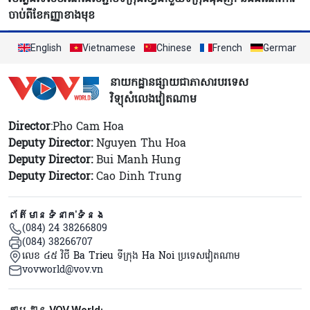
ចាប់ពីខែកញ្ញាខាងមុខ
English
Vietnamese
Chinese
French
German
នាយកដ្ឋានផ្សាយជាភាសារបរទេស
វិទ្យុសំលេងវៀតណាម
Director
:Pho Cam Hoa
Deputy Director:
Nguyen Thu Hoa
Deputy Director:
Bui Manh Hung
Deputy Director:
Cao Dinh Trung
ព័ត៌មានទំនាក់ទំនង
(084) 24 38266809
(084) 38266707
លេខ ៤៥ វិថី Ba Trieu ទីក្រុង Ha Noi ប្រទេសវៀតណាម
vovworld@vov.vn
Mạng xã hội
តាមដាន VOV World: