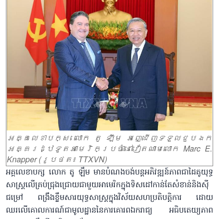
អគ្គលេខាបក្ស លោក តូ ឡឹម អញ្ជើញទទួលជួបឯក
អគ្គរដ្ឋទូតអាមេរិកប្រចាំនៅវៀតណាមលោក Marc E.
Knapper (រូបថត៖ TTXVN)
អគ្គលេខាបក្ស លោក តូ ឡឹម មានបំណងចង់បន្តអភិវឌ្ឍន៍ភាពជាដៃគូយុទ្ធ
សាស្ត្រលើគ្រប់ជ្រុងជ្រោយជាមួយអាមេរិកក្នុងទិសដៅកាន់តែសំខាន់និងស៊ី
ជម្រៅ ពង្រឹងខ្លឹមសារយុទ្ធសាស្ត្រក្នុងវិស័យសហប្រតិបត្តិការ ដោយ
ឈរលើគោលការណ៍ជាមូលដ្ឋាននៃការគោរពឯករាជ្យ អធិបតេយ្យភាព