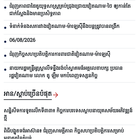
ជំរុញភាពជាដៃគូយុទ្ធសាស្ត្រគ្រប់ជ្រុងជ្រោយវៀតណាម-ថៃ ឲ្យកាន់តែ
●
ជាក់ស្ដែងនិងមានប្រសិទ្ធភាព
ទំនាក់ទំនងសភារវាងវៀតណាម-ម៉ាឡេស៊ីនឹងបន្តត្រូវបានពង្រីក
●
06/08/2026
●
ជំរុញកិច្ចសហប្រតិបត្តិការការពារជាតិវៀតណាម-ម៉ាឡេស៊ី
●
នាយករដ្ឋមន្ត្រីអូស្ត្រាលីទន្ទឹងរង់ចាំស្វាគមន៍អគ្គលេខាបក្ស ប្រធាន
●
រដ្ឋវៀតណាម លោក តូ ឡឹម មកបំពេញទស្សនកិច្ច
អាន/ស្តាប់ច្រើនបំផុត
សន្និសីទការទូតលើកទី៣៣៖ កិច្ចការបរទេសស្ថាបនាយុគសម័យអភិវឌ្ឍន៍
ថ្មី
ពិធីបង្ហូតទង់អាស៊ាន៖ ជំរុញសាមគ្គីភាព កិច្ចសហប្រតិបត្តិការសម្រាប់
អនាគតនៃតំបន់