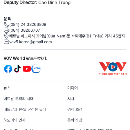
Deputy Director:
Cao Dinh Trung
문의
(084) 24 38266809
(084) 38266707
베트남 하노이시 끄어남(Cửa Nam)동 바찌에우(Bà Triệu) 거리 45번지
vov5.korea@gmail.com
Mạng xã hội
VOV World 팔로우하기:
menu footer tiếng Hàn
뉴스
미디어
베트남 도약의 시대
시사
베트남과 한‧일 굳건한 유대
경제 초점
하노이의 인사
문화의 창