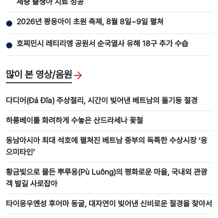
체중 출생아 치료 성공
2026년 꽝응아이 초원 축제, 8월 8일~9일 펼쳐
●
호찌민시 레티리엥 공원서 순국열사 유해 18구 추가 수습
●
많이 본 영상/음원
다디어(Đá Đĩa) 주상절리, 시간이 빚어낸 베트남의 돌기둥 절경
하롱베이를 화려하게 수놓은 산드라세나 꽃철
동남아시아 최대 석호에 펼쳐진 베트남 중부의 독특한 수상시장 ‘응
으미타인’
황금빛으로 물든 뿌루옹(Pù Luông)의 평화로운 마을, 국내외 관광
객 발길 사로잡아
타이응우옌성 후어마 동굴, 대자연이 빚어낸 신비로운 절경을 찾아서