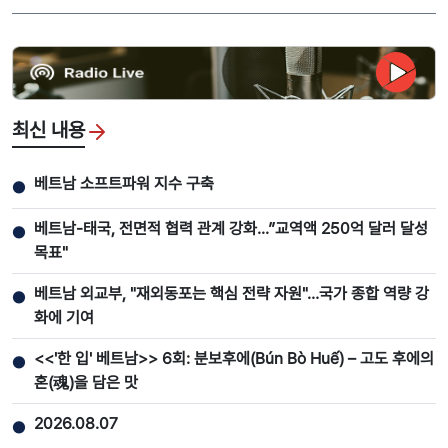
최신 내용
베트남 소프트파워 지수 구축
●
베트남-태국, 전면적 협력 관계 강화...”교역액 250억 달러 달성
●
목표"
베트남 외교부, "재외동포는 핵심 전략 자원"…국가 종합 역량 강
●
화에 기여
<<'한 입' 베트남>> 6회: 분보후에(Bún Bò Huế) – 고도 후에의
●
혼(魂)을 담은 맛
2026.08.07
●