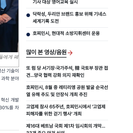
기사 대상 영어교육 실시
닥락성, 두리안 브랜드 홍보 위해 기네스
●
세계기록 도전
호찌민시, 현대적 소방지휘센터 운용
●
많이 본 영상/음원
자들에게 페
또 럼 당 서기장·국가주석, 韓 국토부 장관 접
생산 기술이
견…양국 협력 강화 의지 재확인
 과학 분야
호찌민시, 8월 중 레티리엥 공원 발굴 순국선
열 유해 추도 및 안장식 개최 추진
 혁신 개발
고엽제 참사 65주년, 호찌민시에서 '고엽제
30%를 차
피해자를 위한 걷기 행사' 개최
제16대 베트남 국회 제1차 임시회의 개막…