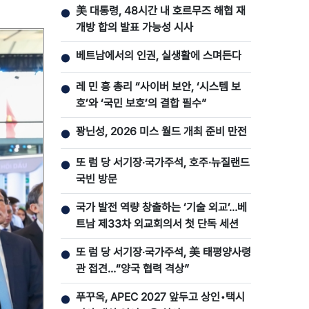
美 대통령, 48시간 내 호르무즈 해협 재
●
개방 합의 발표 가능성 시사
베트남에서의 인권, 실생활에 스며든다
●
레 민 흥 총리 “사이버 보안, ‘시스템 보
●
호’와 ‘국민 보호’의 결합 필수”
꽝닌성, 2026 미스 월드 개최 준비 만전
●
또 럼 당 서기장‧국가주석, 호주·뉴질랜드
●
국빈 방문
국가 발전 역량 창출하는 ‘기술 외교’…베
●
트남 제33차 외교회의서 첫 단독 세션
또 럼 당 서기장‧국가주석, 美 태평양사령
●
관 접견…“양국 협력 격상”
푸꾸옥, APEC 2027 앞두고 상인•택시
●