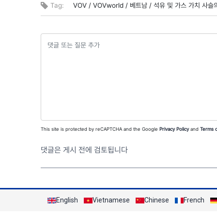
Tag:
VOV /
VOVworld /
베트남 /
석유 및 가스 가치 사슬의
This site is protected by reCAPTCHA and the Google
Privacy Policy
and
Terms o
댓글은 게시 전에 검토됩니다
English
Vietnamese
Chinese
French