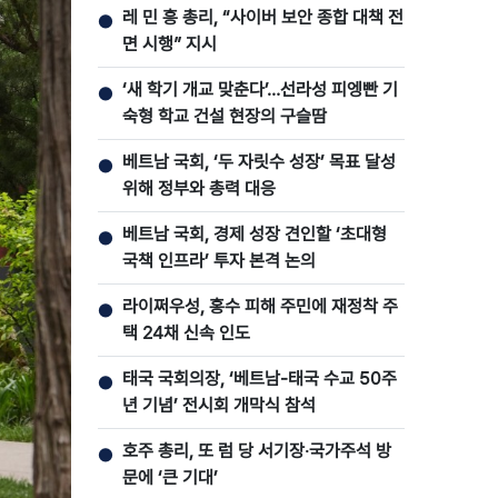
레 민 흥 총리, “사이버 보안 종합 대책 전
●
면 시행” 지시
‘새 학기 개교 맞춘다’…선라성 피엥빤 기
●
숙형 학교 건설 현장의 구슬땀
베트남 국회, ‘두 자릿수 성장’ 목표 달성
●
위해 정부와 총력 대응
베트남 국회, 경제 성장 견인할 ‘초대형
●
국책 인프라’ 투자 본격 논의
라이쩌우성, 홍수 피해 주민에 재정착 주
●
택 24채 신속 인도
태국 국회의장, ‘베트남-태국 수교 50주
●
년 기념’ 전시회 개막식 참석
호주 총리, 또 럼 당 서기장‧국가주석 방
●
문에 ‘큰 기대’