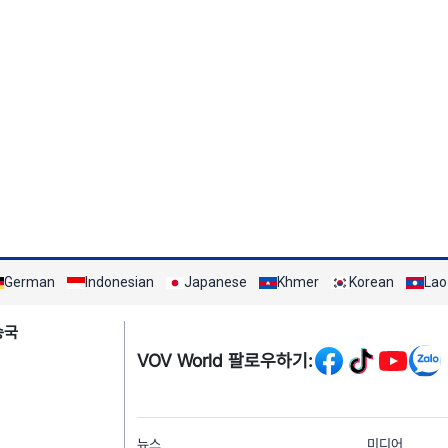
German
Indonesian
Japanese
Khmer
Korean
Lao
Mạng xã hội
송국
VOV World 팔로우하기:
menu footer tiếng Hà
뉴스
미디어