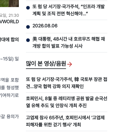
또 럼 당 서기장‧국가주석, “인프라 개발
●
계획 및 조직 전면 혁신해야…”
요일, 21:30
VWORLD
2026.08.06
●
美 대통령, 48시간 내 호르무즈 해협 재
확대에 합의
●
개방 합의 발표 가능성 시사
~15일) 일
많이 본 영상/음원
또 럼 당 서기장·국가주석, 韓 국토부 장관 접
무역을 포함
견…양국 협력 강화 의지 재확인
대를 형성했
 기여하기로
호찌민시, 8월 중 레티리엥 공원 발굴 순국선
열 유해 추도 및 안장식 개최 추진
나갈 용의가
고엽제 참사 65주년, 호찌민시에서 '고엽제
피해자를 위한 걷기 행사' 개최