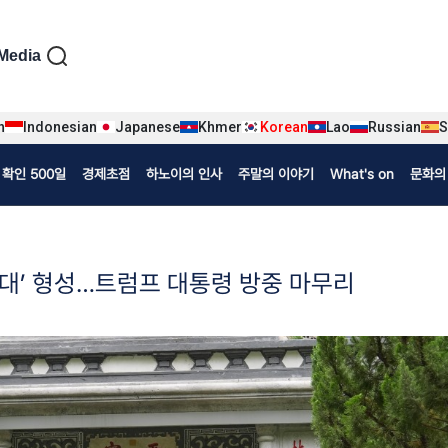
iện tiếng Hàn
Media
n
Indonesian
Japanese
Khmer
Korean
Lao
Russian
S
확인 500일
경제초점
하노이의 인사
주말의 이야기
What's on
문화의
공감대’ 형성…트럼프 대통령 방중 마무리