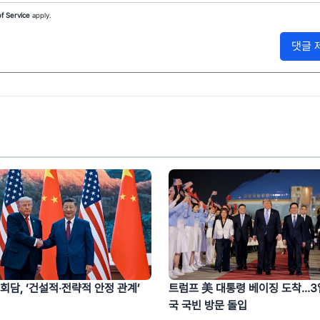
f Service
apply.
댓글 
회담, ‘건설적‧전략적 안정 관계’
트럼프 美 대통령 베이징 도착…3
국 국빈 방문 돌입