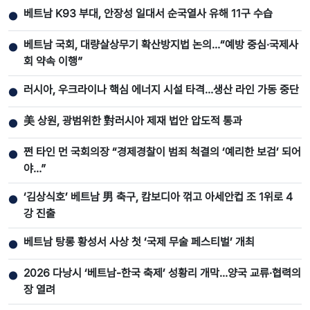
베트남 K93 부대, 안장성 일대서 순국열사 유해 11구 수습
●
베트남 국회, 대량살상무기 확산방지법 논의…“예방 중심·국제사
●
회 약속 이행”
러시아, 우크라이나 핵심 에너지 시설 타격…생산 라인 가동 중단
●
美 상원, 광범위한 對러시아 제재 법안 압도적 통과
●
쩐 타인 먼 국회의장 “경제경찰이 범죄 척결의 ‘예리한 보검’ 되어
●
야…”
‘김상식호’ 베트남 男 축구, 캄보디아 꺾고 아세안컵 조 1위로 4
●
강 진출
베트남 탕롱 황성서 사상 첫 ‘국제 무술 페스티벌’ 개최
●
2026 다낭시 ‘베트남-한국 축제’ 성황리 개막…양국 교류·협력의
●
장 열려