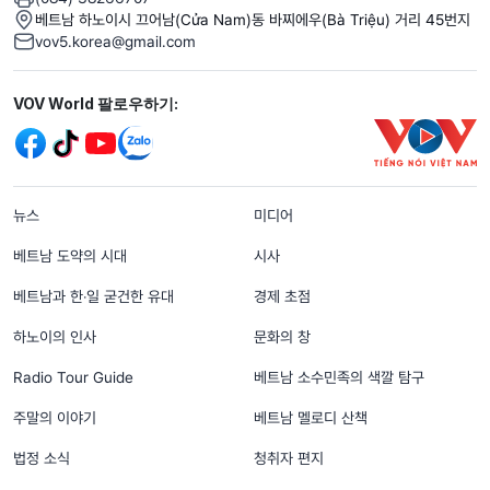
베트남 하노이시 끄어남(Cửa Nam)동 바찌에우(Bà Triệu) 거리 45번지
vov5.korea@gmail.com
Mạng xã hội
VOV World 팔로우하기:
menu footer tiếng Hàn
뉴스
미디어
베트남 도약의 시대
시사
베트남과 한‧일 굳건한 유대
경제 초점
하노이의 인사
문화의 창
Radio Tour Guide
베트남 소수민족의 색깔 탐구
주말의 이야기
베트남 멜로디 산책
법정 소식
청취자 편지