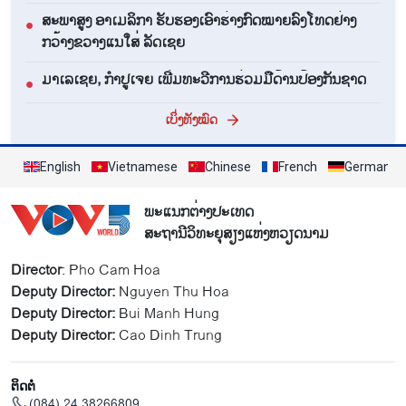
ສະພາສູງ ອາເມລິກາ ຮັບຮອງເອົາຮ່າງກົດໝາຍລົງໂທດຢ່າງ
●
ກວ້າງຂວາງແນໃສ່ ລັດເຊຍ
ມາເລເຊຍ, ກຳປູເຈຍ ເພີ່ມທະວີການຮ່ວມມືດ້ານປ້ອງກັນຊາດ
●
ເບິ່ງທັງໝົດ
English
Vietnamese
Chinese
French
German
ພະແນກຕ່າງປະເທດ
ສະຖານີວິທະຍຸສຽງແຫ່ງຫວຽດນາມ
Director
: Pho Cam Hoa
Deputy Director:
Nguyen Thu Hoa
Deputy Director:
Bui Manh Hung
Deputy Director:
Cao Dinh Trung
ຕິດຕໍ່
(084) 24 38266809