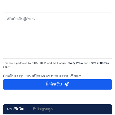
This site is protected by reCAPTCHA and the Google
Privacy Policy
and
Terms of Service
apply.
ຄຳເຫັນຂອງທ່ານຈະຖືກກວດສອບກ່ອນການເຜີຍແຜ່
ສົ່ງຄຳເຫັນ
ຂ່າວ/ບົດ​ໃໝ່
ສົນ​ໃຈ​ຫຼາຍ​ສຸດ