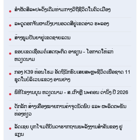
ສຳຜັດສິລະປະດັ້ງເດີມທ່າມກາງວິຖີຊີວິດໃນຕົວເມືອງ
●
ລະດູດອກຈັນຜາເບັ່ງບານອວດສີຢູ່ເຂດອ່າວ ຮະລອງ
●
ສ້າງພູມປັນຍາຢູ່ເຂດຊາຍແດນ
●
ຂອບເຂດເຊື່ອມຕໍ່ເສດຖະກິດ ອາຊຽນ - ໂອກາດໃຫ້ແກ່
●
ຫວຽດນາມ
ກອງ K39 ທ້ອນໂຮມ ອັດຖິນັກຮົບເສຍສະຫຼະຊີວິດເພື່ອຊາດ 11
●
ຊຸດໃນບໍລິເວນແຂວງ ອານຢາງ
ພິທີໄຂງານບຸນ ຫວຽດນາມ - ສ.ເກົາຫຼີ ນະຄອນ ດ່ານັ້ງ ປີ 2026
●
ດັກລັກ ສ້າງເຄື່ອງໝາຍການຄ້າຈຸດນັດພົບ ແລະ ຜະລິດຕະພັນ
●
ທ່ອງທ່ຽວ
ລັດເຊຍ ບຸກໂຈມຕີບັນດາຮາກຖານພະລັງງານສຳຄັນຂອງ ຢູ
●
ແກຼນ