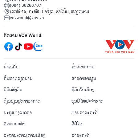
(084) 38266707
ເລກທີ 45, ຖະໜົນ ບ່າ​ຈ້ຽວ, ຮ່າ​ໂນ້ຍ, ຫວຽດນາມ
vovworld@vov.vn
Mạng xã hội
ຕິດຕາມ VOV World:
menu footer tiếng Lào
ຂ່າວເດັ່ນ
ຂ່າວເຫດການ
ຄົ້ນຫາຫວຽດນາມ
ຊາຍຄາອາຊຽນ
ຊີ​ວິດ​ສັງ​ຄົມ
ຊີ​ວິດ​ໃນ​ເມືອງ
ດ້ຽນບຽນ​ຝູທາງ​ອາກາດ
ບຸນປີໃໝ່ປະຈຳຊາດ
ປະຕູແຫ່ງເມດຕາ
ພາບສາລະຄະດີ
ວັດທະນະທໍາ
ວີດີໂອ
ສະຖານະການ ການເມືອງ
ສາລະຄະດີ