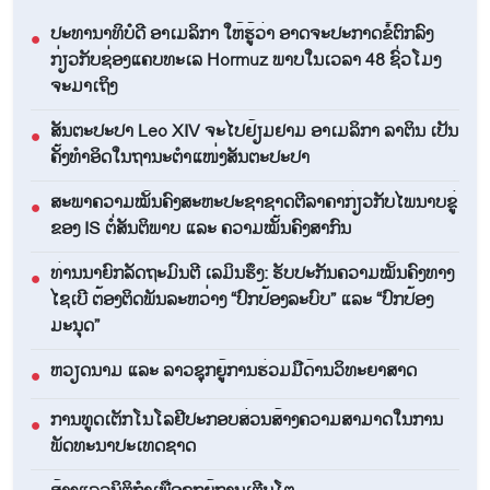
ປະທານາທິບໍດີ ອາເມລິກາ ໃຫ້ຮູ້ວ່າ ອາດຈະປະກາດຂໍ້ຕົກລົງ
●
ກ່ຽວກັບຊ່ອງແຄບທະເລ Hormuz ພາບໃນເວລາ 48 ຊົ່ວໂມງ
ຈະມາເຖິງ
ສັນຕະປະປາ Leo XIV ຈະໄປຢ້ຽມຢາມ ອາເມລິກາ ລາຕິນ ເປັນ
●
ຄັ້ງທຳອິດໃນຖານະຕຳແໜ່ງສັນຕະປະປາ
ສະພາຄວາມໝັ້ນຄົງສະຫະປະຊາຊາດຕີລາຄາກ່ຽວກັບໄພນາບຂູ່
●
ຂອງ IS ຕໍ່ສັນຕິພາບ ແລະ ຄວາມໝັ້ນຄົງສາກົນ
ທ່ານນາຍົກລັດຖະມົນຕີ ເລມິນຮຶງ: ຮັບປະກັນຄວາມໝັ້ນຄົງທາງ
●
ໄຊເບີ ຕ້ອງຕິດພັນລະຫວ່າງ “ປົກປ້ອງລະບົບ” ແລະ “ປົກປ້ອງ
ມະນຸດ”
ຫວຽດ​ນາມ ແລະ ລາວ​ຊຸກ​ຍູ້​ການ​ຮ່ວມ​ມື​ດ້ານວ​ິ​ທະ​ຍາ​ສາດ
●
ການ​ທູດ​ເຕັກ​ໂນ​ໂລ​ຢີ​ປະ​ກອບ​ສ່ວນ​ສ້າງ​ຄວາມ​ສາ​ມາດ​ໃນ​ການ​
●
ພັດ​ທະ​ນາ​ປະ​ເທດ​ຊາດ