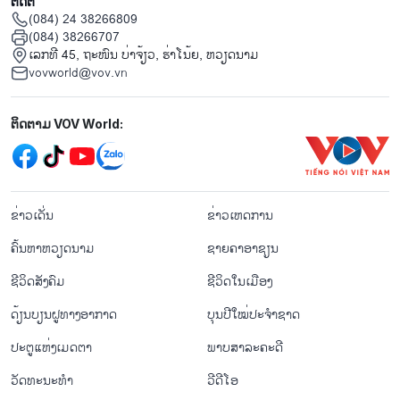
ຕິດຕໍ່
(084) 24 38266809
(084) 38266707
ເລກທີ 45, ຖະໜົນ ບ່າ​ຈ້ຽວ, ຮ່າ​ໂນ້ຍ, ຫວຽດນາມ
vovworld@vov.vn
Mạng xã hội
ຕິດຕາມ VOV World:
menu footer tiếng Lào
ຂ່າວເດັ່ນ
ຂ່າວເຫດການ
ຄົ້ນຫາຫວຽດນາມ
ຊາຍຄາອາຊຽນ
ຊີ​ວິດ​ສັງ​ຄົມ
ຊີ​ວິດ​ໃນ​ເມືອງ
ດ້ຽນບຽນ​ຝູທາງ​ອາກາດ
ບຸນປີໃໝ່ປະຈຳຊາດ
ປະຕູແຫ່ງເມດຕາ
ພາບສາລະຄະດີ
ວັດທະນະທໍາ
ວີດີໂອ