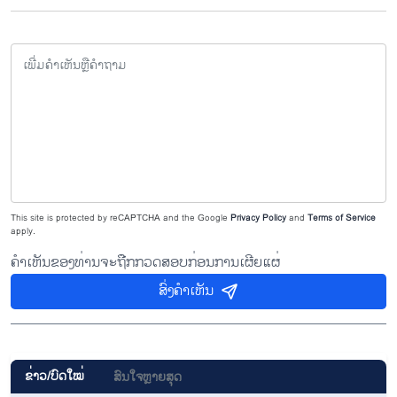
This site is protected by reCAPTCHA and the Google
Privacy Policy
and
Terms of Service
apply.
ຄຳເຫັນຂອງທ່ານຈະຖືກກວດສອບກ່ອນການເຜີຍແຜ່
ສົ່ງຄຳເຫັນ
ຂ່າວ/ບົດ​ໃໝ່
ສົນ​ໃຈ​ຫຼາຍ​ສຸດ