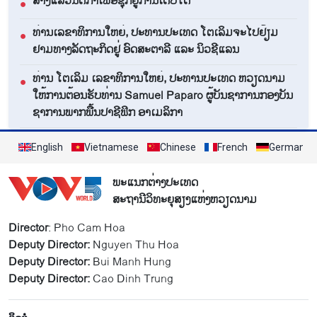
ສ້າງ​ແລວ​ນິ​ຕິ​ກຳ​ເພື່ອ​ຊຸກ​ຍູ້​ການ​ເຕີບ​ໂຕ
●
ທ່ານ​ເລ​ຂາ​ທິ​ການ​ໃຫຍ່, ປ​ະ​ທານ​ປະ​ເທດ ໂຕ​ເລິມ​ຈະ​ໄປ​ຢ້ຽມ​
●
ຢາມ​ທາງ​ລັດ​ຖະ​ກິດ​ຢູ່ ອົດ​ສະ​ຕາ​ລີ ແລະ ນິວ​ຊີ​ແລນ
ທ່ານ ໂຕ​ເລິມ ເລ​ຂາ​ທິ​ການ​ໃຫຍ່, ປະ​ທານ​ປະ​ເທດ ​ຫວຽດ​ນາມ
●
ໃຫ້​ການ​ຕ້ອນ​ຮັບ​ທ່ານ Samuel Paparo ຜູ້​ບັນ​ຊາ​ການກອງ​ບັນ​
ຊາ​ການພາກ​ພື້ນ​ປາ​ຊີ​ຟິກ ອາ​ເມ​ລິ​ກາ
ສິດ​ທິ​ມະ​ນຸດ​ຢູ່ ຫວຽດ​ນາມ: ສິ່ງ​ພິ​ສູດ​ຢ່າງ​ຈະ​ແຈ້ງ​ຈາກ​ຕົວ​ຈິງ
●
English
Vietnamese
Chinese
French
German
ເບິ່ງທັງໝົດ
ພະແນກຕ່າງປະເທດ
ສະຖານີວິທະຍຸສຽງແຫ່ງຫວຽດນາມ
Director
: Pho Cam Hoa
Deputy Director:
Nguyen Thu Hoa
Deputy Director:
Bui Manh Hung
Deputy Director:
Cao Dinh Trung