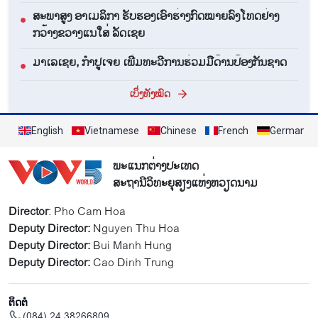
ສະພາສູງ ອາເມລິກາ ຮັບຮອງເອົາຮ່າງກົດໝາຍລົງໂທດຢ່າງ
●
ກວ້າງຂວາງແນໃສ່ ລັດເຊຍ
ມາເລເຊຍ, ກຳປູເຈຍ ເພີ່ມທະວີການຮ່ວມມືດ້ານປ້ອງກັນຊາດ
●
ເບິ່ງທັງໝົດ
English
Vietnamese
Chinese
French
German
ພະແນກຕ່າງປະເທດ
ສະຖານີວິທະຍຸສຽງແຫ່ງຫວຽດນາມ
Director
: Pho Cam Hoa
Deputy Director:
Nguyen Thu Hoa
Deputy Director:
Bui Manh Hung
Deputy Director:
Cao Dinh Trung
ຕິດຕໍ່
(084) 24 38266809