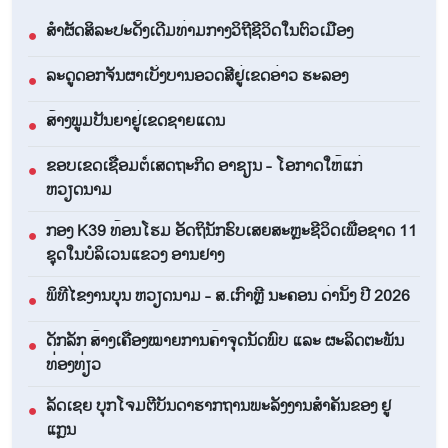
ສຳຜັດສິລະປະດັ້ງເດີມທ່າມກາງວິຖີຊີວິດໃນຕົວເມືອງ
●
ລະດູດອກຈັນຜາເບັ່ງບານອວດສີຢູ່ເຂດອ່າວ ຮະລອງ
●
ສ້າງພູມປັນຍາຢູ່ເຂດຊາຍແດນ
●
ຂອບເຂດເຊື່ອມຕໍ່ເສດຖະກິດ ອາຊຽນ - ໂອກາດໃຫ້ແກ່
●
ຫວຽດນາມ
ກອງ K39 ທ້ອນໂຮມ ອັດຖິນັກຮົບເສຍສະຫຼະຊີວິດເພື່ອຊາດ 11
●
ຊຸດໃນບໍລິເວນແຂວງ ອານຢາງ
ພິທີໄຂງານບຸນ ຫວຽດນາມ - ສ.ເກົາຫຼີ ນະຄອນ ດ່ານັ້ງ ປີ 2026
●
ດັກລັກ ສ້າງເຄື່ອງໝາຍການຄ້າຈຸດນັດພົບ ແລະ ຜະລິດຕະພັນ
●
ທ່ອງທ່ຽວ
ລັດເຊຍ ບຸກໂຈມຕີບັນດາຮາກຖານພະລັງງານສຳຄັນຂອງ ຢູ
●
ແກຼນ