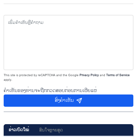
This site is protected by reCAPTCHA and the Google
Privacy Policy
and
Terms of Service
apply.
ຄຳເຫັນຂອງທ່ານຈະຖືກກວດສອບກ່ອນການເຜີຍແຜ່
ສົ່ງຄຳເຫັນ
ຂ່າວ/ບົດ​ໃໝ່
ສົນ​ໃຈ​ຫຼາຍ​ສຸດ