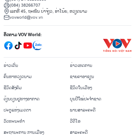
(084) 38266707
ເລກທີ 45, ຖະໜົນ ບ່າ​ຈ້ຽວ, ຮ່າ​ໂນ້ຍ, ຫວຽດນາມ
vovworld@vov.vn
Mạng xã hội
ຕິດຕາມ VOV World:
menu footer tiếng Lào
ຂ່າວເດັ່ນ
ຂ່າວເຫດການ
ຄົ້ນຫາຫວຽດນາມ
ຊາຍຄາອາຊຽນ
ຊີ​ວິດ​ສັງ​ຄົມ
ຊີ​ວິດ​ໃນ​ເມືອງ
ດ້ຽນບຽນ​ຝູທາງ​ອາກາດ
ບຸນປີໃໝ່ປະຈຳຊາດ
ປະຕູແຫ່ງເມດຕາ
ພາບສາລະຄະດີ
ວັດທະນະທໍາ
ວີດີໂອ
ສະຖານະການ ການເມືອງ
ສາລະຄະດີ