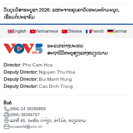
ວັນບຸນວິສາຂະບູຊາ 2026: ແຜ່ກະຈາຍຄຸນຄ່າວັດທະນະທຳມະນຸດ,
ເຊື່ອມຕໍ່ປະຊາຄົມ
English
Vietnamese
Chinese
French
German
ພະແນກຕ່າງປະເທດ
ສະຖານີວິທະຍຸສຽງແຫ່ງຫວຽດນາມ
Director
: Pho Cam Hoa
Deputy Director:
Nguyen Thu Hoa
Deputy Director:
Bui Manh Hung
Deputy Director:
Cao Dinh Trung
ຕິດຕໍ່
(084) 24 38266809
(084) 38266707
ເລກທີ 45, ຖະໜົນ ບ່າ​ຈ້ຽວ, ຮ່າ​ໂນ້ຍ, ຫວຽດນາມ
vovworld@vov.vn