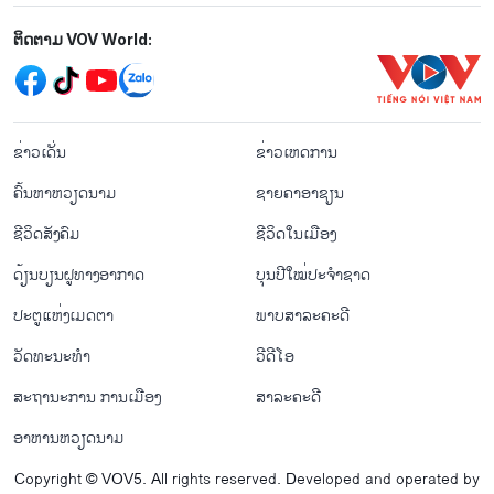
Mạng xã hội
ຕິດຕາມ VOV World:
menu footer tiếng Lào
ຂ່າວເດັ່ນ
ຂ່າວເຫດການ
ຄົ້ນຫາຫວຽດນາມ
ຊາຍຄາອາຊຽນ
ຊີ​ວິດ​ສັງ​ຄົມ
ຊີ​ວິດ​ໃນ​ເມືອງ
ດ້ຽນບຽນ​ຝູທາງ​ອາກາດ
ບຸນປີໃໝ່ປະຈຳຊາດ
ປະຕູແຫ່ງເມດຕາ
ພາບສາລະຄະດີ
ວັດທະນະທໍາ
ວີດີໂອ
ສະຖານະການ ການເມືອງ
ສາລະຄະດີ
ອາຫານຫວຽດນາມ
Copyright © VOV5. All rights reserved. Developed and operated by