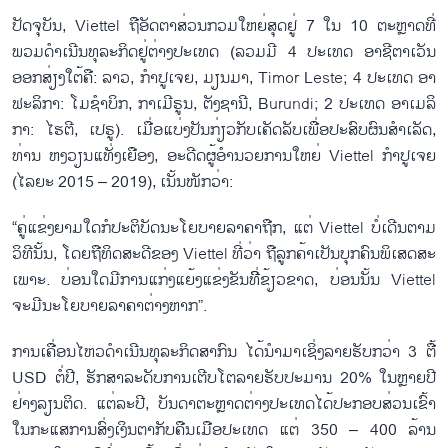
ປັດ​ຈຸ​ບັນ, Viettel ຖື​ອັດ​ຕາ​ສ່ວນ​ກວມໃຫຍ່​ສຸດຢູ່ 7 ໃນ 10 ຕະຫຼາດ​ທີ່​
ພວມ​ດຳ​ເນີນ​ທຸ​ລະ​ກິດ​ຢູ່​ຕ່າງ​ປະ​ເທດ (ລວມ​ມີ 4 ປະ​ເທດ ອາ​ຊີ​ຕາ​ເວັນ​
ອອກ​ສ່ຽງ​ໃຕ້ຄື: ລາວ, ກຳ​ປູ​ເຈຍ, ມຽນ​ມາ, Timor Leste; 4 ປະ​ເທດ ອາ​
ຟະ​ລິ​ກາ: ໂມ​ຊຳ​ບິກ, ກາ​ເມີ​ຣູນ, ຕັງ​ຊາ​ນີ, Burundi; 2 ປະ​ເທດ ອາ​ເມ​ລິ​
ກາ: ໄຮ​ຕີ, ເປ​ຣູ). ເມື່ອ​ແບ່ງ​ປັນ​ກ່ຽວ​ກັບ​ເຄັດ​ລັບ​ເພື່ອ​ປະ​ສົບ​ຜົນ​ສຳ​ເລັດ​,
ທ່ານ ຫງວຽນ​ແທັ່ງ​ເຍືອງ, ອະ​ດີດ​ຜູ້​ອຳ​ນວຍ​ການ​ໃຫຍ່​ Viettel ກຳ​ປູ​ເຈຍ
(ໄລ​ຍະ 2015 – 2019), ເນັ້ນ​ໜັກ​ວ່າ:
“ຄູ່​ແຂ່ງຍາມ​ໃດ​ກໍ​ປະ​ຕິ​ບັດ​ນະ​ໂຍ​ບາຍ​ລາ​ຄາຖືກ, ແຕ່ Viettel ບໍ່​ເດີນ​ຕາມ​
ວິ​ທີ​ນັ້ນ, ໂດຍ​ຖື​ທິດສະດີ​ຂອງ Viettel ທີ່​ວ່າ ຖື​ລູ​ກ​ຄ້າ​ເປັນ​ບຸກຄົນພິເສດ​ສະ​
ເພາະ. ບ່ອນ​ໃດ​ມີ​ການ​ແກ່ງແຍ້ງແຂ່ງ​ຂັນທີີ່ຂ້ຽວ​ຂາດ, ບ່ອນນັ້ນ Viettel
ຈະ​ມີ​ນະ​ໂຍ​ບາຍ​ລາ​ຄາ​ຕ່າງຫາກ”.
ການ​ເຄື່ອນ​ໄຫວ​ດຳ​ເນີນ​ທຸ​ລະ​ກິດ​ສາ​ກົນ ໄດ້​ນຳ​ມາ​ເຊິ່ງ​ລາຍ​ຮັບ​ກວ່າ 3 ຕື້
USD ຕໍ່​ປີ, ຮັກ​ສາ​ລະ​ດັບ​ການ​ເຕີບ​ໂຕ​ລາຍ​ຮັບ​ປະ​ມານ 20% ໃນຫຼາຍ​ປີ​
ຢ່າງ​ລຽນ​ຕິດ. ແຕ່​ລະ​ປີ, ບັນ​ດາ​ຕະຫຼາດ​ຕ່າງ​ປະ​ເທດ​ໄດ້​ປະ​ກອບສ່ວນ​ເຂົ້າ​
ໃນ​ກະ​ແສການ​ສົ່ງ​ເງິນ​ຕາ​ກັ​ບ​ຄືນ​ເມືອ​ປະ​ເທດ ແຕ່ 350 – 400 ລ້ານ