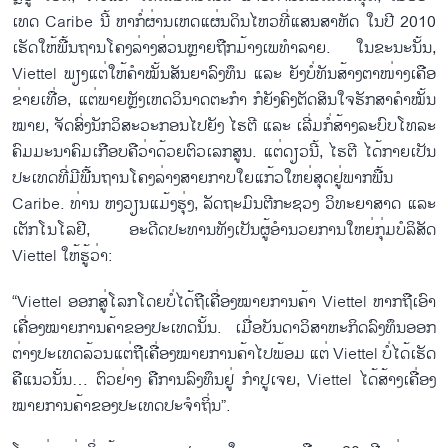
ເທດ Caribe ນີ້ ຫາ​ກໍ່​ຜ່ານ​​ເຫດ​ແຜ່ນ​ດິນ​ໄຫວ​ທີ່ແສນ​ສາ​ຫັດ ໃນ​ປີ 2010
ເຮັດ​ໃຫ້​ພື້ນ​ຖານ​ໂຄງ​ລ່າງ​ສ່ວນຫຼາຍ​ຖືກ​ມ້າງ​ເພ​ທຳ​ລາຍ. ໃນ​ຂະ​ນະ​ນັ້ນ,
Viettel ພຽງ​ແຕ່​ໃຫ້​ຄຳ​ໝັ້ນ​ສັນ​ຍາ​ລົງ​ທຶນ ແລະ ຍັງ​ບໍ່​ທັນ​ສ້າງ​ຕາ​ໜ່າງ​ເຄືອ
ຂ່າຍເທື່ອ, ແຕ່​ພາຍຫຼັງເຫດ​ວິ​ນາດ​ຕະ​ກຳ ກໍຍັງ​ຄົງ​ຕັດ​ສິນ​ໃຈ​ຮັກ​ສາ​ຄຳ​ໝັ້ນ​
ໝາຍ, ຈັດ​ສົ່ງ​ນັກ​ວິ​ສະ​ວະ​ກອນ​ໄປ​ຍັງ ໄຮ​ຕີ ແລະ ເລີ່ມ​ກໍ່​ສ້າງ​ລະ​ບົບ​ໂທ​ລະ​
ຄົມ​ມະ​ນາ​ຄົມ​ເກືອບ​ຄື​ວ່າ​ດ້ວຍ​ຕົວເລກ​ສູນ. ແຕ່​ດຽວ​ນີ້, ໄຮ​ຕີ ໄດ້​ກາຍ​ເປັນ​
ປະ​ເທດ​ທີ່​ມີ​ພື້ນ​ຖານ​ໂຄງ​ລ່າງ​ສາຍ​ກາບ​ໃຍ​ແກ້ວ​ໃຫຍ່​ສຸດ​ຢູ່​ພາກ​ພື້ນ
Caribe. ທ່ານ ຫງວຽນ​ແມ້ງ​ຮຸ່ງ, ລັດ​ຖະ​ມົນ​ຕີ​ກະ​ຊວງ​ ວິ​ທະ​ຍາ​ສາດ ແລະ
ເຕັກ​ໂນ​ໂລ​ຢີ, ອະ​ດີດ​ປະ​ທານ​ທັງ​ເປັນ​ຜູ້​ອຳ​ນວຍ​ການ​ໃຫຍ່​ກຸ່ມ​ບໍ​ລິ​ສັດ
Viettel ໃຫ້​ຮູ້​ວ່າ:
“Viettel ອອກ​ສູ່​ໂລກ​ໂດຍບໍ່​ໄດ້​ຖື​ເຄື່ອງ​ໝາຍ​ການ​ຄ້າ Viettel ຫາກ​ຖື​ເອົາ​
ເຄື່ອງ​ໝາຍ​ການ​ຄ້າ​ຂອງ​ປະ​ເທດ​ນັ້ນ. ເມື່ອ​ບັນ​ດາ​ວິ​ສາ​ຫະ​ກິດ​ລົງ​ທຶນ​ອອກ
ຕ່າງ​ປະ​ເທດ​ລ້ວນ​ແຕ່​ຖື​ເຄື່ອງ​ໝາຍ​ການ​ຄ້າ​ໄປ​ພ້ອມ ແຕ່ Viettel ບໍ່​ໄດ້​ເຮັດ​
ຄື​ແນວ​ນັ້ນ… ຕົວ​ຢ່າງ ຄື​ການ​ລົງ​ທຶນ​ຢູ່ ກຳ​ປູ​ເຈຍ, Viettel ໄດ້​ສ້າງ​ເຄື່ອງ​
ໝາຍ​ການ​ຄ້າ​ຂອງ​ປະ​ເທດ​ປະ​ຈຳ​ຖິ່ນ”.