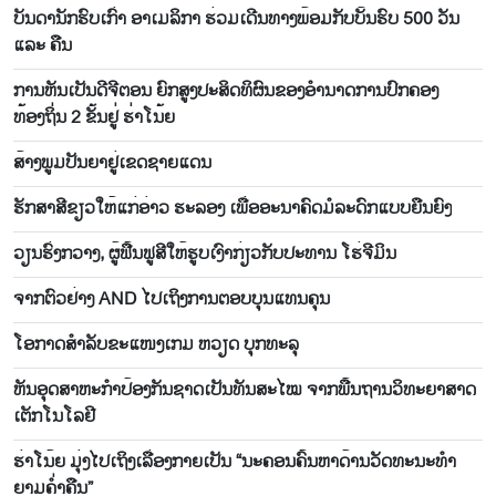
ບັນດານັກຮົບເກົ່າ ອາເມລິກາ ຮ່ວມເດີນທາງພ້ອມກັບບັ້ນຮົບ 500 ວັນ
ແລະ ຄືນ
ການຫັນເປັນດີຈີຕອນ ຍົກສູງປະສິດທິຜົນຂອງອຳນາດການປົກຄອງ
ທ້ອງຖິ່ນ 2 ຂັ້ນຢູ່ ຮ່າໂນ້ຍ
ສ້າງພູມປັນຍາຢູ່ເຂດຊາຍແດນ
ຮັກສາສີຂຽວໃຫ້ແກ່ອ່າວ ຮະລອງ ເພື່ອອະນາຄົດມໍລະດົກແບບຍືນຍົງ
ວຽນຮົ່ງກວາງ, ຜູ້ຟື້ນຟູສີໃຫ້ຮູບເງົາກ່ຽວກັບປະທານ ໂຮ່ຈີມິນ
ຈາກຕົວຢ່າງ AND ໄປເຖິງການຕອບບຸນແທນຄຸນ
ໂອ​ກາດສຳລັບ​ຂະ​ແໜງເກມ ຫວຽດ ບຸກ​ທະ​ລຸ
ຫັນ​ອຸດ​ສາ​ຫະ​ກຳ​ປ້ອງ​ກັນ​ຊາດ​ເປັນ​ທັນ​ສະ​ໄໝ ຈາກ​ພື້ນ​ຖານ​ວິ​ທະ​ຍາ​ສາດ​
ເຕັກ​ໂນ​ໂລ​ຢີ
ຮ່າໂນ້ຍ ມຸ່ງໄປເຖິງເລື່ອງກາຍເປັນ “ນະຄອນຄົ້ນຫາດ້ານວັດທະນະທຳ
ຍາມຄ່ຳຄືນ”