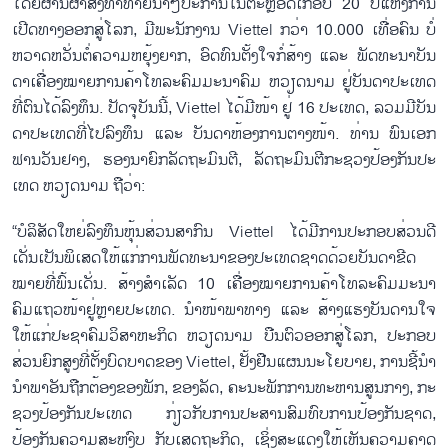
ໂດຍ​ຜ່ານ​ຜ່າ​ສິ່ງ​ທ້າ​ທາຍ​ນາໆ​ປະ​ການ​ໃນ​ຕ​ະ​ຫຼອດ​ເກືອບ 20 ປີ​ແຫ່ງ​ການ​
ເປີດ​ທາງ​ອອກ​ສູ່​ໂລກ, ມີ​ພະ​ນັກ​ງານ Viettel ກວ່າ 10.000 ເທື່ອ​ຄົນ ບໍ່​
ຫວາດ​ຫວັ່ນ​ຕໍ່​ຄວາມ​ຫຍຸ້ງ​ຍາກ, ອົດທົນ​ຕັ້ງໃຈ​ກໍ່​ສ້າງ ແລະ ພັດ​ທະ​ນາ​ບັນ​
ດາ​ເຄື່ອ​ງ​ໝາຍ​ການ​ຄ້າ​ໂທ​ລະ​ຄົມ​ມະ​ນາ​ຄົ​ມ ຫວຽດ​ນາມ ຢູ່​ບັນ​ດາ​ປະ​ເທດ​
ທີ່​ຕົນ​ໄດ້​ລົງ​ທຶນ. ປັດ​ຈຸ​ບັນ​ນີ້, Viettel ໄດ້​ມີ​ໜ້າ ​ຢູ່ 16 ປະ​ເທດ, ລວມມີບັນ​
ດາ​ປະ​ເທດ​ທີ່ໄປລົງ​ທຶນ ແລະ ບັນ​ດາ​ຫ້ອງ​ການ​ຕາງ​ໜ້າ. ທ່ານ ພົນ​ເອກ
ຟານ​ວັນ​ຢາງ, ຮອງ​ນາ​ຍົກ​ລັດ​ຖະ​ມົນ​ຕີ, ລັດ​ຖະ​ມົນ​ຕີ​ກະ​ຊວງ​ປ້ອງ​ກັນ​ປະ​
ເທດ ຫວຽດ​ນາມ ຖື​ວ່າ:
“ບໍ​ລິ​ສັດ​ໃຫຍ່​ລົງ​ທຶນ​ຫຸ້ນ​ສ່ວນ​ສາ​ກົນ Viettel ໄດ້​ມີ​ການ​ປະ​ກອບ​ສ່ວນ​ດີ​
ເດັ່ນ​ເປັນ​ພິ​ເສດ​ໃຫ້​ແກ່​ການ​ພັດ​ທະ​ນາ​ຂອງ​ປະ​ເທດ​ຊາດ​ດ້ວຍ​ບັນ​ດາ​ຂີດ​
ໝາຍ​ທີ່​ພົ້ນ​ເດັ່ນ. ສ້າງ​ສຳ​ເລັດ 10 ເຄື່ອງ​ໝາຍ​ການ​ຄ້າ​ໂທ​ລະ​ຄົມ​ມະ​ນາ​
ຄົມ​ແຖວ​ໜ້າ​ຢູ່ຫຼາຍ​ປະ​ເທດ. ນຳ​ໜ້າ​ພາ​ທາງ​ ແລະ ສ້າງ​ແຮງ​ບັນ​ດານ​ໃຈ​
ໃຫ້​ແກ່​ປະ​ຊາ​ຄົມ​ວິ​ສາ​ຫະ​ກິດ ຫວຽດ​ນາມ ບືນ​ຕົວ​ອອກ​ສູ່​ໂລກ, ປະ​ກອບ​
ສ່ວນ​ຍົກ​ສູງ​ທີ່​ຕັ້ງ​ບົດ​ບາດ​ຂອງ Viettel, ຢັ້ງ​ຢືນ​ແຜນ​ນະ​ໂຍ​ບາຍ, ການ​ຊີ້​ນຳ​
ນຳ​ພາ​ອັນ​ຖືກ​ຕ້ອງ​ຂອງ​ພັກ, ຂອງ​ລັດ, ຄະ​ນະ​ພັກ​ການ​ທະ​ຫານ​ສູນ​ກາງ, ກະ​
ຊວງ​ປ້ອງ​ກັນ​ປະ​ເທດ ກ່ຽວ​ກັບ​ການ​ປະ​ສານ​ສົມ​ທົບ​ການ​ປ້ອງ​ກັນ​ຊາດ,
ປ້ອງ​ກັນ​ຄວາມ​ສະ​ຫງົບ ກັບ​ເສດ​ຖະ​ກິດ, ເຊິ່ງ​ສະ​ແດງ​ໃຫ້​ເຫັນ​​ຄວາມ​ຄາດ​