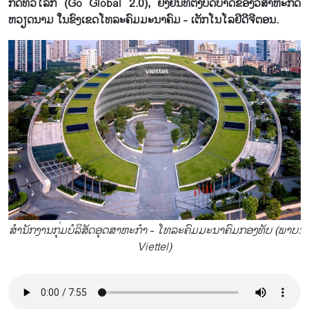
ກິດ​ທົ່ວ​ໂລກ (Go Global 2.0), ຢັ້ງ​ຢືນ​ທີ່​ຕັ້ງ​ບົດ​ບາດຂອງວິ​ສາ​ຫະ​ກິດ
ຫວຽດ​ນາມ ໃນ​ຂົງ​ເຂດ​ໂທ​ລະ​ຄົມ​ມະ​ນາ​ຄົມ - ເຕັກ​ໂນ​ໂລ​ຢີ​ດີ​ຈີ​ຕອນ.
ສຳ​ນັກ​ງານ​ກຸ່ມ​ບໍ​ລິ​ສັດ​ອຸດ​ສາ​ຫະ​ກຳ - ໂທ​ລະ​ຄົມ​ມະ​ນາ​ຄົມ​ກອງ​ທັບ (ພາບ:
Viettel)