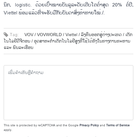
ນິກ, logistic. ດ້ວຍ​ເປົ້າໝາຍ​ບັນ​ລຸລະ​ດັບເຕີບ​ໂຕ​ຕ່ຳ​ສຸດ 20% ຕ​ໍ່​ປີ,
Viettel ພ້ອມ​ແລ້ວ​ທີ່​ຈະ​ຮັບ​ມື​ກັບ​ບັນ​ດາ​ສິ່ງ​ທ້າ​ທາຍ​ໃໝ່./.
Tag:
VOV /
VOVWORLD /
Viettel /
ລົງ​ທ​ຶນ​ອອກ​ສູ່​ຕ​່າງ​ປະ​ເທດ /
ເຕັກ​
ໂນ​ໂລ​ຢີ​ດີ​ຈີ​ຕອນ /
ອຸດ​ສາ​ຫະ​ກຳ​ເຕັກ​ໂນ​ໂລ​ຢີ​ສູງທີ່ໃຊ້ໄດ້ທັງໃນທາງການທະຫານ
ແລະ ພົນລະເຮືອນ
This site is protected by reCAPTCHA and the Google
Privacy Policy
and
Terms of Service
apply.