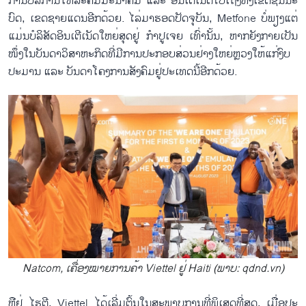
ການ​ບໍ​ລິ​ການ​ໂທ​ລະ​ຄົມ​ມະ​ນາ​ຄົມ ແລະ ອິນ​ເຕີ​ເນັດ​ໄປເຖິງ​ທັງ​ເຂດ​ຊົນ​ນະ​
ບົດ, ເຂດ​ຊາຍ​ແດນ​ອີກ​ດ້ວຍ. ໄລ່​ມາ​ຮອດ​ປັ​ດ​ຈຸ​ບັນ, Metfone ບໍ່​ພຽງ​ແຕ່​
ແມ່ນ​ບໍ​ລິ​ສັດ​ອິນ​ເຕີ​ເນັດ​ໃຫຍ່​ສຸດ​ຢູ່ ກຳ​ປູ​ເຈຍ ເທົ່າ​ນັ້ນ, ຫາກ​ຍັງ​ກາຍ​ເປັນ​
ໜຶ່ງໃນ​ບັນ​ດາ​ວິ​ສາ​ຫະ​ກິດ​ທີ່​ມີ​ການ​ປະ​ກອບ​ສ່ວນ​ຢ່າງ​ໃຫຍ່ຫຼວງ​ໃຫ້​ແ​ກ່​ງົບ​
ປະ​ມານ ແລະ ບັນ​ດາ​ໂຄງ​ການ​ສັງ​ຄົມ​ຢູ່​ປະ​ເທດ​ນີ້​ອີກ​ດ້ວຍ.
Natcom, ເຄື່ອງ​ໝາຍ​ການ​ຄ້າ Viettel ຢູ່ Haiti (ພາບ: qdnd.vn)
ຫຼື​ຢູ່ ​ໄຮ​ຕີ, Viettel ໄດ້​ເລີ່ມ​ຕົ້ນ​ໃນ​ສະ​ພາບ​ການ​ທີ່​ພິ​ເສດ​ທີ່​ສຸດ, ເມື່ອ​ປະ​