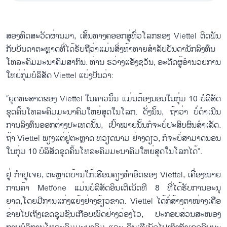
ສອງ​ທົດ​ສະ​ວັດ​ຜ່ານ​ມາ, ​​ເສັ້ນ​ທາງ​ຄອອກ​ສູ່​ທົ່ວ​ໂລກຂອງ Viettel ຕິດ​ພັນ​
ກັບ​ບັນ​ດາ​ຕະຫຼາດ​ທີ່​ໄດ້​ຮັບ​ຖື​ວ່າ​ແມ່ນ​ສິ່ງ​ທ້າ​ທາຍ​ສຳ​ລັບ​ບັນ​ດາ​ນັກ​ລົງ​ທຶນ​
ໂທ​ລະ​ຄົມ​ມະ​ນາ​ຄົມ​ສາ​ກົນ. ທ່ານ ຮ​ວ່າງ​ແອັງ​ຊວັນ, ອະ​ດີດ​ຜູ້​ອຳ​ນວຍ​ການ​
ໃຫຍ່​ກຸ່ມ​ບໍ​ລິ​ສ​ັດ Viettel ແບ່ງ​ປັນ​ວ່າ​:
“ຍຸດ​ທະ​ສາດ​ຂອງ Viettel ໃນ​ຄາວ​ນັ້ນ ແມ່ນ​ຕ້ອງນອນ​ໃນ​ກຸ່ມ 10 ບໍ​ລິ​ສັດ​
ຂຸດ​ຄົ້ນ​ໂທ​ລະ​ຄົມ​ມະ​ນາ​ຄົມ​ໃຫຍ່​ສຸດ​ໃນ​ໂລກ. ດັ່ງ​ນັ້ນ, ຖ້າ​ວ່າ ບໍ່​ດຳ​ເນີນ​
ການ​ລົງ​ທຶນ​ອອກ​​ຕ່າງ​ປະ​ເທດ​ນັ້ນ, ເປົ້າ​ໝາຍ​ນັ້ນ​ກໍ​ຈະ​ບໍ່​ປະ​ສົບ​ຜົ​ນ​ສຳ​ເລັດ.
ຖ້າ Viettel ພຽງ​ແຕ່​ຢູ່​ຕະຫຼາດ ຫວຽດ​ນາມ ຢ່າງ​ດຽວ, ກໍ​ຈະ​ບໍ່​ສາ​ມາດ​ນອນ​
ໃນ​ກຸ່ມ 10 ບໍ​ລິ​ສັດ​ຂຸດ​ຄົ້ນ​ໂທ​ລະ​ຄົມ​ມະ​ນາ​ຄົມ​ໃຫຍ່​ສຸດ​ໃນ​ໂລກ​ໄດ້”.
ຢູ່ ກຳ​ປູ​ເຈຍ, ຕະຫຼາດ​ບ້ານ​ໃກ້​ເຮືອນ​ຄຽງ​ທຳ​ອິດ​ຂອງ Viettel, ເຄື່ອງ​ໝາຍ​
ການ​ຄ້າ Metfone ແມ່ນ​ບໍ​ລິ​ສັດ​ອິນ​ເຕີ​ເນັດ​ທີ 8 ທີ່​ໄດ້​ຮັບ​ການ​ອະ​ນຸ
ຍາດ,ໂດຍມີ​ການແກ່ງແຍ້ງ​ຢ່າງ​ຂ້ຽວ​ຂາດ. Viettel ໄດ້​ກໍ່​ສ້າງ​ຕາ​ໜ່າງ​ເຄືອ
ຂ່າຍໄປເຖິງ​ເຂດ​ຊຸມ​ຊົນ​ເກືອບ​ໝົດຢ່າງວ່ອງ​ໄວ, ປະ​ກອບ​ສ່ວນ​ສ​ະໜອງ​