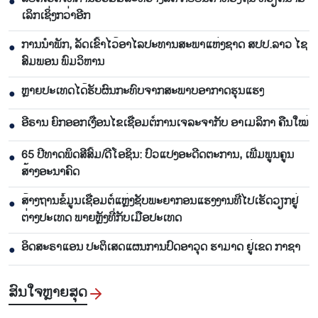
●
ເລິກ​ເຊິ່ງກວ່າ​ອີກ
ການ​ນຳ​ພັກ​, ລັດ​ເຂົ້າ​ໄວ້​ອາ​ໄລ​ປະ​ທານ​ສະ​ພາ​ແຫ່ງ​ຊາດ ສ​ປ​ປ.ລາວ ໄຊ​
●
ສົມ​ພອນ ພົມ​ວິ​ຫານ
ຫຼາຍປະເທດໄດ້ຮັບຜົນກະທົບຈາກສະພາບອາກາດຮຸນແຮງ
●
ອີຣານ ຍົກອອກເງື່ອນໄຂເຊື່ອມຕໍ່ການເຈລະຈາກັບ ອາເມລິກາ ຄືນໃໝ່
●
65 ​ປີທາດ​ພິດ​ສີ​ສົ້ມ/ດີ​ໂອ​ຊິນ: ປົວ​ແປງ​ອະ​ດີດ​ຕະ​ການ, ເພີ່ມ​ພູນ​ຄູນ​
●
ສ້າງ​ອະ​ນາຄົດ
ສ້າງຖານຂໍ້ມູນເຊື່ອມຕໍ່ແຫຼ່ງຊັບພະຍາກອນແຮງງານທີ່ໄປເຮັດວຽກຢູ່
●
ຕ່າງປະເທດ ພາຍຫຼັງທີ່ກັບເມືອປະເທດ
ອິດສະຣາແອນ ປະຕິເສດແຜນການປົດອາວຸດ ຮາມາດ ຢູ່ເຂດ ກາຊາ
●
ສົນ​ໃຈ​ຫຼາຍ​ສຸດ