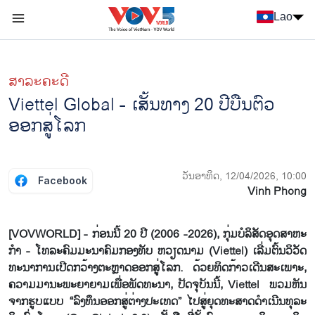
Nhảy đến nội dung
Lao
Menu trang chủ tiếng Lào
menu phụ tiếng Lào
ສາລະຄະດີ
Viettel Global - ເສັ້ນ​ທາງ 20 ປີ​ບືນ​ຕົວ​
ອອກ​ສູ່​ໂລກ
ວັນອາທິດ, 12/04/2026, 10:00
Facebook
Vinh Phong
[VOVWORLD] - ກ່ອນ​ນີ້ 20 ປີ (2006 -2026), ກຸ່ມ​ບໍ​ລິ​ສັດອຸດ​ສາ​ຫະ​
ກຳ - ໂທ​ລະ​ຄົມ​ມະ​ນາ​ຄົມ​ກອງ​ທັບ ຫວຽດນາມ (Viettel) ເລີ່ມ​ຕົ້ນ​ວິ​ວັດ​
ທະ​ນາ​ການ​ເປີດກວ້າງ​ຕະຫຼາດ​ອອກ​ສູ່​ໂລກ. ດ້ວຍ​ທິດ​ກ້າວ​ເດີນ​ສະ​ເພາະ,
ຄວາມ​ມາ​ນະ​ພະ​ຍາ​ຍາມ​ເພື່ອ​ພັດ​ທະ​ນາ, ປັດ​ຈຸ​ບັນ​ນີ້, Viettel ພວມ​ຫັນ​
ຈາກ​ຮູບ​ແບບ “ລົງ​ທ​ຶນ​ອອກ​ສູ່​ຕ​່າງ​ປະ​ເທດ” ໄປ​ສູ່​ຍຸດ​ທະ​ສາດ​ດຳ​ເນີນ​ທຸ​ລະ​