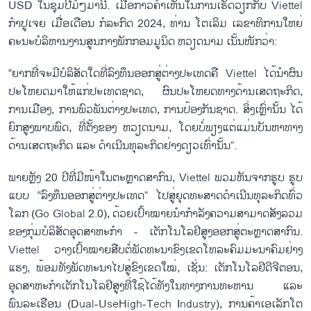
USD ໃນ​ຊຸມ​ປີ​ມໍ່ໆ​ມາ​ນີ້. ເມື່ອ​ກ່າວ​ຄຳ​ເຫັນ​ໃນ​ການ​ເຮັດ​ວຽກ​ກັບ Viettel
ກຳ​ປູ​ເຈຍ ເມື່ອ​ເດືອນ ກໍ​ລະ​ກົດ 2024, ທ່ານ ໂຕ​ເລິມ ​ເລ​ຂາ​ທິ​ການ​ໃຫຍ່
ຄະ​ນະ​ບໍ​ລິ​ຫານ​ງານ​ສູນ​ກາງ​ພັກ​ກອມ​ມູ​ນິດ ຫວຽດ​ນາມ ເນັ້ນ​ໜັກ​ວ່າ:
“ຍາກ​ທີ່ຈະ​ມີ​ບໍ​ລິ​ສັດ​ໃດ​ທີ່​ລົງ​ທຶນ​ອອກ​ສູ​່​ຕ່າງ​ປະ​ເທດ​ຄື Viettel ໄດ້​ນຳ​ຜົນ​
ປະ​ໂຫຍດ​ມາໃຫ້​ແກ່​ປະ​ເທດ​ຊາດ, ຜົນ​ປະ​ໂຫຍດທາງ​ດ້ານ​ເສດ​ຖະ​ກິດ,
ການ​ເມືອງ, ການ​ພົວ​ພັນ​ຕ່າງ​ປະ​ເທດ, ການ​ປ້ອງ​ກັນ​ຊາດ. ສິ່ງ​ເຫຼົ່າ​ນັ້ນ ໄດ້​
ຍົກ​ສູງ​ພາບ​ພົດ, ທີ່​ຕັ້ງ​ຂອງ ຫວຽດ​ນາມ, ໂດຍບໍ່​ພຽງ​ແຕ່​ແມ່ນ​ບັນ​ຫາ​ທາງ​
ດ້ານ​ເສດ​ຖະ​ກິດ ແລະ ດຳ​ເນີນ​ທຸ​ລະ​ກິດ​ຢ່າງດຽວເທົ່າ​ນັ້ນ”.
ພາຍຫຼັງ 20 ປີ​ທີ່​ມີ​ໜ້າ​ໃນ​ຕະຫຼາດ​ສາ​ກົນ, Viettel ພວມ​ຫັນ​ຈາກ​ຮູບ ຮູບ​
ແບບ “ລົງ​ທຶນ​ອອກ​ສູ່​ຕ່າງ​ປະ​ເທດ” ໄປ​ສູ່​ຍຸດ​ທະ​ສາດ​ດຳ​ເນີນ​ທຸ​ລະ​ກິດ​ທົ່ວ​
ໂລກ (Go Global 2.0), ດ້ວຍ​ເປົ້າ​ໝາຍ​ນຳ​ກຳ​ລັງ​ຄວາມ​ສາ​ມາດ​ສັງ​ລວມ​
ຂອງ​ກຸ່ມ​ບໍ​ລິ​ສັດ​ອຸດ​ສາ​ຫະ​ກຳ - ເຕັກ​ໂນ​ໂລ​ຢີ​ສູງ​ອອກ​ສູ່​ຕະຫຼາດ​ສາ​ກົນ.
Viettel ວາງ​ເປົ້າ​ໝາ​ຍ​ສືບ​ຕໍ່​ພັດ​ທະ​ນາ​ຂົງ​ເຂດ​ໂທ​ລະ​ຄົມ​ມະ​ນາ​ຄົມ​ຢ່າງ​
ແຮງ, ພ້ອມ​ທັງ​ພັດ​ທະ​ນາ​ໄປ​ສູ່​ຂົງ​ເຂດໃໝ່, ເຊັ່ນ: ເຕັກ​ໂນ​ໂລ​ຢີ​ດີ​ຈີ​ຕອນ,
ອຸດ​ສາ​ຫະ​ກຳ​ເຕັກ​ໂນ​ໂລ​ຢີ​ສູງທີ່ໃຊ້ໄດ້ທັງໃນທາງການທະຫານ ແລະ
ພົນລະເຮືອນ (Dual-UseHigh-Tech Industry), ກ​ານ​ຄ​້າ​ເອ​ເລັກ​ໂຕ​