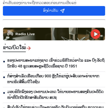
ຄຳເຫັນຂອງທ່ານຈະຖືກກວດສອບກ່ອນການເຜີຍແຜ່
ສົ່ງຄຳເຫັນ
ຂ່າວ/ບົດ​ໃໝ່
ຮອງ​ປະ​ທານ​ສະ​ພາ​ແຫ່ງ​ຊາດ ເຂົ້າ​ຮ່ວມ​ພິ​ທີ​ໄຫວ້​ອາ​ໄລ ແລະ ປົ່ງ​ ອັດ​ຖິ​
●
ນັກ​ຮົບ​ 48 ຊຸດເສຍ​ສະຫຼະ​ຊີ​ວິດ​ເພື່ອ​ຊາດ ປີ 1951
ກໍ່​ສ້າງ​ສຳ​ເລັດ​ເຮືອນເກືອບ 900 ຫຼັງ​ໃຫ້​ແກ່​ຜູ້​ປະ​ສົບ​ເຄາ​ະ​ຮ້າຍ​ຈາກ​
●
ທາດ​ພິດ​ສີ​ສົ້ມ/ດີ​ໂອ​ຊິນ​
ມອບ​ຂໍ້​ຕົກ​ລົງ​ຂອງ​ ປະ​ທານ​ປະ​ເທດ ໃຫ້​ນາຍ​ທະ​ຫານ​ສອງ​ຄົນ​ປະ​ຕິ​ບັດ​
●
ໜ້າ​ທີ່​ປົກ​ປັກ​ຮັກ​ສາ​ສັນ​ຕິ​ພາບ ສ​ປ​ຊ
ສືບ​ຕໍ່​ເຮັດ​ໃຫ້​ການ​ຮ່ວມມື​ລະ​ຫວ່າງ​ລັດ ກັບ​ບັນ​ດາ​ທ້ອງ​ຖິ່ນ ຫວຽດ​ນາມ