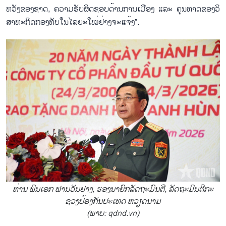
ຫວັງ​ຂອງ​ຊາດ, ຄວາມ​ຮັບ​ຜິດ​ຊອບ​ດ້ານ​ການ​ເມືອງ ແລະ ຄຸນທາດຂອງວິ​
ສາ​ຫະ​ກິດກອງ​ທັບ​ໃນ​ໄລ​ຍະ​ໃໝ່ຢ່າງ​ຈະ​ແຈ້ງ​”.
ທ່ານ ພົນ​ເອກ ຟານ​ວັນ​ຢາງ, ຮອງ​ນາ​ຍົກ​ລັດ​ຖະ​ມົນ​ຕີ, ລັດ​ຖະ​ມົນ​ຕີ​ກະ​
ຊວງ​ປ້ອງ​ກັນ​ປະ​ເທດ ຫວຽດ​ນາມ
(ພາບ: qdnd.vn)