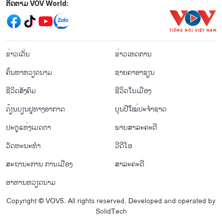
Mạng xã hội
ຕິດຕາມ VOV World:
menu footer tiếng Lào
ຂ່າວເດັ່ນ
ຂ່າວເຫດການ
ຄົ້ນຫາຫວຽດນາມ
ຊາຍຄາອາຊຽນ
ຊີ​ວິດ​ສັງ​ຄົມ
ຊີ​ວິດ​ໃນ​ເມືອງ
ດ້ຽນບຽນ​ຝູທາງ​ອາກາດ
ບຸນປີໃໝ່ປະຈຳຊາດ
ປະຕູແຫ່ງເມດຕາ
ພາບສາລະຄະດີ
ວັດທະນະທໍາ
ວີດີໂອ
ສະຖານະການ ການເມືອງ
ສາລະຄະດີ
ອາຫານຫວຽດນາມ
Copyright © VOV5. All rights reserved. Developed and operated by
SolidTech