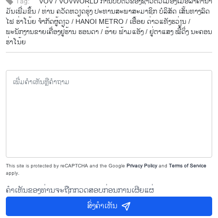
Tag:
VOV /
VOVWORLD ການ​ປັບ​ຕົວ​ຂອງ​ຊາວ​ຕົວ​ເມືອງ​ເມື່ອ​ລາ​ຄາ​ນ້ຳ​
ມັນ​ເພີ່ມ​ຂຶ້ນ /
ທ່ານ ຄວັດ​ຫວຽດ​ຮຸ່ງ ປະ​ທານ​ສະ​ພາ​ສະ​ມາ​ຊິກ ​ບໍ​ລິ​ສັດ ​ເສັ້ນທາງລົດ​
ໄຟ ຮ່າ​ໂນ້ຍ ​ຈຳ​ກັດ​ຜູ້​ດຽວ /
HANOI METRO /
ເອື້ອຍ ດ່າວ​ແທັງ​ຮວ່ຽນ /
ພະນັກງານ​ຂາຍ​ເຄື່ອງ​ຢູ່​ຮ້ານ​ ຮອນ​ດາ /
ອ້າຍ ຟ້າມ​ແອັງ /
ຢູ່​ຕາ​ແສງ ໝີ້​ດິ່ງ ນະ​ຄອນ
ຮ່າ​ໂນ້ຍ
This site is protected by reCAPTCHA and the Google
Privacy Policy
and
Terms of Service
apply.
ຄຳເຫັນຂອງທ່ານຈະຖືກກວດສອບກ່ອນການເຜີຍແຜ່
ສົ່ງຄຳເຫັນ