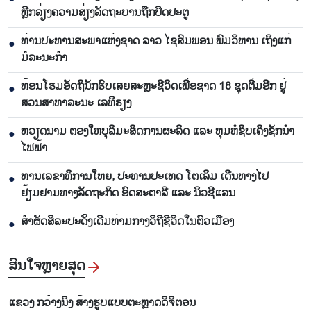
ຫຼີກລ່ຽງຄວາມສ່ຽງລັດຖະບານຖືກປິດປະຕູ
ທ່ານປະທານສະພາແຫ່ງຊາດ ລາວ ໄຊສົມພອນ ພົມວິຫານ ເຖິງແກ່
●
ມໍລະນະກຳ
ທ້ອນໂຮມອັດຖິນັກຮົບເສຍສະຫຼະຊີວິດເພື່ອຊາດ 18 ຊຸດຕື່ມອີກ ຢູ່
●
ສວນສາທາລະນະ ເລທິຣຽງ
ຫວຽດນາມ ຕ້ອງໃຫ້ບຸລິມະສິດການຜະລິດ ແລະ ຫຸ້ມຫໍ່ຊິບເຄິ່ງຊັກນຳ
●
ໄຟຟ້າ
ທ່ານເລຂາທິການໃຫຍ່, ປະທານປະເທດ ໂຕເລິມ ເດີນທາງໄປ
●
ຢ້ຽມຢາມທາງລັດຖະກິດ ອົດສະຕາລີ ແລະ ນິວຊີແລນ
ສຳຜັດສິລະປະດັ້ງເດີມທ່າມກາງວິຖີຊີວິດໃນຕົວເມືອງ
●
ສົນ​ໃຈ​ຫຼາຍ​ສຸດ
ແຂວງ ກວ໋າງນິງ ສ້າງຮູບແບບຕະຫຼາດດິຈິຕອນ