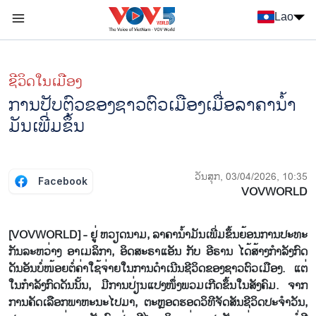
Nhảy đến nội dung
Lao
Menu trang chủ tiếng Lào
menu phụ tiếng Lào
ຊີ​ວິດ​ໃນ​ເມືອງ
ການ​ປັບ​ຕົວ​ຂອງ​ຊາວ​ຕົວ​ເມືອງ​ເມື່ອ​ລາ​ຄາ​ນ້ຳ​
ມັນ​ເພີ່ມ​ຂຶ້ນ
ວັນສຸກ, 03/04/2026, 10:35
Facebook
VOVWORLD
[VOVWORLD] - ຢູ່ ຫວຽດ​ນາມ, ລາ​ຄາ​ນ້ຳ​ມັນ​​ເພີ່ມ​ຂຶ້ນ​ຍ້ອ​ນການ​ປະ​ທະ​
ກັນ​ລະ​ຫວ່າງ ອາ​ເມ​ລິ​ກາ, ອິດ​ສະ​ຣາ​ແອັນ ກັບ ອີ​ຣານ ໄດ້​ສ້າງ​ກຳ​ລັງ​ກົດ​
ດັນ​ອັນ​ບໍ່​ໜ້ອຍ​ຕໍ່​ຄ່າ​ໃຊ້​ຈ່າຍ​ໃນ​ການ​ດຳ​ເນີນ​ຊີ​ວິດ​ຂອງ​ຊາວ​ຕົວ​ເມືອງ. ແຕ່​
ໃນ​ກຳ​ລັງ​ກົດ​ດັນ​ນັ້ນ, ມີ​ການ​ປ່ຽນ​ແປງໜຶ່ງ​ພວມ​ເກີດ​ຂຶ້ນ​ໃນ​ສັງ​ຄົມ. ຈາກ​
ການ​ຄັດ​ເລືອກ​ພາ​ຫະ​ນະ​ໄປ​ມາ, ຕະຫຼອດ​ຮອດ​ວິ​ທີ​ຈັດ​ສັນຊີ​ວິດ​ປະ​ຈຳ​ວັນ,