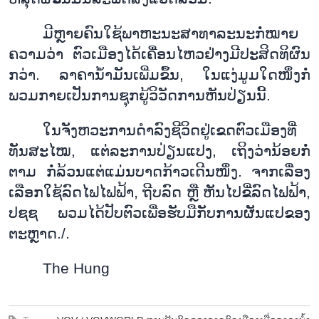
ມີຫຼາຍ
ຄົນ
ໃຊ້ພາ
ຫະ
ນະ
ສາ
ທາ
ລະ
ນະ
ກໍ່
ໝ
າຍ
ຄວາມ
ວ່າ
ຕົວ
ເມືອງ
ໄດ
ເຄື່ອນ
ໄຫວ
ຢ່າງ
ມີ
ປະ
ສິດ
ທິ
ຜົນ
ກວ່າ
.
ລາ
ຄາ
ນ້ຳ
ມັນ
ເພີ່ມ
ຂຶ້ນ
,
ໃນ
ແງ່
ມູມ
ໃດ
ໜຶ່ງກໍ່
ພວມ
ກາຍ
ເປັນການ
ຊຸກ
ຍູ້
ວິ
ວັດ
ການ
ຫັນ
ປ່ຽນ
ນີ້
.
ໃນຈັງ
ຫວະ
ການ
ດຳ
ລົງ
ຊີວ
ິດ
ຢູ່
ເຂດ
ຕົວ
ເມືອງ
ທີ່
ທັນ
ສະ
ໄໝ
,
ແຕ່
ລະ
ການ
ປ່ຽນ
ແປງ
,
ເຖິງວ່າ
ນ້ອຍກໍ່
ຕາມ
ກໍ່
ລ້ວນ
ແຕ່
ແມ່ນ
ບາດ
ກ້າວ
ເດີນ
ໜຶ່ງ
.
ຈາກ
ເລື່ອງ
ເລືອກ
ໃຊ້
ລົດ
ໄຟ
ໄຟ
ຟ້າ
,
ຖີບ
ລົດ
ຫຼື
ຫັນ
ໄປ
ຂີ່
ລົດ
ໄຟ
ຟ້າ
,
ປ
ຊ
ຊ
ພວມ
ໄດ້
ປັບ
ຕົວ
ເພື່ອ
ຮັບ
ມື
ກັບ
ການ
ຜັນ
ແປ
ຂອງ
ຕະຫຼາດ
./.
The Hung