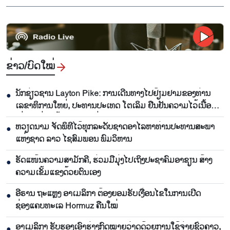
ຂ່າວ/ບົດ​ໃໝ່
ນັກຊ່ຽວຊານ Layton Pike: ການເດີນທາງໄປຢ້ຽມຢາມຂອງທ່ານ
●
ເລຂາທິການໃຫຍ່, ປະທານປະເທດ ໂຕເລິມ ຢືນຢັນຄວາມໄວ້ເນື້ອ
ເຊື່ອໃຈທີ່ນັບມື້ນັບສູງລະຫວ່າງ ຫວຽດນາມ ແລະ ອົດສະຕາລີ
ຫວຽດນາມ ຈັດພິທີໄວ້ທຸກລະດັບຊາດອາໄລຫາທ່ານປະທານສະພາ
●
ແຫ່ງຊາດ ລາວ ໄຊສົມພອນ ພົມວິຫານ
ຮັດແໜ້ນຄວາມສາມັກຄີ, ຮ່ວມມືມຸ່ງໄປເຖິງປະຊາຄົມອາຊຽນ ສ້າງ
●
ຄວາມເຂັ້ມແຂງດ້ວຍຕົນເອງ
ອີຣານ ຖະແຫຼງ ອາເມລິກາ ຕ້ອງຍອມຮັບເງື່ອນໄຂໃນການເປີດ
●
ຊ່ອງແຄບທະເລ Hormuz ຄືນໃໝ່
ອາເມລິກາ ຮັບຮອງເອົາຮ່າງກົດໝາຍວ່າດດ້ວຍການໃຊ້ຈ່າຍຊົ່ວຄາວ,
●