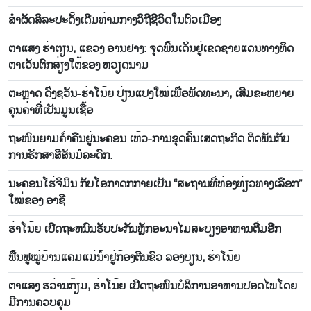
ສຳຜັດສິລະປະດັ້ງເດີມທ່າມກາງວິຖີຊີວິດໃນຕົວເມືອງ
ຕາ​ແສງ ຮ່າ​ຕຽນ, ແຂວງ ອານ​ຢາງ: ຈຸດ​ພ​ົ້ນ​ເດັ່ນ​ຢູ່​ເຂດ​ຊາຍ​ແດນ​ທາງ​ທິດ​
ຕາ​ເວັນ​ຕົກ​ສ່ຽງ​ໃຕ້​ຂອງ ຫວຽດນາມ
ຕະ​ຫຼາດ ​ດົ່ງ​ຊວັນ-ຮ່າ​ໂນ້ຍ ປ່ຽນ​ແປງ​ໃໝ່​ເພື່ອ​ພັດ​ທະ​ນາ, ເສີມ​ຂະ​ຫຍາຍ​
ຄຸນ​ຄ່າ​ທີ່​ເປັນ​ມູນ​ເຊື້ອ
ຖະ​ໜົນ​ຍາມ​ຄ່ຳ​ຄືນ​ຢູ່​ນະ​ຄອນ ເຫ້ວ-ການ​ຂຸດ​ຄົ້ນ​ເສດ​ຖະ​ກິດ ຕິດ​ພັນ​ກັບ​
ການ​ຮັກ​ສາ​ສີ​ສັນ​ມໍ​ລະ​ດົກ.
ນະຄອນໂຮ່ຈິມິນ ກັບໂອກາດກກາຍເປັນ “ສະຖານທີ່ທ່ອງທ່ຽວທາງເລືອກ”
ໃໝ່ຂອງ ອາຊີ
ຮ່າ​ໂນ້ຍ ເປີດ​ຖະ​​ຫນົນ​ຮັບ​ປະ​ກັນຫຼັກ​ອະ​ນາ​ໄມ​ສະ​ບຽງ​ອາ​ຫານຕື່ມອີກ
ຟື້ນ​ຟູ​ໝູ່​ບ້ານ​ແຄມ​ແມ່​ນ້ຳ​ຢູ່​ກ້ອງ​ຕີນ​ຂົວ ລອງ​ບຽນ, ຮ່າ​ໂນ້ຍ
ຕາແສງ ຮວ່ານກ໊ຽມ, ຮ່າໂນ້ຍ ເປີດຖະໜົນບໍລິການອາຫານປອດໄພໂດຍ
ມີການຄວບຄຸມ