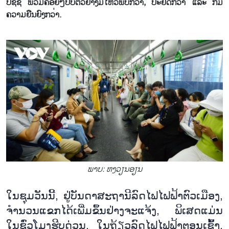
ປ​ຊ​ຊ ພວມ​ຄ່ອຍໆ​ປັບ​ຕົວ​ຢ່າ​ງ​ມີ​ໄຫວ​ພິບ​ກວ່າ, ປະ​ຢັດ​ກວ່າ ແລະ ກໍ່​ມີ​
ຄວາມ​ຍືນ​ຍົງ​ກວ່າ.
ພາບ: ຫງວຽນ​ອຽ​ນ
ໃນ
ຊຸມ
ວັນ
ນີ້
,
ຢູ່
ບັນ
ດາ
ສະ
ຖາ
ນີ
ລົດ
ໄຟ
ໄຟ
ຟ້າ
ຕົວ
ເມືອງ
,
ຈຳ
ນວນ
ແຂກ
ໄດ້
ເພີ່ມ
ຂຶ້ນ
ຢ່າງ
ຈະ
ແຈ້ງ
,
ພິ
ເສດ
ແມ່ນ
ໃນ
ຊົ່ວໂມງຮີບດ່ວນ
.
ໃນ
ຖ້ຽວ
ລົດ
ໄຟ
ໄຟ
ຟ້າ
ຕອນ
ເຊົ
າ
,