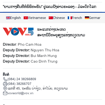
“ຍາມກາງ​ຄືນ​ທີ່​ຫໍ​ພິ​ພິ​ທະ​ພັນ” ຢູ່ແຄມຝັ່ງ​ອ່າວ​ຮະ​ລອງ - ​ມໍ​ລະ​ດົກໂລກ
English
Vietnamese
Chinese
French
German
ພະແນກຕ່າງປະເທດ
ສະຖານີວິທະຍຸສຽງແຫ່ງຫວຽດນາມ
Director
: Pho Cam Hoa
Deputy Director:
Nguyen Thu Hoa
Deputy Director:
Bui Manh Hung
Deputy Director:
Cao Dinh Trung
ຕິດຕໍ່
(084) 24 38266809
(084) 38266707
ເລກທີ 45, ຖະໜົນ ບ່າ​ຈ້ຽວ, ຮ່າ​ໂນ້ຍ, ຫວຽດນາມ
vovworld@vov.vn