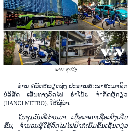
ພາບ: ຮຸຍ​ວິງ
ທ່ານ
ຄວັດ
ຫວຽດ
ຮຸ່ງ
ປະ
ທານ
ສະ
ພາ
ສະ
ມາ
ຊິກ
ບໍ
ລິ
ສັດ
ເສັ້ນທາງ
ລົດ
ໄຟ
ຮ່າ
ໂນ້ຍ
ຈຳ
ກັດ
ຜູ້
ດຽວ
ໃຫ້
ຮູ້
ວ່າ
:
(HANOI METRO),
ໃນຊຸມ
ວັນ
ທີ່
ຜ່ານ
ມາ
,
ເມື່ອ
ລາ
ຄາ
ເຊື້ອ
ເພີງ
ເພີ່ມ
ຂຶ້ນ
,
ຈຳ
ນວນ
ຜູ້
ໃຊ້
ລົດ
ໄຟ
ໄຟ
ຟ້າກໍ່
ເພີ່ມ
ຂຶ້ນ
ເຊັ່ນ
ດຽວ