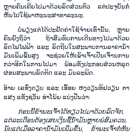
ຫຼາຍ
ຄົນ
ເຄີຍ
ໄປ
ມາ
ດ້ວຍ
ລົດ
ສ່ວນ
ຕົວ
ແຕ່
ປະ
ຈຸ
ບັນ
ກໍ່
ຫັນ
ໄປ
ໃຊ້
ພາ
ຫະ
ນະ
ສາ
ທາ
ລະ
ນະ
.
ບໍ່
ພຽງ
ແຕ່
ໄດ້
ປະ
ຢັດ
ຄ່າ
ໃຊ້
ຈ
າຍ
ເທົ່າ
ນັ້ນ
,
ຫຼາຍ
ຄົນ
ຍັງ
ຖື
ວ່າ
ຖ້າ
ສົມທົບການເດີນທາງ
ໄປ
ມາ
ດ້ວຍ
ລົດ
ໄຟ
ໄຟ
ຟ້າ
ແລະ
ລົດ
ຖີບ
ໃນ
ສະ
ພາບ
ການ
ລາຄາ
ນ້ຳ
ມັນ
ເພິ່ມ
ຂຶ້ນ
ສູງ
ຈະ
ຊ່ວຍ
ໃຫ້
ເຂົາ
ເຈົ້າ
ເປັນ
ເຈົ້າ
ນ
ການ
ກວ່າ
ອີກ
ໃນ
ການ
ໄປ
ມາ
ພ້ອມ
ທັງ
ປະ
ກອບ
ສ່ວນ
ຫລຸດ
ຜ່ອນ
ສະ
ພາບ
ລົດ
ຕິດ
ແລະ
ມົນ
ລະ
ພິດ
.
ອ້າຍ
ເລ
ຮົ່ງ
ດຽບ
​
ແລະ
ເອື້ອຍ
ຫງວຽນ
ທິຢ
ວຽນ
ຕາ
ແສງ
ແທັງ
ຊວັນ
ຮ່າ
ໂນ້ຍ
ແບ່ງ
ປັນ
ວ່າ
:
ກ່ອນ
ນີ້
ຂ້າ
ພະ
ເຈົ້າ
ໄດ້
ທຽວ
ໄປ
ມາ
ດ້ວຍ
ລົດ
ຈັກ
,
ແຕ່
ລະ
ເດືອນ
ຕ້ອງ
ເສຍ
ເງິນ
ຊື້
ນ້ຳ
ມັນຫຼາຍ
ພໍ
ສົມ
ຄວນ
,
ນັບ
ແຕ່
ເມື່ອ
ລາ
ຄາ
ນ້ຳ
ມັນ
ເພີ່ມ
ຂຶ້ນ
,
ຂ້າ
ພະ
ເຈົ້າ
ກໍ່
ຫັນ