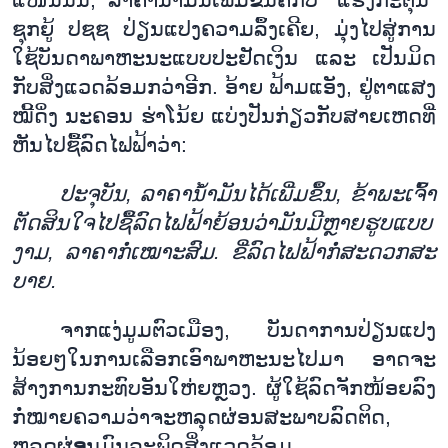
ຊຸກ
ຍູ້
ປ
ຊ
ຊ
ປ່ຽນ
ແປງ
ຄວາມ
ລຶ້ງ
ເຄີຍ
,
ມຸ່ງ
ໄປ
ສູ່
ການ
ໃຊ້
ບັນ
ດາ
ພາ
ຫະ
ນະ
ແບບ
ປະ
ຢັດ
ເງິນ
ແລະ
ເປັນ
ມິດ
ກັບ
ສິ່ງ
ແວດ
ລ້ອມ
ກວ່າ
ອີກ
.
ອ້າຍ
ຟ້າມ
ແອັງ
,
ຢູ່
ຕາ
ແສງ
ໝີ້
ດິ່ງ
ນະ
ຄອນ
ຮ່າ
ໂນ້ຍ
ແບ່ງ
ປັນ
ກ່ຽວ
ກັບ
ສາຍ
ເຫດ
ທີ່
ຫັນ
ໄປ
ຊື້
ລົດ
ໄຟ
ຟ້າ
ວ່າ
:
ປະ
ຈຸ
ບັນ
,
ລາ
ຄາ
ນ້ຳ
ມັນ
ໄດ້
ເພີ່ມ
ຂຶ້ນ
,
ຂ້າ
ພະ
ເຈົ້າ
ຕັດ
ສິນ
ໃຈ
ໄປ
ຊື້
ລົດ
ໄຟ
ຟ້າ
ຍ້ອນ
ວ່າ
ມັນ
ມີຫຼາຍ
ຮູບ
ແບບ
ງາມ
,
ລາ
ຄາກໍ່
ເໝາະ
ສົມ
.
ຂີ່
ລົດ
ໄຟ
ຟ້າກໍ່ສະ
ດວກ
ສະ
ບາຍ
.
ຈາກ
ແງ່
ມູມ
ຕົວ
ເມືອງ
,
ບັນ
ດາ
ການ
ປ່ຽນ
ແປງ
ນ້ອຍ
ໆ
ໃນ
ການ
ເລືອກ
ເອົາ
ພາ
ຫະ
ນະ
ໄປ
ມາ
ອາດ
ຈະ
ສ້າງ
ການ
ກະ
ທົບ
ອັນ
ໃຫ່
ຍຫຼວງ
. ​
ຜູ້
ໃຊ້ລົດ
ຈັກ
ໜ້ອຍ
ລົງ
ກໍ່
ໝາຍ
ຄວາມ
ວ່າ
ຈະ
ຫລຸດ
ຜ່ອນ
ສະ
ພາບ
ລົດ
ຕິດ
,
ຫລຸດ
ຜ່
ອ
ນ
ມົນ
ລະ
ພິດ
ສິ່ງ
ແວດ
ລ້ອມ
.