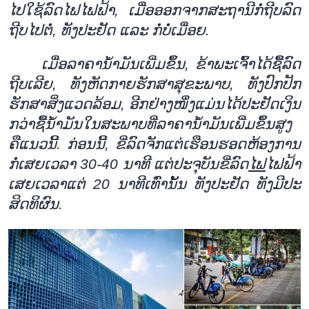
ໄປ
ໃຊ້
ລົດ
ໄຟ
ໄຟ
ຟ້າ
,
ເມື່ອ
ອອກ
ຈາກ
ສະ
ຖາ
ນີກໍ່
ຖີບ
ລົດ
ຖີບ
ໄປຕໍ່
,
ທັງ
ປະ
ຢັດ
ແລະ
ກໍ່
ບໍ່
ເມື່ອຍ
.
ເມື່ອ
ລາ
ຄາ
ນ້ຳ
ມັນ
ເພີ່ມ
ຂຶ້ນ
,
ຂ້າ
ພະ
ເຈົ້າໄດ້
ຊື້
ລົດ
ຖີບ
ເລີຍ
,
ທັງ
ຫັດ
ກາຍ
ຮັກ
ສາ
ສຸ
ຂະ
ພາບ
,
ທັງ
ປົກ
ປັກ
ຮັກ
ສາ
ສິ່ງ
ແວດ
ລ້ອມ
,
ອີກ
ຢ່າງ
ໜຶ່ງ
ແມ່ນ
ໄດ້
ປະ
ຢັດ
ເງິນ
ກວ່າຊື້
ນ້ຳ
ມັນ
ໃນ
ສະ
ພ
າບ
ທີ່
ລາ
ຄາ
ນ້ຳ
ມັນ
ເພີ່ມ
ຂຶ້ນ
ສູງ
ຄ
ແນວນີ້
.
ກ່ອນນີ້
,
ຂີ່
ລົດ
ຈັກ
ແຕ່
ເຮືອນ
ຮອດ
ຫ້ອງ
ການ
ກໍ່
ເສຍ
ເວ
ລາ
30-40
ນາ
ທີ
ແຕ່
ປະ
ຈຸ
ບັນ
ຂີ່
ລົດ
ໄຟ
ໄຟ
ຟ້າ
ເສຍ
ເວ
ລາ
ແຕ່
20
ນາ
ທີ
ເທົ່າ
ນັ້ນ
ທັງ
ປະ
ຢັດ
ທັງ
ມີ
ປະ
ສິດ
ທິ
ຜົນ
.