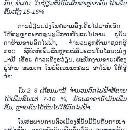
ກັນ
,
ພິ
ເສດ
,
ໃນ
ຖ້ຽວ
ທີ່
ມີ
ນັກ
ສຶກ
ສາຫຼາຍ
ຄົ
ນ
ໄດ້
ເພີ່ມ
ຂຶ້ນ
ເຖິງ
15-16%.
ການ
ປ່ຽນ
ແປງ
ໃນຄວາມ
ລຶ້ງ
ເຄີຍ
ໄປ
ມາກໍ່
ເຮັດ
ໃຫ້
ຕະຫຼາດ
ພາ
ຫະ
ນະ
ມີ
ການ
ຜັນ
ແປ
ໄປ
ຕາມ
.
ຢູ່
ບັນ
ດາ
ຮ້ານ
ຂາຍ
ລົດ
ໄຟ
ຟ້າ
,
ຈຳ
ນວນ
ລູກ
ຄ້າ
ມາ
ຊອກ
ຮູ້
ແລະ
ຊື້
ລົດ
ກໍ່
ເພີ່ມ
ຂຶ້ນຫຼາຍ
ພໍ
ສົມ
ຄວນ
ໃນ
ໄລ
ຍະ
ມໍ່ໆ
ມານີ້
.
ເອື້ອຍ
ດ່າວ
ແທັງ
ຮວ່ຽນ
,
ພະນັກງານ
ຂາຍ
ເຄື່ອງ
ຢູ່
ຮ້ານ
​
ຮອນ
ດາ
ໃນ
ບໍ
ລິ
ເວນ
ນະ
ຄອນ
ຮ່າ
ໂນ້ຍ
ໃຫ້
ຮູ້
ວ່າ
:
ໃນ
2, 3
ເດືອນ
ມາ
ນີ້
,
ຈຳ
ນວນ
ລົດ
ໄຟ
ຟ້າ
ທີ່
ຂາຍ
ໄດ້
ເພີ່ມ
ຂຶ້ນ
ແຕ່
7-10 %,
ຍ້ອນ
ລາ
ຄາ
ນ້ຳ
ມັນ
ເພີ່ມ
ຂຶ້ນ
,
ຫຼາຍ
ຄົນ
ໄດ້
ຫັນ
ໄປ
ໃຊ້
ລົດ
ໄຟ
ຟ້າ
.
ໃນ
ສະ
ພາບ
ການ
ຕົວ
ເມືອງ
ທີ່
ນັບ
ມື້
ນັບ
ຄັບ
ຄາ
ໜາ
ແໜ້ນ
ນັ
ນ
,
ລາ
ຄາ
ນ້ຳ
ມັນ
ເພີ່ມ
ຂຶ້ນ
ຄື
ກັບ
“
ແຮງ
ກະ
ຕຸ
ນ
”