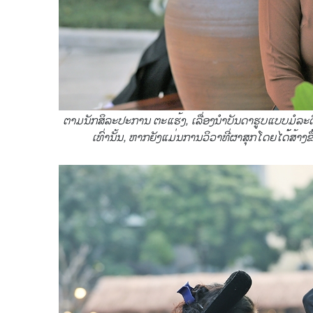
ຕາມນັກສິລະປະການ ຕະແຮ້ງ, ເລື່ອງນຳບັນດາຮູບແບບມໍລະດົ
ເທົ່ານັ້ນ, ຫາກຍັງແມ່ນການວິວາທີ່ຜາສຸກໂດຍໄດ້້ສ້າ