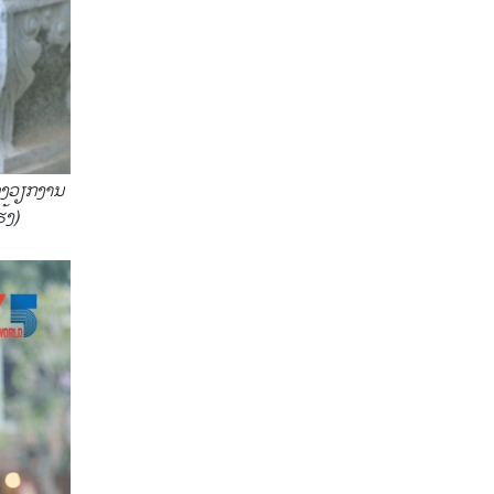
ຂອງວຽກງານ
້ງ)