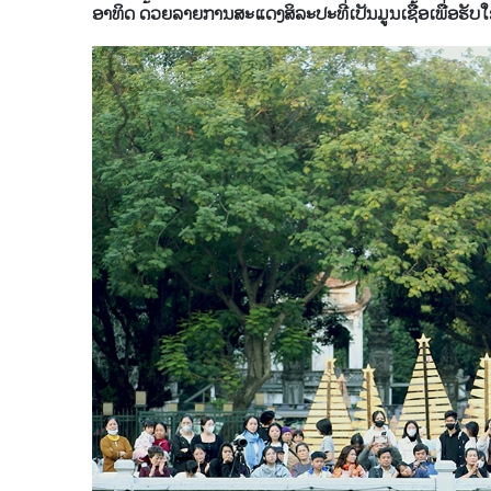
ອາທິດ ດ້ວຍລາຍການສະແດງສິລະປະທີ່ເປັນມູນເຊື້ອເພື່ອຮັບໃ