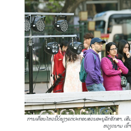
ການເຄື່ອນໄຫວນີ້ບໍ່ພຽງແຕ່ປະກອບສ່ວນອະນຸລັກຮັກສາ, ເສີມ
ຫວຽດນາມ ເຂົ້າ