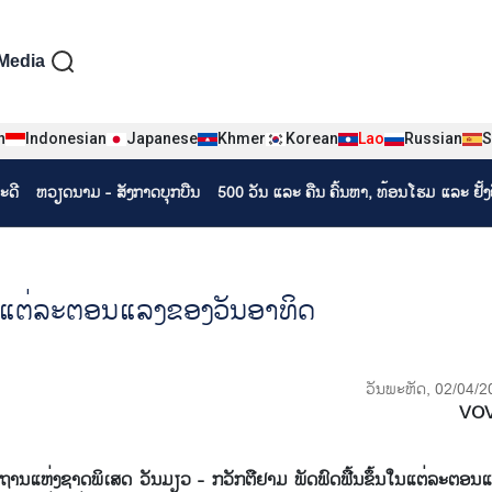
iện tiếng Lào
Media
n
Indonesian
Japanese
Khmer
Korean
Lao
Russian
S
ະດີ
ຫວຽດ​ນາມ - ສັງ​ກາດ​ບຸກ​ບືນ
500 ວັນ ແລະ ຄືນ ຄົ້ນຫາ, ທ້ອນໂຮມ ແລະ ຢັ້
ືນໃນແຕ່ລະຕອນແລງຂອງວັນອາທິດ
ວັນພະຫັດ, 02/04/2
VO
ຖານແຫ່ງຊາດພິເສດ ວັນມຽວ - ກວັກຕືຢາມ ພັດຟົດຟື້ນຂຶ້ນໃນແຕ່ລະຕອນ