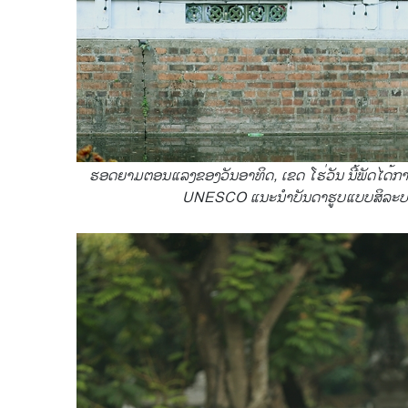
ຮອດຍາມຕອນແລງຂອງວັນອາທິດ, ເຂດ ໂຮ່ວັນ ນີ້ພັດໄດ້ກາຍ
UNESCO ແນະນຳບັນດາຮູບແບບສິລະປະພື