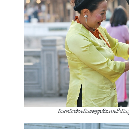
ບັນດານັກສິລະປິນຂອງສູນສິລະປະທີ່ເປ