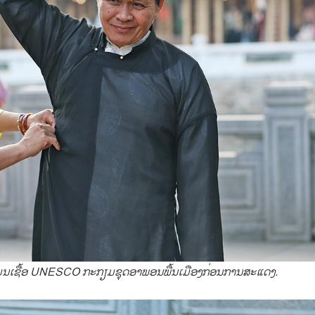
ັນມູນເຊື້ອ UNESCO ກະກຽມຊຸດອາພອນພື້ນເມືອງກ່ອນການສະແດງ.