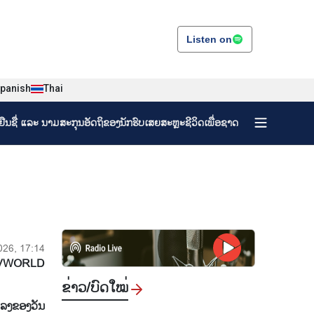
Listen on
panish
Thai
ງຢືນຊື່ ແລະ ນາມສະກຸນອັດຖິຂອງນັກຮົບເສຍສະຫຼະຊີວິດເພື່ອຊາດ
026, 17:14
VWORLD
ຂ່າວ/ບົດ​ໃໝ່
ແລງຂອງວັນ