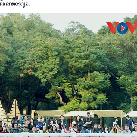
ຊ້ແຂກທ່ອງທ່ຽວ.