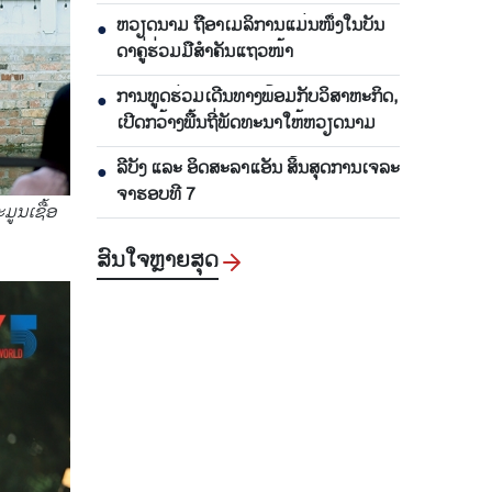
ແລະ ມີ​ປະ​ສິດ​ທິ​ຜົນ
ຫ​ວຽດ​ນາມ ຖື​ອາ​ເມ​ລິ​ການ​ແມ່ນ​ໜຶ່ງ​ໃນ​ບັນ​
●
ດາ​ຄູ່​ຮ່ວມ​ມື​ສຳ​ຄັນ​ແຖວ​ໜ້າ
ການ​ທູດ​ຮ່ວມ​ເດີນ​ທາງ​ພ້ອມກັບ​ວິ​ສາ​ຫະ​ກ​ິດ,
●
ເປີດກວ້າງ​ພື້ນ​ຖີ່​ພັດ​ທະ​ນາ​ໃຫ້​ຫວຽດ​ນາມ
ລີ​ບັງ ແລະ ອິດ​ສະ​ລາ​ແອັນ ສິ້ນ​ສຸດ​ການ​ເຈ​ລະ​
●
ຈາ​ຮອບ​ທີ 7
ມູນເຊື້ອ
ສົນ​ໃຈ​ຫຼາຍ​ສຸດ