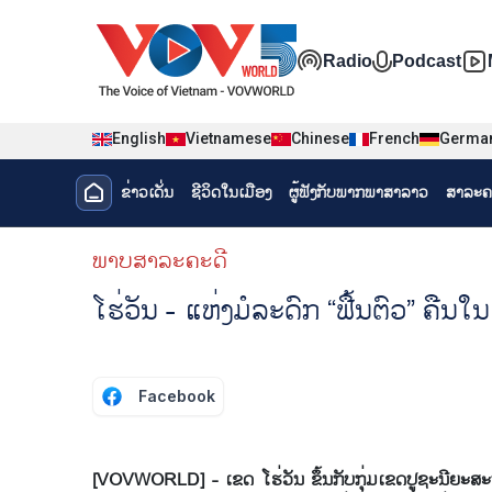
Nhảy đến nội dung
Đa phương t
Radio
Podcast
English
Vietnamese
Chinese
French
Germa
Menu trang chủ tiếng Lào
ຂ່າວເດັ່ນ
ຊີ​ວິດ​ໃນ​ເມືອງ
ຜູ້​ຟັງ​ກັບ​ພາກ​ພາ​ສາ​ລາວ
ສາລະຄ
menu phụ tiếng Lào
ພາບສາລະຄະດີ
ໂຮ່ວັນ - ແຫ່ງມໍລະດົກ “ຟື້ນຕົວ” ຄ
Facebook
[VOVWORLD] - ເຂດ ໂຮ່ວັນ ຂຶ້ນກັບກຸ່ມເຂດປູຊະນີຍະສະ