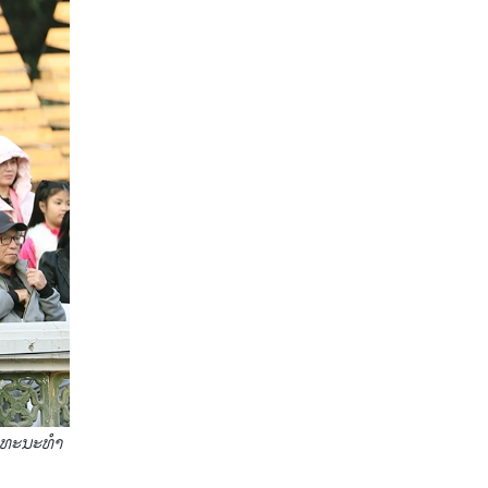
ວັດທະນະທຳ