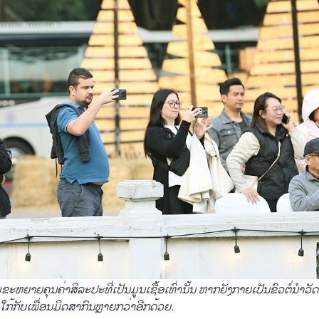
ຂະຫຍາຍຄຸນຄ່າສິລະປະທີ່ເປັນມູນເຊື້ອເທົ່ານັ້ນ ຫາກຍັງກາຍເປັນຂົວຕໍ່ນຳ
ໃກ້ກັບເພື່ອນມິດສາກົນຫຼາຍກວ່າອີກດ້ວຍ.