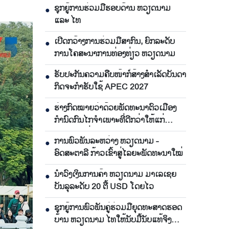
ຊຸກຍູ້ການຮ່ວມມືຮອບດ້ານ ຫວຽດນາມ
●
ແລະ ໄທ
ເປີດກວ້າງການຮ່ວມມືສາກົນ, ຍົກລະດັບ
●
ການໂຄສະນາການທ່ອງທ່ຽວ ຫວຽດນາມ
ຮັບປະກັນຄວາມຄືບໜ້າກໍ່ສ້າງສຳເລັດບັນດາ
●
ກິດຈະກຳຮັບໃຊ້ APEC 2027
ຮ່າງກົດໝາຍວ່າດ້ວຍພັດທະນາຕົວເມືອງ
●
ກຳນົດກົນໄກຈຳເພາະທີ່ດີກວ່າໃຫ້ແກ່
ນະຄອນ ໂຮ່ຈີມິນ
ການພົວພັນລະຫວ່າງ ຫວຽດນາມ -
●
ອົດສະຕາລີ ກ້າວເຂົ້າສູ່ໄລຍະພັດທະນາໃໝ່
ນຳ​ວົງ​ເງິນ​ການ​ຄ້າ ຫວຽດ​ນາມ ມາ​ເລ​ເຊຍ​
●
ບັນ​ລຸ​ລະ​ດັບ 20 ຕື້ USD ໂດຍ​ໄວ
ຊຸກ​ຍູ້​ການ​ພົວ​ພັນ​ຄູ່​ຮ່ວມ​ມື​ຍຸດ​ທະ​ສາດ​ຮອດ​
●
ບ້ານ ຫວຽດ​ນາມ ໄທ​ໃຫ້​ນັບ​ມື້​ນັບ​ແທ້​ຈິງ