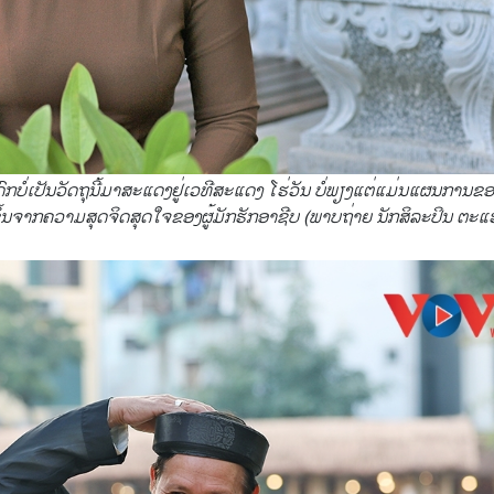
ກບໍ່ເປັນວັດຖຸນີ້ມາສະແດງຢູ່ເວທີສະແດງ ໂຮ່ວັນ ບໍ່ພຽງແຕ່ແມ່ນແຜນການ
ງຂຶ້ນຈາກຄວາມສຸດຈິດສຸດໃຈຂອງຜູ້ມັກຮັກອາຊີບ (ພາບຖ່າຍ ນັກສິລະປິນ ຕະແຮ