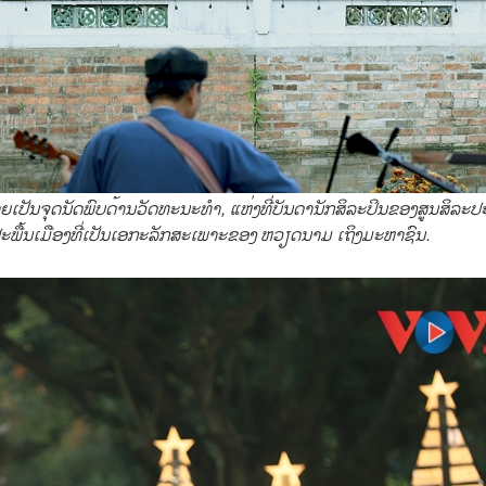
ເປັນຈຸດນັດພົບດ້ານວັດທະນະທຳ, ແຫ່ງທີ່ບັນດານັກສິລະປິນຂອງສູນສິລະປະ
້ນເມືອງທີ່ເປັນເອກະລັກສະເພາະຂອງ ຫວຽດນາມ ເຖິງມະຫາຊົນ.