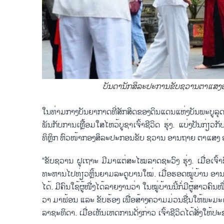
ບັນດານັກສິລະປະການຂັບຊວານຕາແສງອ
ໃນ​ທ່າມ​ກາງ​ບັນ​ຍາ​ກາດ​ທີ່​ສັກ​ສິດ​ຂອງ​ດິນ​ແດນ​ແຫ່ງ​ບັນ​ພະ​ບູ​ລຸດ
ພັນ​ກັບ​ການ​ເຫຼື້ອມ​ໃສ​ໄຫວ້​ບູ​ຊາ​ເຈົ້າ​ຊີ​ວິດ ຮຸ່ງ. ແບ່ງ​ປັນ
ທິຫຼິກ ຫົວ​ໜ້າ​ກອງ​ສິ​ລະ​ປະ​ກອນ​ຂັບ ຊວານ ອານ​ຖາຍ ຕາ​ແສງ ອ
“ຂັບ​ຊວານ ຝູ​ເຖາະ ມີ​ມາ​ແຕ່​ສະ​ໄໝ​ລາດ​ຊະ​ວົງ ຮຸ່ງ. ເມື່ອ​ເຈົ້າ​ຊີ
ທະ​ຫານ​ໄປ​ທ່ຽວຫຼິ້ນຍາມ​ລະດູບານ​ໃໝ່. ເມື່ອ​ຮອດ​ໝູ່​ບ້ານ ອານ​ຖາ
ໄດ້. ມີ​ຄົນ​ໃຊ້​ຜູ້​ໜື່ງ​ໄດ້​ລາຍ​ງານ​ວ່າ ໃນ​ໝູ່​ບ້ານນີ້​ກໍ່​ມີ​ຜູ້​ສາວ​
ວາ ມາ​ຟ້ອນ ແລະ ​ຂັບ​ຮ້ອງ ເພື່ອ​ສ້າງ​ຄວາມ​ມ່ວນ​ຊື່ນ​ໃຫ້​ພະ​ມະ​ເ
ລາຊະ​ທິ​ດາ. ເມື່ອ​ເຫັນ​ເຫ​ດການ​ດັ່ງ​ກ່າວ ເຈົ້າ​ຊີ​ວິດ​ໄດ້​ສັ່ງ