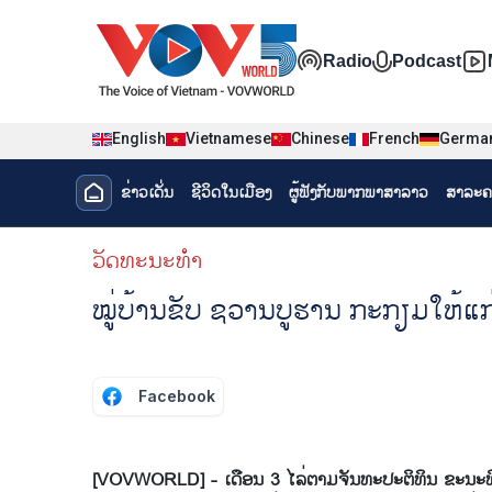
Nhảy đến nội dung
Đa phương t
Radio
Podcast
English
Vietnamese
Chinese
French
Germa
Menu trang chủ tiếng Lào
ຂ່າວເດັ່ນ
ຊີ​ວິດ​ໃນ​ເມືອງ
ຜູ້​ຟັງ​ກັບ​ພາກ​ພາ​ສາ​ລາວ
ສາລະຄ
menu phụ tiếng Lào
ວັດທະນະທໍາ
ໝູ່​ບ້ານ​ຂັບ ຊວານບູ​ຮານ ກະ​ກຽມ​ໃຫ້​ແກ່​
Facebook
[VOVWORLD] - ເດືອນ 3 ໄລ່​ຕາມ​ຈັນ​ທະ​ປະ​ຕິ​ທິນ ຂະ​ນະ​ທີ່​ດິນ