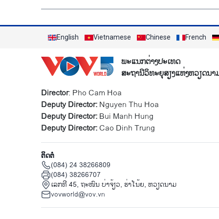
English
Vietnamese
Chinese
French
ພະແນກຕ່າງປະເທດ
ສະຖານີວິທະຍຸສຽງແຫ່ງຫວຽດນາ
Director
: Pho Cam Hoa
Deputy Director:
Nguyen Thu Hoa
Deputy Director:
Bui Manh Hung
Deputy Director:
Cao Dinh Trung
ຕິດຕໍ່
(084) 24 38266809
(084) 38266707
ເລກທີ 45, ຖະໜົນ ບ່າ​ຈ້ຽວ, ຮ່າ​ໂນ້ຍ, ຫວຽດນາມ
vovworld@vov.vn