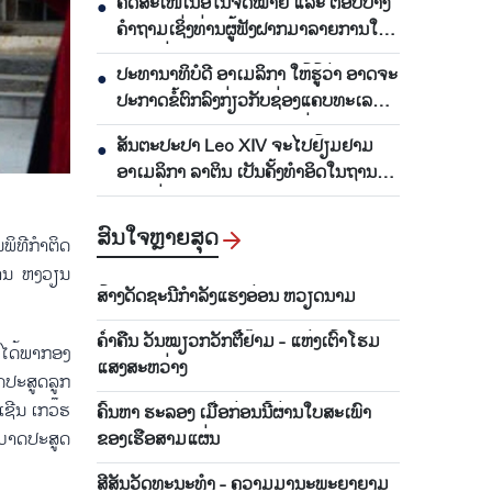
ຄັດສະເໜີເນື້ອໃນຈົດໝາຍ ແລະ ຕອບບາງ
●
ຄຳຖາມເຊິ່ງທ່ານຜູ້ຟັງຝາກມາລາຍການໃນ
ອາທິດຜ່ານມາ
ປະທານາທິບໍດີ ອາເມລິກາ ໃຫ້ຮູ້ວ່າ ອາດຈະ
●
ປະກາດຂໍ້ຕົກລົງກ່ຽວກັບຊ່ອງແຄບທະເລ
Hormuz ພາບໃນເວລາ 48 ຊົ່ວໂມງຈະ
ສັນຕະປະປາ Leo XIV ຈະໄປຢ້ຽມຢາມ
●
ມາເຖິງ
ອາເມລິກາ ລາຕິນ ເປັນຄັ້ງທຳອິດໃນຖານະ
ຕຳແໜ່ງສັນຕະປະປາ
ສົນ​ໃຈ​ຫຼາຍ​ສຸດ
ິ​ທີ​ກຳ​ຕິດ​
ຊວານ ຫງວຽນ​
ສ້າງ​ດັດ​ຊະ​ນີ​ກຳ​ລັງ​ແຮງ​ອ່ອນ ຫວຽດ​ນາມ
ຄ່ຳ​ຄືນ ວັນ​ໝຽວກວັກ​ຕື໋ຢ໊າມ - ແຫ່ງ​ເຕົ້າ​ໂຮມ​
​ໄດ້​ພາ​ກອງ​
ແສງ​ສະ​ຫວ່າງ
ະ​ສູດ​ລູ​ກ​
້​ເຊີນ ເກວ໊ຮ​
ຄົ້ນ​ຫາ ຮ​ະ​ລອງ ເມື່ອ​ກ່ອນນີ້​ຜ່າ​ນໃບ​ສະ​ເພົາ​
ຂອງ​ເຮືອ​ສາມ​ແຜ່ນ
ສາມາດປະ​ສູດ​
​ສີສັນ​ວັດ​ທະ​ນະ​ທຳ - ຄວາມ​ມາ​ນະ​ພະ​ຍາ​ຍາມ​