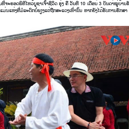
​ທີ່​ຈະ​ຮອດ​ພິ​ທີ​ໄຫວ້​ບູ​ຊາເຈົ້າ​ຊີ​ວິດ ຮຸ່ງ ຄື ວັນ​ທີ 10 ເດືອນ 3 ​ບັນ​ດາ​ໝູ່​ບ້ານ​
ແມ່ນ​ແຫ່ງ​ທີ່ມໍ​ລະ​ດົກບໍ່​ພຽງ​ແຕ່ຖືກ​ສະ​ແດງ​ເທົ່າ​ນັ້ນ ຫາກ​ຍັງ​ໄດ້​ຮັບ​ການ​ຮັກ​