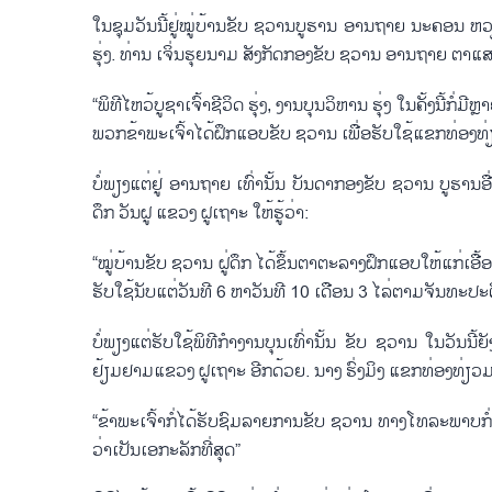
ໃນ​ຊຸມ​ວັນ​ນີ້​ຢູ່​ໝູ່​ບ້ານ​ຂັບ ຊວານບູ​ຮານ ອານ​ຖາຍ ນະ​ຄອນ ຫວຽດ​ຈີ່
ຮຸ່ງ. ທ່ານ ເຈິ່ນ​ຮຸຍ​ນາມ ສັງ​ກັດ​ກອງ​ຂັບ ຊວານ ອານ​ຖາຍ ຕາ​ແສງ 
“​ພິ​ທີ​ໄຫວ້​ບູ​ຊາ​ເຈົ້າ​ຊີ​ວິດ ​ຮຸ່ງ, ງານ​ບຸນວິ​ຫານ ​ຮຸ່ງ​ ໃນ​ຄັ້ງ​ນີ້
​ພວກ​ຂ້າ​ພະ​ເຈົ້າ​ໄດ້​ຝຶກ​ແອບ​ຂັບ ຊວານ ເພື່ອ​ຮັບ​ໃຊ້​ແຂກ​ທ່ອງ​
ບໍ່​ພຽງ​ແຕ່​ຢູ່ ອານ​ຖາຍ ເທົ່າ​ນັ້ນ ບັນ​ດາ​ກອງ​ຂັບ ຊວານ​ ບູ​ຮ
ດຶກ ​ວັນ​ຝູ ແຂວງ ຝູ​ເຖາະ ໃຫ້​ຮູ້​ວ່າ:
“ໝູ່​ບ້ານ​ຂັບ ຊວານ ຝູ່​ດຶກ ໄດ້​ຂຶ້​ນຕາ​ຕະ​ລາງ​ຝຶກ​ແອບ​ໃຫ້​ແກ່​ເອື້ອຍ
ຮັບ​ໃຊ້​ນັບ​ແຕ່​ວັນ​ທີ 6 ຫາ​ວັນ​ທີ 10 ເດືອນ ​3 ໄລ່​ຕາມ​ຈັນ​ທະ​ປະ​
ບໍ່​ພຽງ​ແຕ່​ຮັບ​ໃຊ້​ພິ​ທີ​ກຳ​ງານ​ບຸນ​ເທົ່າ​ນັ້ນ ຂັບ ​ຊວານ ໃນ​ວັນ​ນີ
ຢ້ຽມ​ຢາມ​ແຂວງ ຝູ​ເຖາະ ອີກດ້ວຍ. ນາງ ຮົ່ງ​ມິງ ແຂກ​ທ່ອງ​ທ່ຽວ​ມ
“ຂ້າ​ພະ​ເຈົ້າ​ກໍ່​ໄດ້​ຮັບ​ຊົມລາຍການ​ຂັບ ຊວານ ທາງ​ໂທ​ລະ​ພາບກໍ່​ຄືຮັບ
ວ່າ​ເປັນ​ເອ​ກະ​ລັກ​ທີ່​ສຸດ”