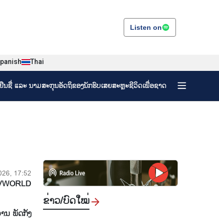
Listen on
panish
Thai
ງຢືນຊື່ ແລະ ນາມສະກຸນອັດຖິຂອງນັກຮົບເສຍສະຫຼະຊີວິດເພື່ອຊາດ
026, 17:52
VWORLD
ຂ່າວ/ບົດ​ໃໝ່
ານ ພັດ​ກັງ​