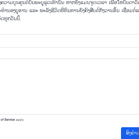
ດງ​ຄວາມ​ບຸນ​ຄຸນ​ຕໍ່​ບັນ​ພະ​ບູ​ລຸດ​ເທົ່າ​ນັ້ນ ຫາກ​ຍັງ​ແມ່ນ​ຈຸດ​ເວ​ລາ ເພື່ອ​ໃຫ້​ບັນ​ດາ​
ຳ​ນອງ​ບູ​ຮານ ແລະ ພະ​ລັງ​ຊີ​ວິດ​ທີ່​ທົນ​ທານ​ຍັງ​ຄົງ​ສືບ​ຕໍ່​ກັງ​ວານ​ຂຶ້ນ ເຊື່ອມ​ຕໍ່​
​ທຸກວັນ​ນີ້.
of Service
apply.
ສົ່ງຄຳ