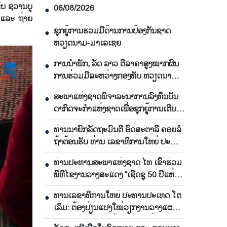
ຂັບ ຊວານ​ບູ​
06/08/2026
●
ສາ ແລະ ຖ່າຍ​
ຊຸກ​ຍູ້​ການ​ຮ່ວມ​ມື​ດ້ານ​ການ​ປ້ອງ​ກັນ​ຊາດ
●
ຫວຽດ​ນາມ-ມາ​ເລ​ເຊຍ
ການ​ນຳ​ພັກ, ລັດ ລາວ ຕີ​ລາ​ຄາ​ສູງ​ໝາກ​ຜົນ​
●
ການ​ຮ່ວມ​ມື​ລະ​ຫວ່າງກອງ​ທັບ ຫວຽດ​ນາມ-
ລາວ
ສະ​ພາ​ແຫ່ງ​ຊາດ​ພິ​ຈາ​ລະ​ນາ​​ການລົງ​ທຶນ​ບັນ​
●
ດາ​ກິດ​ຈະ​ກຳ​ແຫ່ງ​ຊາດ​ເພື່ອ​ຊຸກ​ຍູ້​ການ​ເຕີບ​
ໂຕ
ທ່ານ​ນາ​ຍົກ​ລັດ​ຖະ​ມົນ​ຕີ ອົດ​ສະ​ຕາ​ລີ ​ຄອຍລໍ​
●
ຖ້າ​ຕ້ອນ​ຮັບ ທ່ານ ເລ​ຂາ​ທິ​ການ​ໃຫຍ່ ປະ​
ທານ​ປະ​ເທດ ໂຕ​ເລິມ
ທ່ານ​ປະ​ທານ​ສະ​ພາ​ແຫ່ງ​ຊາດ ໄທ ເຂົ້າ​ຮ່ວມ​
●
ພິ​ທີ​ໄຂ​ງານ​ວາງ​ສະ​ແດງ “ເຊີດ​ຊູ 50 ປີ​ແຫ່ງ​
ການ​ພົວ​ພັນ​ທາງ​ການ​ທູດ ຫວຽດ​ນາມ-ໄທ”
ທ່ານເລ​ຂາ​ທິ​ການ​ໃຫຍ່ ປະ​ທານ​ປະ​ເທດ ໂຕ​
●
ເລິມ: ຕ້ອງ​ປ່ຽນ​ແປງ​ໃໝ່​ວຽກ​ງານ​ວາງ​ແຜນ​
ຜັງ ແລະ ​ພັດ​ທະ​ນາ​ພື້ນ​ຖານ​ໂຄງ​ລ່າງ