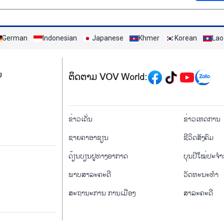
German
Indonesian
Japanese
Khmer
Korean
Lao
Mạng xã hội
ມ
ຕິດຕາມ VOV World:
menu footer tiếng Là
ຂ່າວເດັ່ນ
ຂ່າວເຫດການ
ຊາຍຄາອາຊຽນ
ຊີ​ວິດ​ສັງ​ຄົມ
ດ້ຽນບຽນ​ຝູທາງ​ອາກາດ
ບຸນປີໃໝ່ປະຈ
ພາບສາລະຄະດີ
ວັດທະນະທໍາ
ສະຖານະການ ການເມືອງ
ສາລະຄະດີ