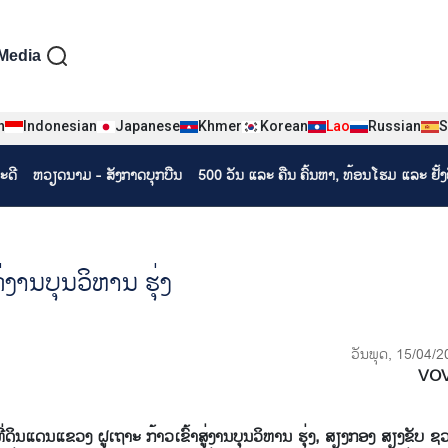
iện tiếng Lào
Media
n
Indonesian
Japanese
Khmer
Korean
Lao
Russian
S
ະດີ
ຫວຽດ​ນາມ - ສັງ​ກາດ​ບຸກ​ບືນ
500 ວັນ ແລະ ຄືນ ຄົ້ນຫາ, ທ້ອນໂຮມ ແລະ ຢັ້
ງານ​ບຸນ​ວິ​ຫານ ຮຸ່ງ
ວັນພຸດ, 15/04/2
VO
​ແດນ​ແຂວງ ຝູ​ເຖາະ ກ້າວ​ເຂົ້າ​ສູ່​ງານ​ບຸນ​ວິ​ຫານ ຮຸ່ງ, ສຽງ​ກອງ ສຽງ​ຂັບ ຊວ