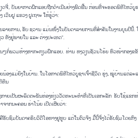
, ບັນ​ຍາ​ກາດ​ຝຶກ​ແອບ​ຖືກ​ດຳ​ເນີນ​ຢ່າງ​ຟົດ​ຟື້​ນ ກ່ອນ​ທີ່​ຈະ​ຮອດ​ພິ​ທີ​ໄຫວ້​ບູ​ຊາ​
ເວິນ​ຝູ ແຂວງ ຝູ​ເຖາະ ໃຫ້​ຮູ້​ວ່າ:
ກໍ່​ມີຫຼາຍ​ລາຍ​ການ, ຂັບ ຊວານ ແມ່ນ​ໜຶ່ງ​ໃນ​ບັນ​ດາ​ລາຍ​ການ​ທີ່​ສຳ​ຄັນ​ໃນ​ງານ​ບຸນ​ປີນີ້. ໃ
ທ່ຽວ ທັງ​ຢູ່​ພາຍ​ໃນ ແລະ ຕ່າງ​ປະ​ເທດ”.
ານອື່ນໆກໍ່​ພວມ​ຫ້າງ​ຫາ​ກະ​ກຽມ​ຝຶກ​ແອບ. ທ່ານ ຫງວຽນ​ຊັວນ​ໂຮ້ຍ ຫົວ​ໜ້າ​ກອງ​ຂຂ
​ນ້ອງ​ແມ່​ຍິງໃນ​ບ້ານ. ໃນ​ໂອ​ກາດ​ພິ​ທີໄຫວ້​ບູ​ຊາ​ເຈົ້າ​ຊີ​ວິດ ຮຸ່ງ, ໝູ່​ບ້ານ​ແຕ່​ລະ​ແຫ
ຕິ​ທິນ
້​ຍັງ​ກາຍ​ເປັນຜະ​ລິດ​ຕະ​ພັນ​ທ່ອງ​ທ່ຽວວັດ​ທະ​ນະ​ທຳ​ທີ່​ເປັນ​ເອ​ກະ​ລັກ ​ຮັບ​ໃຊ້​ແຂກ​ທ
າ​ຈາກ​ນະ​ຄອນ ຮ່າ​ໂນ້ຍ ເປີດ​ເຜີຍ​ວ່າ:
​ຊົມ​ບັນ​ດາ​ຄ​ຣິບ​ວິ​ດີ​ໂອທາງ​ຢູ​ທູບ ແຕ່​ໃນ​ຕົວ​ຈິງ ມື້ນີ້​ຈຶ່ງ​ໄດ້​ຮັບ​ຊົມ​ໂດຍ​ກົງ