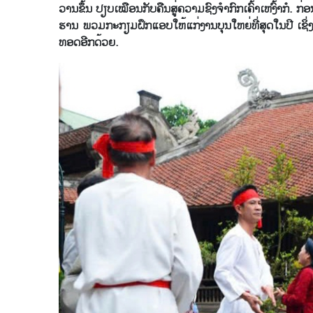
ວານ​ຂຶ້ນ ປຽບ​ເໝືອນ​ກັບ​ຄືນ​ສູ່​ຄວາມ​ຊົງ​ຈຳ​ກົກ​ເຄົ້າ​ເຫງົ້າ​ກໍ. ກ່ອນ
ຮານ ພວມ​ກະ​ກຽມ​ຝຶກ​ແອບ​ໃຫ້​ແກ່ງານ​ບຸນ​ໃຫຍ່​ທີ່​ສຸດ​ໃນ​ປີ ເຊິ່ງ​
ທອດ​ອີກ​ດ້ວຍ.