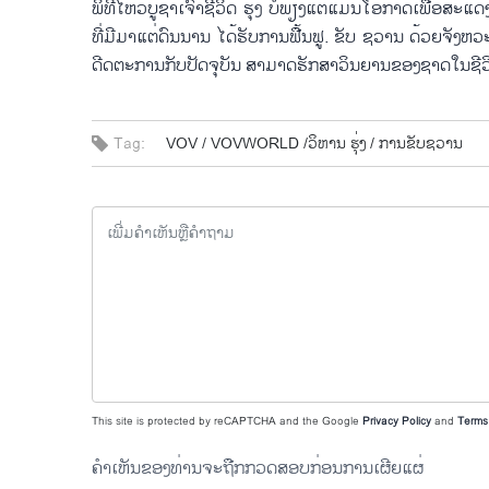
ພິ​ທີ​ໄຫວ້​ບູ​ຊາ​ເຈົ້າ​ຊີ​ວິດ ຮຸ່ງ ບໍ່​ພຽງ​ແຕ່​ແມ່ນ​ໂອ​ກາດ​ເພື່ອ​ສະ​ແ
ທີ່​ມີ​ມາ​ແຕ່​ດົນ​ນານ ໄດ້​ຮັບ​ການ​ຟື້ນ​ຟູ. ຂັບ​ ຊວານ ດ້ວຍ​ຈັງ​ຫວະ​ທ
ດີດ​ຕະ​ການ​ກັບ​ປັດ​ຈຸ​ບັນ ສາ​ມາດ​ຮັກ​ສາວິນ​ຍານ​ຂອງ​ຊາດ​ໃນ​ຊີ​ວິດ
Tag:
VOV /
VOVWORLD /
​ວິ​ຫານ ຮຸ່ງ /
ການ​ຂັບ​ຊວານ
This site is protected by reCAPTCHA and the Google
Privacy Policy
and
Terms 
ຄຳເຫັນຂອງທ່ານຈະຖືກກວດສອບກ່ອນການເຜີຍແຜ່