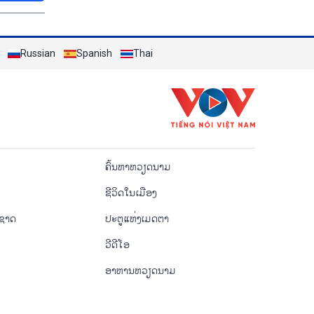
Russian
Spanish
Thai
o
ຄົ້ນຫາຫວຽດນາມ
ຊີ​ວິດ​ໃນ​ເມືອງ
ຳຊາດ
ປະຕູແຫ່ງເມດຕາ
ວີດີໂອ
ອາຫານຫວຽດນາມ