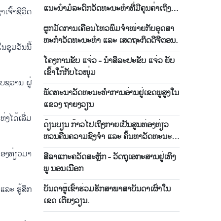
ແນະ​ນຳ​ມໍ​ລະ​ດົກ​ວັດ​ທະ​ນະ​ທຳທີ່​ມີ​ຄຸນ​ຄ່າ​ເຖິງ
ເຈົ້າ​ຊີ​ວິດ
ມວນ​ຊົນ.
ຜູກ​ມັດ​ການ​ເຄືອນ​ໄຫວ​ພິມ​ຈຳ​ໜ່າຍ​ກັບ​ອຸດ​ສາ​
ຫະ​ກຳ​ວັດ​ທະ​ນະ​ທຳ ແລະ ເສດ​ຖະ​ກິດ​ດີ​ຈີ​ຕອນ.​
ນ​ຊຸມ​ວັນ​ນີ້
ໂຄງ​ການ​ຂັບ ​ແຈ່ວ - ນຳ​ສິ​ລະ​ປະ​ຂັບ ​ແຈ່ວ ຍັບ​
ເຂົ້າ​ໃກ້​ກັບ​ໄວ​ໜຸ່ມ
ັບຊວານ ຝູ່​
ພັດ​ທະ​ນາ​ວັດ​ທະ​ນະ​ທຳ​ການ​ອ່ານ​ຢູ່​ເຂດ​ພູ​ສູງ​ໃ​ນ​
ແຂວງ ຖາຍງວຽ​ນ
່ງ​ໄດ້​ເລີ່ມ​
ດ້​ຽນ​ບຽນ ກ້າວ​ໄປ​ເຖິງ​ກາຍ​ເປັນ​ສູນ​ທ່ອງ​ທ່ຽວ
ຫວນ​ຄື​ນຄວາມ​ຊົງ​ຈຳ ​ແລະ ຄົ້ນ​ຫາ​ວັດ​ທະ​ນະ​
ທຳ.
່ອງ​ທ່ຽວ​ມາ​
ສີ​ລາ​ແກະ​ຄວັດ​ສະຫຼັກ - ​ວັດ​ຖຸ​ເອ​ກະ​ສານ​ຢູ່​ເທິງ​
ພູ ນອນ​ເນືອກ
ບັນ​ດາ​ຜູ້​ເຂົ້າ​ຮ່ວມ​ຮັກ​ສາ​ພາ​ສາ​ບັນ​ດາ​ເຜົ່າ​ໃນ​
 ແລະ ຮູ້​ສຶກ
ເຂດ ເຕີຍງວຽນ.