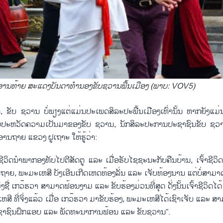
ານທ້າຍ ສະແດງບັນດາທຳນອງຂັບຊວານພື້ນເມືອງ (ພາບ: VOV5)
, ຂັບ​ ຊວານ ບໍ່​ພຽງ​ແຕ່​ແມ່ນ​ປະ​ເພດ​ສິ​ລະ​ປະ​ພື້ນ​ເມືອງ​ເທົ່າ​ນັ້ນ ຫາກ​ຍັງ​ແມ່ນ​ພ
​ກ່ຽວ​ກັບ​ປະ​ຫວັດ​ຄວາມ​ເປັນ​ມາ​ຂອງ​ຂັບ ຊວານ, ນັກ​ສິ​ລະ​ປະ​ການ​ປະ​ຊາ​ຊົນຂັບ 
ານ​ຖາຍ ແຂວງ ຝູ​ເຖາະ ໃຫ້ຮູ້​ວ່າ:
​ວິດ​ນຳ​ພາ​ກອງ​ທັບ​ໄປ​ຕີ​ສັດ​ຕູ ແລະ ເມື່ອ​ຮັບ​ໄຊ​ຊະ​ນະ​ກັບ​ຄືນ​ບ້ານ, ເຈົ້າ​ຊີ​ວິດ
ຍ, ພະ​ມະ​ເຫ​ສີ ​ບັງ​ເອີນ​ເກີດ​ເຫດ​ທ້ອງ​ລັ່ນ ແລະ ເຈັບ​ທ້ອງ​ນານ ແຕ່ບໍ່​ສາ​ມາດ​ປ
ຄົນ​ໜຶ່ງ​ຊື່ ເກວ໊ຮ​ວາ ສາ​ມາດ​ຟ້ອນ​ງາມ ແລະ ຂັບ​ຮ້ອງ​ມ່ວນ​ທີ່​ສຸດ ດັ່ງ​ນັ້ນ​ເຈົ້າ​ຊີ​ວິດ​ໄດ
ຫ​ສີ ທີ່​ຈິ່ງ​ແລ້ວ ເມື່ອ ເກວ໊ຮ​ວາ ມາ​ຂັບ​ຮ້ອງ, ພະ​ມະ​ເຫ​ສີ​ໄດ້​ເຊົາ​ເຈັບ ແລະ 
​ໃຫ້​ປະ​ຊາ​ຊົນ​ຝຶກ​ແອບ ແລະ ພັດ​ທະ​ນາ​ການ​ຟ້ອນ ແລະ ຂັບ​ຊວານ”.