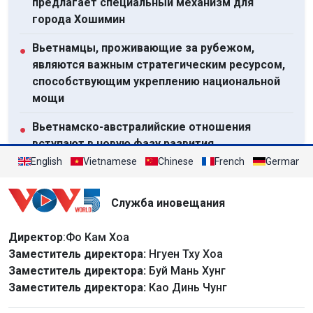
предлагает специальный механизм для
города Хошимин
Вьетнамцы, проживающие за рубежом,
●
являются важным стратегическим ресурсом,
способствующим укреплению национальной
мощи
Вьетнамско-австралийские отношения
●
вступают в новую фазу развития
English
Vietnamese
Chinese
French
German
Мировые цены на нефть резко выросли на
●
фоне напряженности на Ближнем Востоке
Служба иновещания
Ливан и Израиль завершили седьмой раунд
●
переговоров
Директор
:Фо Кам Хоа
Заместитель директора:
Нгуен Тху Хоа
Посмотреть все
Заместитель директора:
Буй Мань Хунг
Заместитель директора:
Као Динь Чунг