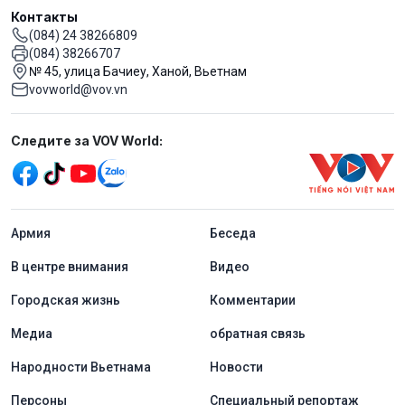
Контакты
(084) 24 38266809
(084) 38266707
№ 45, улица Бачиеу, Ханой, Вьетнам
vovworld@vov.vn
Mạng xã hội
Следите за VOV World:
menu footer tiếng Nga
Aрмия
Беседа
В центре внимания
Видео
Городская жизнь
Комментарии
Медиа
обратная связь
Народности Вьетнама
Новости
Персоны
Специальный репортаж