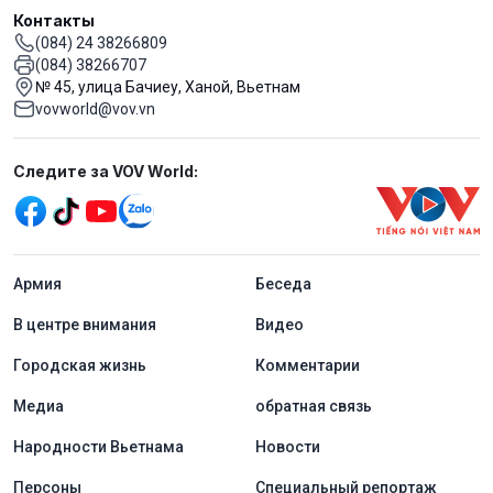
Контакты
(084) 24 38266809
(084) 38266707
№ 45, улица Бачиеу, Ханой, Вьетнам
vovworld@vov.vn
Mạng xã hội
Следите за VOV World:
menu footer tiếng Nga
Aрмия
Беседа
В центре внимания
Видео
Городская жизнь
Комментарии
Медиа
обратная связь
Народности Вьетнама
Новости
Персоны
Специальный репортаж