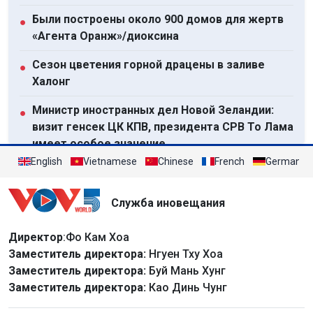
Были построены около 900 домов для жертв
●
«Агента Оранж»/диоксина
Сезон цветения горной драцены в заливе
●
Халонг
Министр иностранных дел Новой Зеландии:
●
визит генсек ЦК КПВ, президента СРВ То Лама
имеет особое значение
English
Vietnamese
Chinese
French
German
Создание базы данных для поиска вакансий
●
для возвращающихся на Родину работников
Служба иновещания
Экстремальные погодные явления
●
одновременно бьют по Азии и Америке
Директор
:Фо Кам Хоа
Заместитель директора:
Нгуен Тху Хоа
Посмотреть все
Заместитель директора:
Буй Мань Хунг
Заместитель директора:
Као Динь Чунг