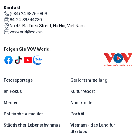
Kontakt
(084) 24 3826 6809
84-24-39344230
No 45, Ba Trieu Street, Ha Noi, Viet Nam
vovworld@vov.vn
Mạng xã hội
Folgen Sie VOV World:
menu footer tiếng Đức
Fotoreportage
Gerichtsmitteilung
Im Fokus
Kulturreport
Medien
Nachrichten
Politische Aktualität
Porträt
Städtischer Lebensrhythmus
Vietnam - das Land für
Startups