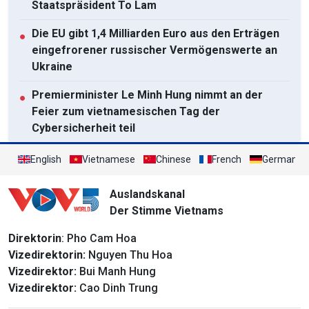
Staatspräsident To Lam
Die EU gibt 1,4 Milliarden Euro aus den Erträgen
●
eingefrorener russischer Vermögenswerte an
Ukraine
Premierminister Le Minh Hung nimmt an der
●
Feier zum vietnamesischen Tag der
Cybersicherheit teil
Schaffung eines rechtlichen Rahmens zur
●
English
Vietnamese
Chinese
French
German
Wachstumsförderung
Auslandskanal
Der KPV-Generalsekretär und Staatspräsident
●
Der Stimme Vietnams
empfängt den Kommandeur des US Indo-Pacific
Command
Direktorin
: Pho Cam Hoa
Vizedirektorin:
Nguyen Thu Hoa
Alle ansehen
Vizedirektor:
Bui Manh Hung
Vizedirektor:
Cao Dinh Trung