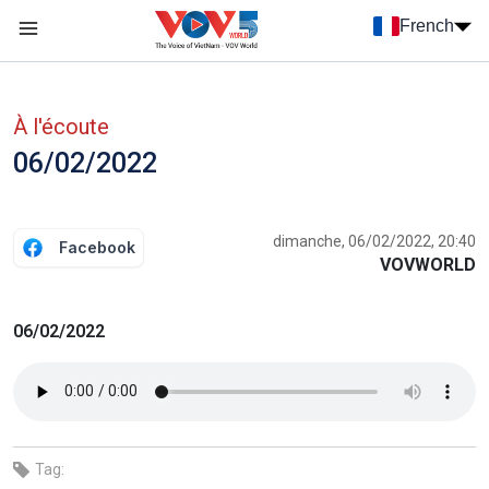
Nhảy đến nội dung
French
Menu trang chủ tiếng Pháp
menu phụ tiếng Pháp
À l'écoute
06/02/2022
dimanche, 06/02/2022, 20:40
Facebook
VOVWORLD
06/02/2022
Tag: