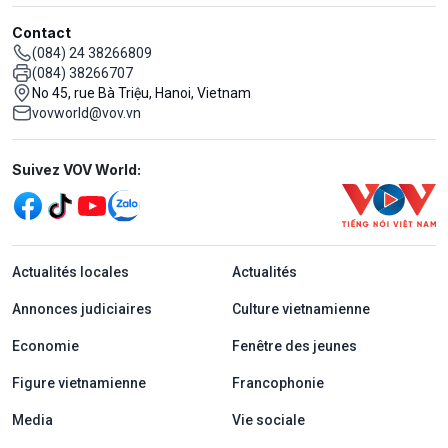
Contact
(084) 24 38266809
(084) 38266707
No 45, rue Bà Triệu, Hanoi, Vietnam
vovworld@vov.vn
Mạng xã hội
Suivez VOV World:
menu footer tiếng Pháp
Actualités locales
Actualités
Annonces judiciaires
Culture vietnamienne
Economie
Fenêtre des jeunes
Figure vietnamienne
Francophonie
Media
Vie sociale