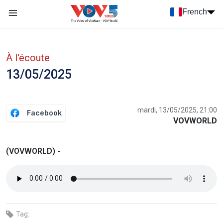
Nhảy đến nội dung
French
Menu trang chủ tiếng Pháp
menu phụ tiếng Pháp
À l'écoute
13/05/2025
mardi, 13/05/2025, 21:00
Facebook
VOVWORLD
(VOVWORLD) -
Tag: