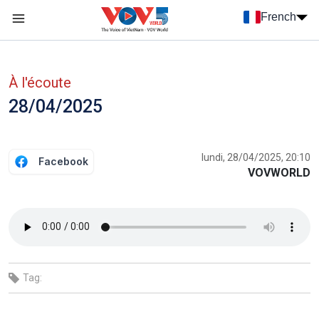
Nhảy đến nội dung
French
Menu trang chủ tiếng Pháp
menu phụ tiếng Pháp
À l'écoute
28/04/2025
lundi, 28/04/2025, 20:10
Facebook
VOVWORLD
Tag: