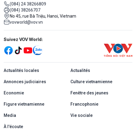
(084) 24 38266809
(084) 38266707
No 45, rue Bà Triệu, Hanoi, Vietnam
vovworld@vov.vn
Mạng xã hội
Suivez VOV World:
menu footer tiếng Pháp
Actualités locales
Actualités
Annonces judiciaires
Culture vietnamienne
Economie
Fenêtre des jeunes
Figure vietnamienne
Francophonie
Media
Vie sociale
À l'écoute