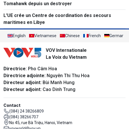
Tomahawk depuis un destroyer
L'UE crée un Centre de coordination des secours
maritimes en Libye
English
Vietnamese
Chinese
French
German
VOV Internationale
La Voix du Vietnam
Directrice
: Pho Câm Hoa
Directrice adjointe:
Nguyên Thi Thu Hoa
Directeur adjoint:
Bùi Manh Hung
Directeur adjoint:
Cao Dinh Trung
Contact
(084) 24 38266809
(084) 38266707
No 45, rue Bà Triệu, Hanoi, Vietnam
vovworld@vov.vn