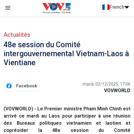
Nhảy đến nội dung
French
Menu trang chủ tiếng Pháp
menu phụ tiếng Pháp
Actualités
48e session du Comité
intergouvernemental Vietnam-Laos à
Vientiane
mardi, 02/12/2025, 17:06
Facebook
VOVWORLD
(VOVWORLD) - Le Premier ministre Pham Minh Chinh est
arrivé ce mardi au Laos pour participer à une réunion
des Bureaux politiques vietnamien et laotien et
coprésider la 48e session du Comité