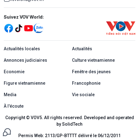
Mạng xã hội
Suivez VOV World:
menu footer tiếng Pháp
Actualités locales
Actualités
Annonces judiciaires
Culture vietnamienne
Economie
Fenêtre des jeunes
Figure vietnamienne
Francophonie
Media
Vie sociale
À l'écoute
Copyright © VOV5. All rights reserved. Developed and operated
by SolidTech
Permis Web: 2113/GP-BTTTT délivré le 06/12/2011