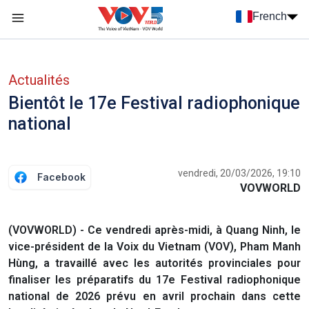
Nhảy đến nội dung
French
Menu trang chủ tiếng Pháp
menu phụ tiếng Pháp
Actualités
Bientôt le 17e Festival radiophonique
national
vendredi, 20/03/2026, 19:10
Facebook
VOVWORLD
(VOVWORLD) - Ce vendredi après-midi, à Quang Ninh, le
vice-président de la Voix du Vietnam (VOV), Pham Manh
Hùng, a travaillé avec les autorités provinciales pour
finaliser les préparatifs du 17e Festival radiophonique
national de 2026 prévu en avril prochain dans cette