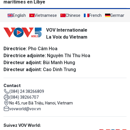
maritimes en Libye
English
Vietnamese
Chinese
French
German
VOV Internationale
La Voix du Vietnam
Directrice
: Pho Câm Hoa
Directrice adjointe:
Nguyên Thi Thu Hoa
Directeur adjoint:
Bùi Manh Hung
Directeur adjoint:
Cao Dinh Trung
Contact
(084) 24 38266809
(084) 38266707
No 45, rue Bà Triệu, Hanoi, Vietnam
vovworld@vov.vn
Mạng xã hội
Suivez VOV World: