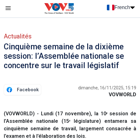
Nhảy đến nội dung
French
Menu trang chủ tiếng Pháp
menu phụ tiếng Pháp
Actualités
Cinquième semaine de la dixième
session: l’Assemblée nationale se
concentre sur le travail législatif
dimanche, 16/11/2025, 15:19
Facebook
VOVWORLD
(VOVWORLD) - Lundi (17 novembre), la 10ᵉ session de
l’Assemblée nationale (15ᵉ législature) entamera sa
cinquième semaine de travail, largement consacrée à
l’examen et à l’élaboration des lois.