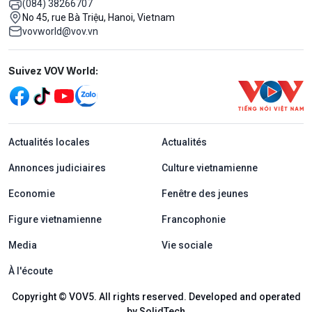
(084) 38266707
No 45, rue Bà Triệu, Hanoi, Vietnam
vovworld@vov.vn
Mạng xã hội
Suivez VOV World:
menu footer tiếng Pháp
Actualités locales
Actualités
Annonces judiciaires
Culture vietnamienne
Economie
Fenêtre des jeunes
Figure vietnamienne
Francophonie
Media
Vie sociale
À l'écoute
Copyright © VOV5. All rights reserved. Developed and operated
by SolidTech