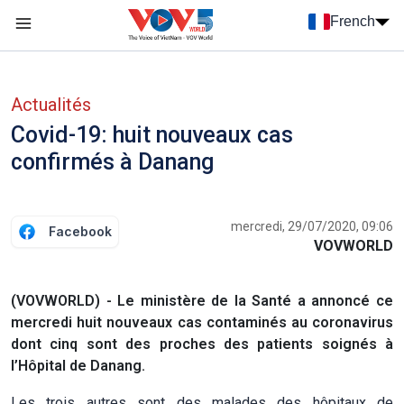
Nhảy đến nội dung
French
Menu trang chủ tiếng Pháp
menu phụ tiếng Pháp
Actualités
Covid-19: huit nouveaux cas
confirmés à Danang
mercredi, 29/07/2020, 09:06
Facebook
VOVWORLD
(VOVWORLD) - Le ministère de la Santé a annoncé ce
mercredi huit nouveaux cas contaminés au coronavirus
dont cinq sont des proches des patients soignés à
l’Hôpital de Danang.
Les trois autres sont des malades des hôpitaux de