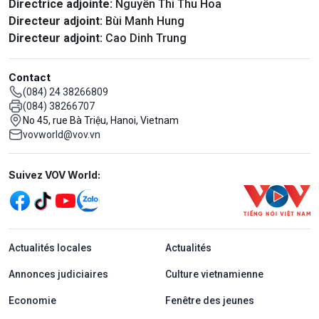
Directrice adjointe:
Nguyên Thi Thu Hoa
Directeur adjoint:
Bùi Manh Hung
Directeur adjoint:
Cao Dinh Trung
Contact
(084) 24 38266809
(084) 38266707
No 45, rue Bà Triệu, Hanoi, Vietnam
vovworld@vov.vn
Mạng xã hội
Suivez VOV World:
menu footer tiếng Pháp
Actualités locales
Actualités
Annonces judiciaires
Culture vietnamienne
Economie
Fenêtre des jeunes