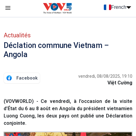
Nhảy đến nội dung
French
Menu trang chủ tiếng Pháp
menu phụ tiếng Pháp
Actualités
Déclation commune Vietnam –
Angola
vendredi, 08/08/2025, 19:10
Facebook
Việt Cường
(VOVWORLD) - Ce vendredi, à l’occasion de la visite
d’État du 6 au 8 août en Angola du président vietnamien
Luong Cuong, les deux pays ont publié une Déclaration
conjointe.