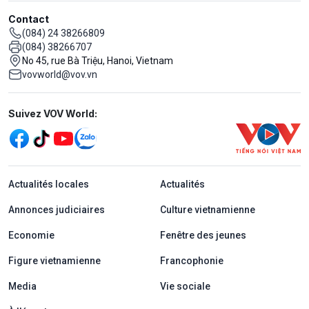
Contact
(084) 24 38266809
(084) 38266707
No 45, rue Bà Triệu, Hanoi, Vietnam
vovworld@vov.vn
Mạng xã hội
Suivez VOV World:
menu footer tiếng Pháp
Actualités locales
Actualités
Annonces judiciaires
Culture vietnamienne
Economie
Fenêtre des jeunes
Figure vietnamienne
Francophonie
Media
Vie sociale