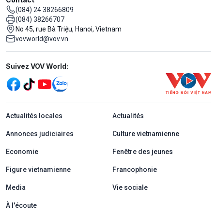
(084) 24 38266809
(084) 38266707
No 45, rue Bà Triệu, Hanoi, Vietnam
vovworld@vov.vn
Mạng xã hội
Suivez VOV World:
menu footer tiếng Pháp
Actualités locales
Actualités
Annonces judiciaires
Culture vietnamienne
Economie
Fenêtre des jeunes
Figure vietnamienne
Francophonie
Media
Vie sociale
À l'écoute