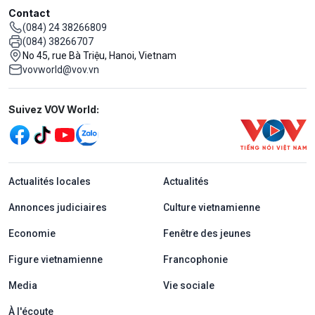
Contact
(084) 24 38266809
(084) 38266707
No 45, rue Bà Triệu, Hanoi, Vietnam
vovworld@vov.vn
Mạng xã hội
Suivez VOV World:
menu footer tiếng Pháp
Actualités locales
Actualités
Annonces judiciaires
Culture vietnamienne
Economie
Fenêtre des jeunes
Figure vietnamienne
Francophonie
Media
Vie sociale
À l'écoute