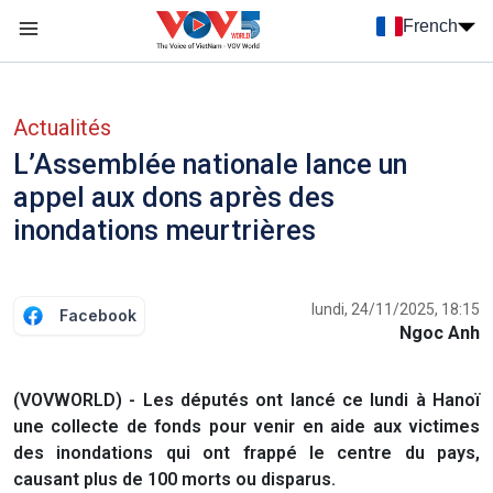
Nhảy đến nội dung
French
Menu trang chủ tiếng Pháp
menu phụ tiếng Pháp
Actualités
L’Assemblée nationale lance un
appel aux dons après des
inondations meurtrières
lundi, 24/11/2025, 18:15
Facebook
Ngoc Anh
(VOVWORLD) - Les députés ont lancé ce lundi à Hanoï
une collecte de fonds pour venir en aide aux victimes
des inondations qui ont frappé le centre du pays,
causant plus de 100 morts ou disparus.