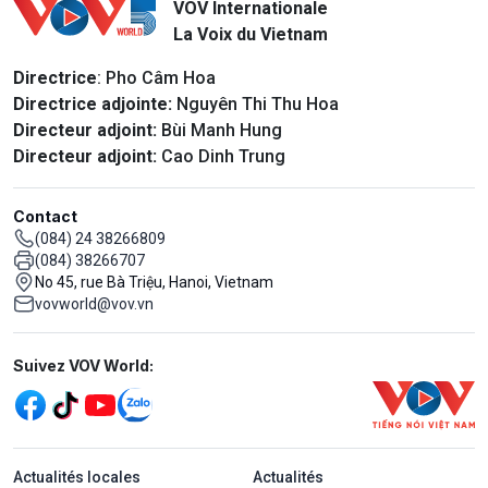
VOV Internationale
La Voix du Vietnam
Directrice
: Pho Câm Hoa
Directrice adjointe:
Nguyên Thi Thu Hoa
Directeur adjoint:
Bùi Manh Hung
Directeur adjoint:
Cao Dinh Trung
Contact
(084) 24 38266809
(084) 38266707
No 45, rue Bà Triệu, Hanoi, Vietnam
vovworld@vov.vn
Mạng xã hội
Suivez VOV World:
menu footer tiếng Pháp
Actualités locales
Actualités