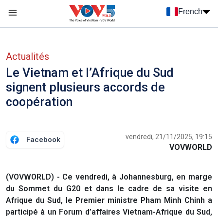
Nhảy đến nội dung
French
Menu trang chủ tiếng Pháp
menu phụ tiếng Pháp
Actualités
Le Vietnam et l’Afrique du Sud
signent plusieurs accords de
coopération
vendredi, 21/11/2025, 19:15
Facebook
VOVWORLD
(VOVWORLD) - Ce vendredi, à Johannesburg, en marge
du Sommet du G20 et dans le cadre de sa visite en
Afrique du Sud, le Premier ministre Pham Minh Chinh a
participé à un Forum d’affaires Vietnam-Afrique du Sud,